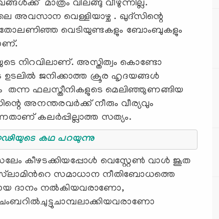
ക്ക്‌ മാത്രം വിലങ്ങു വീഴുന്നില്ല.
 അവസാന വെള്ളിയാഴ്ച . ഖുദ്‌സിന്റെ
ബർ തോലണിഞ്ഞ വെടിയുണ്ടകളും ബോംബുകളും
ാണ്.
ുടെ നിറവിലാണ്. അസ്തിത്വം കൊണ്ടോ
 ഉടലിൽ ജനിക്കാത്ത ക്രൂര ഹൃദയങ്ങൾ
ം തന്ന ഫലസ്തീനികളുടെ മെലിഞ്ഞുണങ്ങിയ
്റെ അനന്തരവർക്ക് നീരും വീര്യവും
താണ് കലർപ്പില്ലാത്ത സത്യം.
സും ജ്ഞാന പ്രൗഢിയുടെ കഥ പറയുന്നു
സലേം കീഴടക്കിയപ്പോൾ വെസ്റ്റേൺ വാൾ ജൂത
ം ഇസ്‍ലാമിൻറെ സമാധാന നീതിബോധത്തെ
ളങ്കമായ ദാനം നൽകിയവരാണോ,
ചേംബറിൽചുട്ടുചാമ്പലാക്കിയവരാണോ