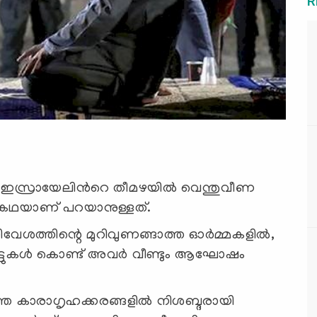
R
ക്ക് ഇസ്രായേലിൻറെ തീമഴയിൽ വെന്തുവീണ
െ കഥയാണ് പറയാനുള്ളത്.
ശത്തിന്റെ മുറിവുണങ്ങാത്ത ഓർമ്മകളില്‍,
 ബൂട്ടുകൾ കൊണ്ട് അവർ വീണ്ടും ആഘോഷം
കാരാഗൃഹക്കരങ്ങളില്‍ നിശബ്ദരായി