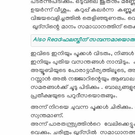
പടർന്നുപിടിക്കും. ഒടുവിലെ ജൂതനും 
ഉയർന്ന് വീശും. കറുപ്പ് കലർന്ന കണ്ണുകള
വിജയവെളിച്ചത്തിൽ തെളിഞ്ഞുണരും. വെട
ഖുദ്‌സിന്റെ മാനം സമാധാനത്തിന് തെ
ഇവിടെ ഇനിയും പൂക്കൾ വിടരും, നിങ്ങ
ഇനിയും പുതിയ വസന്തങ്ങള്‍ നാമ്പിടു
അയ്യൂബിയുടെ പോരാട്ടവീര്യത്തിലൂടെ
റസ്സാൻ അൽ നജ്ജാറിന്റെയും ആബാലവ
സമരങ്ങൾക്ക് ചൂടു പിടിക്കും . ബാല്യങ്ങള
പ്രതീക്ഷയുടെ പറുദീസയൊരുങ്ങും.
അന്ന് നിറയെ ചുവന്ന പൂക്കൾ ചിരിക്ക
സ്വന്തമാണ്.
അന്ന് പാരതന്ത്ര്യത്തിൻറെ വേലിക്കെട
വെക്കും. ചരിത്രം ഖുദ്‌സിൽ സമാധാനത്തി