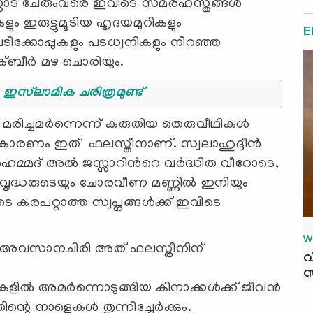
മണ്ണോട് ചേരുംവരെ ഇവിടെ സമരഹസ്തങ്ങൾ
ും ഇരുട്ടുമൂടിയ ഹൃദയമുറികളും
E
ിക്കോപ്പുകളും പടധ്വനികളും നിറഞ്ഞ
ക്ബീർ മഴ ചൊരിയും.
Also Read:ഫലസ്തീന് സമ്പന്നമായൊരു ഇസ്‌ലാമിക ചരിത്രമുണ്ട്
ൾ മരിച്ചമർന്നെന്ന് കരുതിയ തെരുവീഥികൾ
ം. കാരണം ഇത് ഫലസ്തീനാണ്. സ്വലാഹുദ്ദീൻ
, അഹമ്മദ് അൽ ജസ്സാറിൻറെ വർദ്ധിത വീറോടെ,
ൃദ്ധരുടെയും ചോരവീണ മണ്ണിൽ ഇനിയും
ുടെ കരപറ്റാത്ത സ്വപ്നങ്ങൾക്ക് ഇവിടെ
W
ും. അവസാനചിരി അത് ഫലസ്തീനിന്
വ
സ
്ടുകളിൽ അമർന്നൊടുങ്ങിയ കിനാക്കൾക്ക്‌ ജീവൻ
ന്റെ നാളെകൾ തുന്നിച്ചേർക്കും.