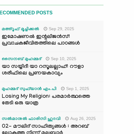
ECOMMENDED POSTS
Sep 29, 2025
മഅ്റൂഫ് മൂച്ചിക്കല്‍
ഇമോഷണൽ ഇന്റലിജൻസ്:
പ്രവാചകജീവിതത്തിലെ പാഠങ്ങൾ
Sep 10, 2025
സൈനബ് മുഹമ്മദ്
യാ സയ്യിദീ യാ റസൂലല്ലാഹ്: റൗളാ
ശരീഫിലെ പ്രണയകാവ്യം
Sep 1, 2025
മുഹമ്മദ് സുഫ്‌യാൻ എം.പി
Losing My Religion: പരമാർത്ഥത്തെ
തേടി ഒരു യാത്ര
Aug 26, 2025
സൽമാനുൽ ഫാരിസി ഹുദവി
02- മൗലിദ് സാഹിത്യങ്ങൾ : അറബ്
ലോകത്തു നിന്ന് മലബാർ