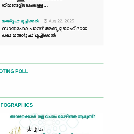
തീരങ്ങളിലേക്കുള്ള...
Aug 22, 2025
മഅ്റൂഫ് മൂച്ചിക്കല്‍
സാൻഫോ പാസ് അബൂമുജാഹിദായ
കഥ മഅ്റൂഫ് മൂച്ചിക്കല്‍
OTING POLL
NFOGRAPHICS