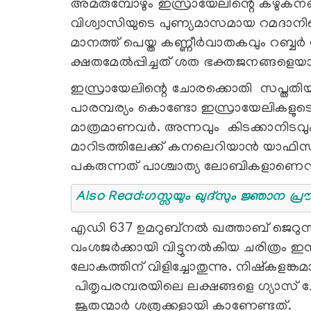
അമരുമ്പോഴും ഇസ്രായേലിന്റെ കഴുകനഖങ്ങൾ
വിശ്വാസിയുടെ പുണ്യമാസമായ റമദാനിലെ
മാനത്ത് പെയ്ത കണ്ണീർവാതകവും റബ്
ക്ഷതമേൽപ്പിച്ചത് ശത ഭക്തജനങ്ങളെയ
ഇസ്രായേലിന്റെ ചോരക്കൊതി സപ്തതിയ
പാരമ്പര്യം കൊണ്ടോ ഇസ്രായേലികളുടെ
മാത്രമാണവർ. അന്നവും കിടക്കാനിടവു
മാറിടത്തിലേക്ക് കനലെറിയാൻ യാഫിസിന
പകരുന്നത് പാശ്ചാത്യ ലോബികളാണെന്ന
Also Read:ഗസ്സയും ഖുദ്‌
എഡി 637 ഉമറുബ്നല്‍ ഖത്താബ് ജെറു
വംശജർക്കായി വിട്ടുനൽകിയ ചരിത്ര
ലോകത്തിന് വിളിച്ചോതുന്നു. നിഷ്ക
പിതൃപരമ്പരയിലെ ലക്ഷങ്ങളെ ഗ്യാസ് 
ജൂതന്മാർ ശത്രുക്കളായി കാണേണ്ടത്‌.