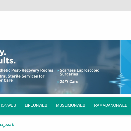
QHONWEB
LIFEONWEB
MUSLIMONWEB
RAMADANONWEB
്പൂക്കൾ