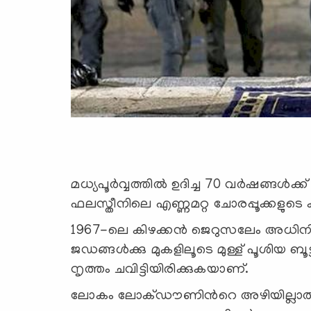
മധ്യപൂർവ്വത്തിൽ ഉദിച്ച 70 വർഷങ്ങൾ
ഫലസ്തീനിലെ എണ്ണമറ്റ ചോരപ്പൂക്കളുട
1967-ലെ കിഴക്കൻ ജെറുസലേം അധിനിവേ
ജഡങ്ങൾക്കു മുകളിലൂടെ മുള്ള് പൂശിയ
നൃത്തം ചവിട്ടിയിരിക്കുകയാണ്.
ലോകം ലോക്ഡൗണിൻറെ അഴിയില്ലാത്ത 