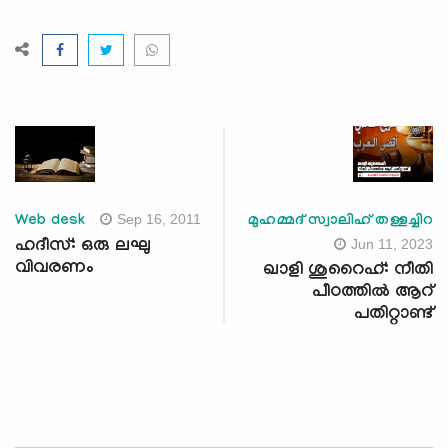
Sep 16, 2011
Web desk
മുഹമ്മദ് സ്വാലിഹ് തള്ളച്ചിറ
Jun 11, 2023
ഹദീസ്: ഒരു ലഘു
വിവരണം
ഖാളി ശുറൈഹ്: നീതി
പീഠത്തിൽ ആറ്
പതിറ്റാണ്ട്