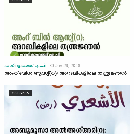
Jun 29, 2026
ഹാദി മുഹമ്മദ് എ.പി
അംറ് ബിൻ ആസ്വ്(റ): അറബികളിലെ തന്ത്രജ്ഞന്‍
SAHABAS