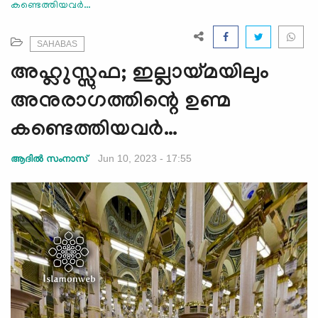
കണ്ടെത്തിയവർ…
e
N
a
SAHABAS
v
അഹ്ലുസ്സുഫ; ഇല്ലായ്മയിലും
i
g
അനുരാഗത്തിന്റെ ഉണ്മ
a
കണ്ടെത്തിയവർ…
t
i
Jun 10, 2023 - 17:55
ആദില്‍ സംനാസ്
o
n