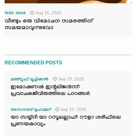
Aug 15, 2025
Web desk
വീണ്ടും ഒരു വിമോചന സമരത്തിന്
സമയമാവുന്നുവോ
RECOMMENDED POSTS
Sep 29, 2025
മഅ്റൂഫ് മൂച്ചിക്കല്‍
ഇമോഷണൽ ഇന്റലിജൻസ്:
പ്രവാചകജീവിതത്തിലെ പാഠങ്ങൾ
Sep 10, 2025
സൈനബ് മുഹമ്മദ്
യാ സയ്യിദീ യാ റസൂലല്ലാഹ്: റൗളാ ശരീഫിലെ
പ്രണയകാവ്യം