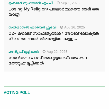
Sep 1, 2025
മുഹമ്മദ് സുഫ്‌യാൻ എം.പി
Losing My Religion: പരമാർത്ഥത്തെ തേടി ഒരു
യാത്ര
Aug 26, 2025
സൽമാനുൽ ഫാരിസി ഹുദവി
02- മൗലിദ് സാഹിത്യങ്ങൾ : അറബ് ലോകത്തു
നിന്ന് മലബാർ തീരങ്ങളിലേക്കുള്ള...
Aug 22, 2025
മഅ്റൂഫ് മൂച്ചിക്കല്‍
സാൻഫോ പാസ് അബൂമുജാഹിദായ കഥ
മഅ്റൂഫ് മൂച്ചിക്കല്‍
VOTING POLL