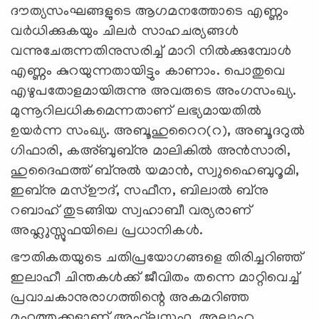
ദൗത്യസംഘങ്ങളുടെ ആഗമനത്തോടെ എണ്ണം
വർധിക്കുകയും ചിലർ സാഹചര്യങ്ങൾ
വന്നുചേരുന്നതിനുസരിച്ച് മാറി നിൽക്കുമ്പോൾ
എണ്ണം കുറയുന്നതായിട്ടും കാണാം. പൊതുവെ
എഴുപതോളമായിരുന്നു അവരുടെ അംഗസംഖ്യ.
മുന്നൂറിലധികമെന്നതാണ് ലഭ്യമായതിൽ
ഉയർന്ന സംഖ്യ. അബൂഹുറൈറ(റ), അബൂദറുൽ
ഗിഫാരി, കഅ്ബുബ്നു മാലികിൽ അൻസാരി,
ഹുദൈഫത്ത് ബ്നുൽ യമാൻ, സ്വുഹൈബുറൂമി,
ഇബ്നു മസ്ഊദ്, സഫീന, ബിലാൽ ബ്നു
റബാഹ് തുടങ്ങിയ സ്വഹാബീ വര്യരാണ്
അഹ്ലുസ്സുഫയിലെ പ്രധാനികൾ.
ഭൗതികതയുടെ ചതിപ്രയോഗങ്ങളെ തിരിച്ചറിഞ്ഞ്
ഇലാഹീ ചിന്തകൾക്ക് ജീവിതം തന്നെ മാറ്റിവെച്ച്
പ്രവാചകാനുരാഗത്തിന്റെ അകമറിഞ്ഞ
മഹത്തുക്കളാണ് അഹ്‌ലുസ്സുഫ. അല്ലാഹു