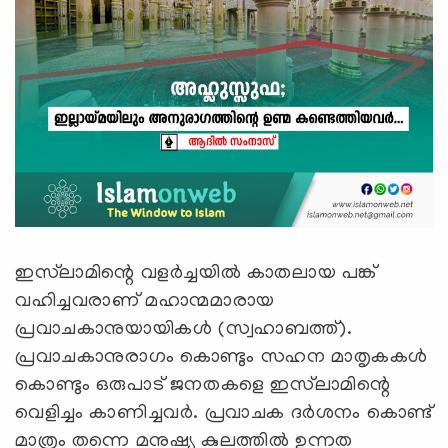
ഇസ്‍ലാമിന്റെ വളർച്ചയിൽ കാതലായ പങ്ക്
വഹിച്ചവരാണ് മഹാന്മമാരായ
പ്രവാചകാനുയായികൾ (സ്വഹാബത്ത്).
പ്രവാചകാനുരാഗം കൊണ്ടും സഹന മാതൃകകൾ
കൊണ്ടും ഒരുപാട് ജനതകളെ ഇസ്‍ലാമിന്റെ
വെളിച്ചം കാണിച്ചവർ. പ്രവാചക ദർശനം കൊണ്ട്
മാത്രം തന്നെ മനുഷ്യ കുലത്തിൽ ഉന്നത