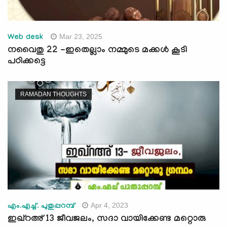
Mar 23, 2025
Web desk
നവൈതു 22 -ഇതെല്ലാം നമ്മുടെ മക്കള്‍ കൂടി
പഠിക്കട്ടെ
RAMADAN THOUGHTS
Apr 4, 2023
എം.എച്ച്. പുതുപ്പറമ്പ്
ഇഖ്റഅ് 13 ജീവജലം, സദാ വായിക്കേണ്ട മറ്റൊരു