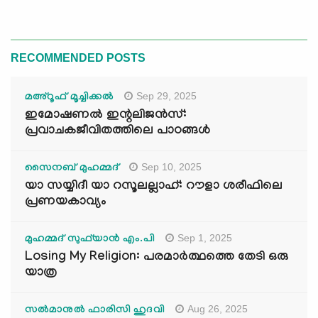
RECOMMENDED POSTS
Sep 29, 2025
മഅ്റൂഫ് മൂച്ചിക്കല്‍
ഇമോഷണൽ ഇന്റലിജൻസ്:
പ്രവാചകജീവിതത്തിലെ പാഠങ്ങൾ
Sep 10, 2025
സൈനബ് മുഹമ്മദ്
യാ സയ്യിദീ യാ റസൂലല്ലാഹ്: റൗളാ ശരീഫിലെ
പ്രണയകാവ്യം
Sep 1, 2025
മുഹമ്മദ് സുഫ്‌യാൻ എം.പി
Losing My Religion: പരമാർത്ഥത്തെ തേടി ഒരു
യാത്ര
Aug 26, 2025
സൽമാനുൽ ഫാരിസി ഹുദവി