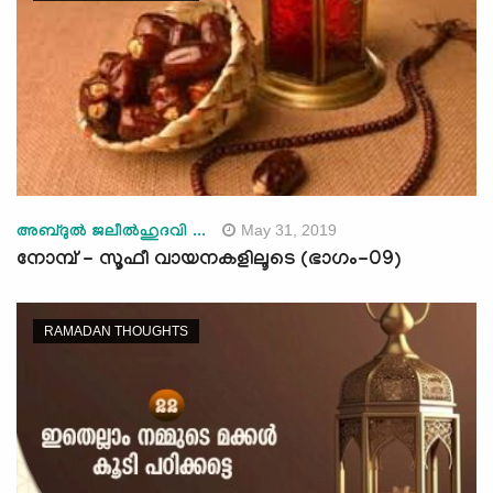
May 31, 2019
അബ്ദുല്‍ ജലീല്‍ഹുദവി ...
നോമ്പ് - സൂഫീ വായനകളിലൂടെ (ഭാഗം-09)
RAMADAN THOUGHTS