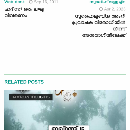
Sep 16, 2011
Web desk
സ്വാലിഹ് തള്ളച്ചിറ
Apr 2, 2023
ഹദീസ്: ഒരു ലഘു
വിവരണം
സുഹൈലുബ്നു അംറ്:
പ്രവാചക വിരോധിയിൽ
നിന്ന്
അനുരാഗിയിലേക്ക്
RELATED POSTS
RAMADAN THOUGHTS