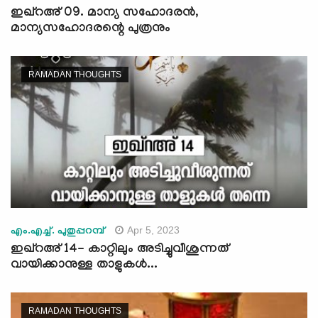
ഇഖ്റഅ് 09. മാന്യ സഹോദരന്‍,
മാന്യസഹോദരന്റെ പുത്രനും
RAMADAN THOUGHTS
Apr 5, 2023
എം.എച്ച്. പുതുപ്പറമ്പ്
ഇഖ്റഅ് 14- കാറ്റിലും അടിച്ചുവീശുന്നത്
വായിക്കാനുള്ള താളുകള്‍...
RAMADAN THOUGHTS