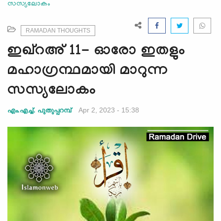
സസ്യലോകം
e
N
a
RAMADAN THOUGHTS
v
ഇഖ്റഅ് 11- ഓരോ ഇതളും
i
g
മഹാഗ്രന്ഥമായി മാറുന്ന
a
സസ്യലോകം
t
i
Apr 2, 2023 - 15:38
എം.എച്ച്. പുതുപ്പറമ്പ്
o
n