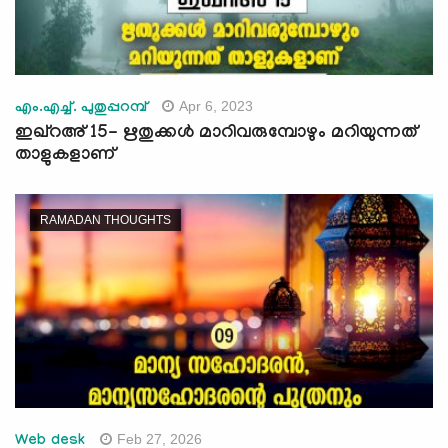
Apr 6, 2023
എം.എച്ച്. പുതുപ്പറമ്പ്
ഇഖ്റഅ് 15- ഋതുക്കള്‍ മാറിവരുമ്പോഴും മറിയുന്നത്
താളുകളാണ്
RAMADAN THOUGHTS
Feb 27, 2026
Web desk