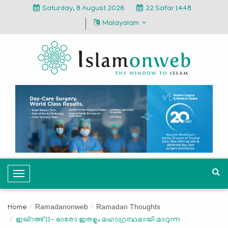
Saturday, 8 August 2026
22 Safar 1448
Malayalam
T
o
g
Ramadanonweb
Ramadan Thoughts
Home
g
ഇഖ്റഅ് 11- ഓരോ ഇതളും മഹാഗ്രന്ഥമായി മാറുന്ന
l