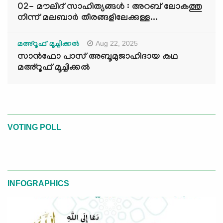
02- മൗലിദ് സാഹിത്യങ്ങൾ : അറബ് ലോകത്തു
നിന്ന് മലബാർ തീരങ്ങളിലേക്കുള്ള...
Aug 22, 2025
മഅ്റൂഫ് മൂച്ചിക്കല്‍
സാൻഫോ പാസ് അബൂമുജാഹിദായ കഥ
മഅ്റൂഫ് മൂച്ചിക്കല്‍
VOTING POLL
INFOGRAPHICS