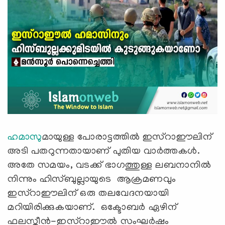
ഹമാസു
മായുള്ള പോരാട്ടത്തിൽ ഇസ്‍റാഈലിന്
അടി പതറുന്നതായാണ് പുതിയ വാര്‍ത്തകള്‍.
അതേ സമയം, വടക്ക് ഭാഗത്തുള്ള ലബനാനിൽ
നിന്നും ഹിസ്ബുല്ലായുടെ ആക്രമണവും
ഇസ്‍റാഈലിന് ഒരു തലവേദനയായി
മറിയിരിക്കുകയാണ്. ഒക്ടോബർ ഏഴിന്
ഫലസ്തീൻ-ഇസ്‍റാഈൽ സംഘർഷം