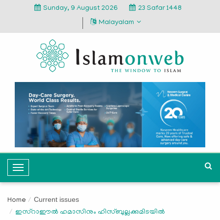
Sunday, 9 August 2026
23 Safar 1448
Malayalam
T
o
g
Current issues
Home
g
ഇസ്റാഈല്‍ ഹമാസിനും ഹിസ്ബുല്ലക്കുമിടയില്‍
l