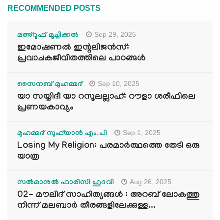
RECOMMENDED POSTS
Sep 29, 2025
മഅ്റൂഫ് മൂച്ചിക്കല്‍
ഇമോഷണൽ ഇന്റലിജൻസ്:
പ്രവാചകജീവിതത്തിലെ പാഠങ്ങൾ
Sep 10, 2025
സൈനബ് മുഹമ്മദ്
യാ സയ്യിദീ യാ റസൂലല്ലാഹ്: റൗളാ ശരീഫിലെ
പ്രണയകാവ്യം
Sep 1, 2025
മുഹമ്മദ് സുഫ്‌യാൻ എം.പി
Losing My Religion: പരമാർത്ഥത്തെ തേടി ഒരു
യാത്ര
Aug 26, 2025
സൽമാനുൽ ഫാരിസി ഹുദവി
02- മൗലിദ് സാഹിത്യങ്ങൾ : അറബ് ലോകത്തു
നിന്ന് മലബാർ തീരങ്ങളിലേക്കുള്ള...