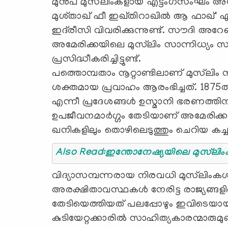
മുൻപ് മുസ്‍ലിംകളായ എട്ടംഗസംഘം 
മുശ്താഖ് ഫീ ഇഖ്തിറാഖിൽ ആ ഫാഖ്' എന
ഇദ്‍രീസി വിവരിക്കുന്നുണ്ട്. സൗദി അറേ
അമേരിക്കയിലെ മുസ്‌ലിം സാന്നിധ്യം 
പ്രസിദ്ധീകരിച്ചിട്ടുണ്ട്.
പത്തൊമ്പതാം നൂറ്റാണ്ടിലാണ് മുസ്‍ലിം 
ശക്തമായ പ്രവാഹം ആരംഭിച്ചത്. 187
എന്നീ പ്രദേശങ്ങൾ ഉസ്മാനി ഭരണത്തി
ഉപജീവനമാർഗ്ഗം തേടിയാണ് അമേരിക്കയി
ഖനികളിലും തൊഴിലെടുത്തും ചെറിയ കച്ചവ
Also Read:ഇന്തോനേഷ
വിദ്യാസമ്പന്നരായ നിരവധി മുസ്‍ലിംകൾ
അരക്ഷിതാവസ്ഥകൾ നേരിട്ട രാജ്യങ്ങളി
തേടിയെത്തിയത് പലപ്പോഴും ഇവിടെയായി
കുടിയേറ്റക്കാരിൽ സാഹിത്യകാരന്മാരുമുണ