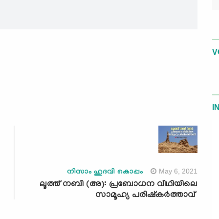
V
I
May 6, 2021
നിസാം ഹുദവി കൊപ്പം
ലൂത്ത് നബി (അ): പ്രബോധന വീഥിയിലെ
സാമൂഹ്യ പരിഷ്‌കർത്താവ്