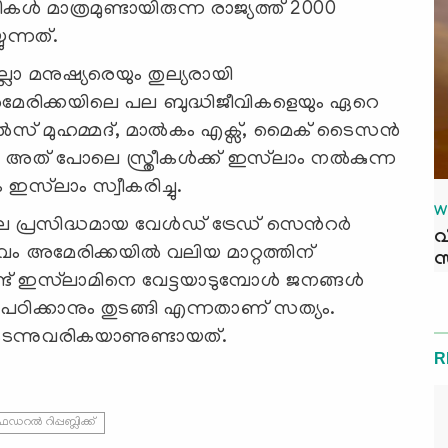
ികൾ മാത്രമുണ്ടായിരുന്ന രാജ്യത്ത് 2000
ുന്നത്.
ാ മനുഷ്യരെയും തുല്യരായി
മേരിക്കയിലെ പല ബുദ്ധിജീവികളെയും ഏറെ
, വെയിൽസ് മുഹമ്മദ്, മാൽകം എക്സ്, മൈക് ടൈസൻ
അത് പോലെ സ്ത്രീകൾക്ക് ഇസ്‍ലാം നൽകുന്ന
 ഇസ്‍ലാം സ്വീകരിച്ചു.
W
ലെ പ്രസിദ്ധമായ വേൾഡ് ട്രേഡ് സെൻറർ
വ
ംഭവം അമേരിക്കയിൽ വലിയ മാറ്റത്തിന്
സ
 ഇസ്‍ലാമിനെ വേട്ടയാടുമ്പോൾ ജനങ്ങൾ
്ച് പഠിക്കാനും തുടങ്ങി എന്നതാണ് സത്യം.
കടന്നുവരികയാണുണ്ടായത്.
R
െഡറൽ റിപ്പബ്ലിക്ക്‌