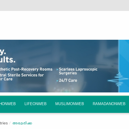
QHONWEB
LIFEONWEB
MUSLIMONWEB
RAMADANONWEB
ries
അമേരിക്ക