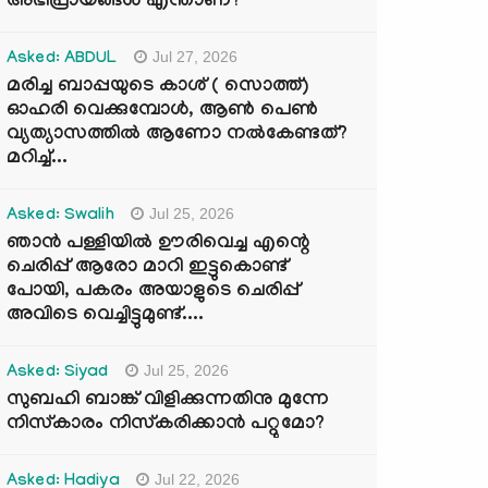
അഭിപ്രായങ്ങൾ എന്താണ്?
Jul 27, 2026
Asked: ABDUL
മരിച്ച ബാപ്പയുടെ കാശ് ( സൊത്ത്)
ഓഹരി വെക്കുമ്പോൾ, ആണ്‍ പെണ്‍
വ്യത്യാസത്തില്‍ ആണോ നല്‍കേണ്ടത്?
മറിച്ച്...
Jul 25, 2026
Asked: Swalih
ഞാൻ പള്ളിയിൽ ഊരിവെച്ച എന്റെ
ചെരിപ്പ് ആരോ മാറി ഇട്ടുകൊണ്ട്
പോയി, പകരം അയാളുടെ ചെരിപ്പ്
അവിടെ വെച്ചിട്ടുമുണ്ട്....
Jul 25, 2026
Asked: Siyad
സുബഹി ബാങ്ക് വിളിക്കുന്നതിനു മുന്നേ
നിസ്കാരം നിസ്കരിക്കാൻ പറ്റുമോ?
Jul 22, 2026
Asked: Hadiya