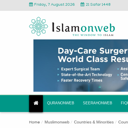
Friday, 7 August 2026
21 Safar 1448
QURANONWEB
SEERAHONWEB
FI
Muslimonweb
Countries & Minorities
Count
Home