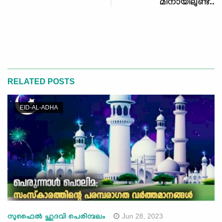
മിനായിലുണ്ട്..
RELATED POSTS
EID-AL-ADHA
Jun 28, 2023
സുഫൈൽ ഹുദവി പെരിമ്പലം