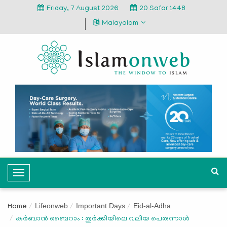
Friday, 7 August 2026
20 Safar 1448
Malayalam
T
o
g
Lifeonweb
Important Days
Eid-al-Adha
Home
g
കുർബാൻ ബൈറാം : തുർക്കിയിലെ വലിയ പെരുന്നാൾ
l