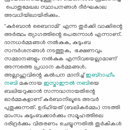
പൊതുമേഖല സ്ഥാപനങ്ങൾ ദീർഘകാല
അവധിയിലായിരിക്കും.
"കുർബാൻ ബൈറാമി" എന്ന തുർക്കി വാക്കിന്റെ
അർത്ഥം ത്യാഗത്തിന്റെ പെരുന്നാൾ എന്നാണ്.
ദാനധർമ്മങ്ങൾ നൽകുക, കുടുംബ
സന്ദർശനങ്ങൾ നടത്തുക, ഭക്ഷണവും
സമ്മാനങ്ങളും നൽകുക എന്നിവയെല്ലാമാണ്
അന്നത്തെ പ്രധാന കർമ്മങ്ങൾ.
അല്ലാഹുവിന്റെ കൽപന മാനിച്ച്
ഇബ്‍റാഹീം
നബി
മകനായ
ഇസ്മാഈൽ നബി
യെ
ബലിയറുക്കാൻ സന്നദ്ധനായതിന്റെ
ഓര്‍മ്മകളാണ് കുര്‍ബാനിലൂടെ അവര്‍
പുതുക്കുന്നത്. ഉദ്ഹിയത് (ബലികര്‍മ്മം) നടത്തി
മാംസം കുടുംബക്കാർക്കും സമൂഹത്തിലെ
ദരിദ്രർക്കും വിതരണം ചെയ്യുന്നതില്‍ തുര്‍കികള്‍