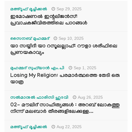
Sep 29, 2025
മഅ്റൂഫ് മൂച്ചിക്കല്‍
ഇമോഷണൽ ഇന്റലിജൻസ്:
പ്രവാചകജീവിതത്തിലെ പാഠങ്ങൾ
Sep 10, 2025
സൈനബ് മുഹമ്മദ്
യാ സയ്യിദീ യാ റസൂലല്ലാഹ്: റൗളാ ശരീഫിലെ
പ്രണയകാവ്യം
Sep 1, 2025
മുഹമ്മദ് സുഫ്‌യാൻ എം.പി
Losing My Religion: പരമാർത്ഥത്തെ തേടി ഒരു
യാത്ര
Aug 26, 2025
സൽമാനുൽ ഫാരിസി ഹുദവി
02- മൗലിദ് സാഹിത്യങ്ങൾ : അറബ് ലോകത്തു
നിന്ന് മലബാർ തീരങ്ങളിലേക്കുള്ള...
Aug 22, 2025
മഅ്റൂഫ് മൂച്ചിക്കല്‍