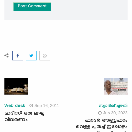
Post Comment
Sep 16, 2011
Web desk
സ്വാദിഖ് ചുഴലി
Jun 30, 2023
ഹദീസ്: ഒരു ലഘു
വിവരണം
ഫാദർ അബ്രഹാം
വെള്ള പുതച്ച് ഇപ്പോഴും