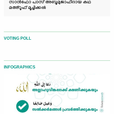
സാൻഫോ പാസ് അബൂമുജാഹിദായ കഥ
മഅ്റൂഫ് മൂച്ചിക്കല്‍
VOTING POLL
INFOGRAPHICS