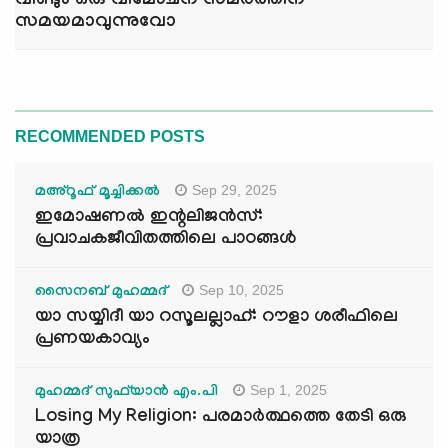
വീണ്ടും ഒരു വിമോചന സമരത്തിന്
സമയമാവുന്നുവോ
RECOMMENDED POSTS
Sep 29, 2025
മഅ്റൂഫ് മൂച്ചിക്കല്‍
ഇമോഷണൽ ഇന്റലിജൻസ്:
പ്രവാചകജീവിതത്തിലെ പാഠങ്ങൾ
Sep 10, 2025
സൈനബ് മുഹമ്മദ്
യാ സയ്യിദീ യാ റസൂലല്ലാഹ്: റൗളാ ശരീഫിലെ
പ്രണയകാവ്യം
Sep 1, 2025
മുഹമ്മദ് സുഫ്‌യാൻ എം.പി
Losing My Religion: പരമാർത്ഥത്തെ തേടി ഒരു
യാത്ര