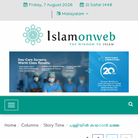
Friday, 7 August 2026
21 Safar 1448
Malayalam
T
o
g
Columns
Story Time
Home
പള്ളിയിൽ കയറാൻ ലജ്ജ
g
l