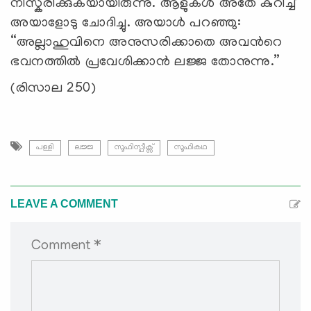
നിസ്കരിക്കുകയായിരുന്നു. ആളുകൾ അതേ കുറിച്ച്
അയാളോടു ചോദിച്ചു. അയാൾ പറഞ്ഞു:
“അല്ലാഹുവിനെ അനുസരിക്കാതെ അവന്‍റെ
ഭവനത്തിൽ പ്രവേശിക്കാൻ ലജ്ജ തോനുന്നു.”
(രിസാല 250)
പള്ളി
ലജ്ജ
സൂഫിസ്പീക്സ്
സൂഫികഥ
LEAVE A COMMENT
Comment *