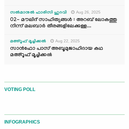
Aug 26, 2025
സൽമാനുൽ ഫാരിസി ഹുദവി
02- മൗലിദ് സാഹിത്യങ്ങൾ : അറബ് ലോകത്തു
നിന്ന് മലബാർ തീരങ്ങളിലേക്കുള്ള...
Aug 22, 2025
മഅ്റൂഫ് മൂച്ചിക്കല്‍
സാൻഫോ പാസ് അബൂമുജാഹിദായ കഥ
മഅ്റൂഫ് മൂച്ചിക്കല്‍
VOTING POLL
INFOGRAPHICS