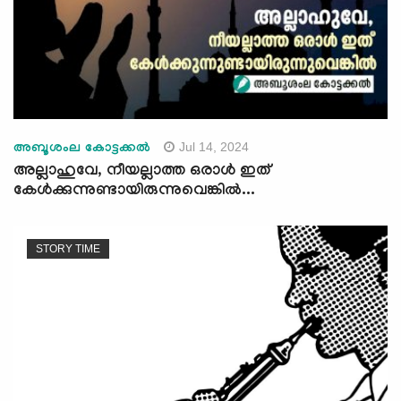
Jul 14, 2024
അബൂശംല കോട്ടക്കല്‍
അല്ലാഹുവേ, നീയല്ലാത്ത ഒരാള്‍ ഇത്
കേള്‍ക്കുന്നുണ്ടായിരുന്നുവെങ്കില്‍...
STORY TIME