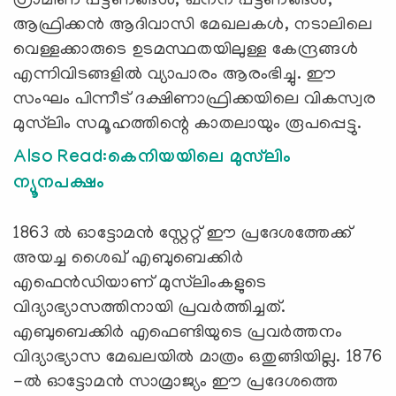
ഗ്രാമീണ പട്ടണങ്ങൾ, ഖനന പട്ടണങ്ങൾ,
ആഫ്രിക്കൻ ആദിവാസി മേഖലകൾ, നടാലിലെ
വെള്ളക്കാരുടെ ഉടമസ്ഥതയിലുള്ള കേന്ദ്രങ്ങൾ
എന്നിവിടങ്ങളിൽ വ്യാപാരം ആരംഭിച്ചു. ഈ
സംഘം പിന്നീട് ദക്ഷിണാഫ്രിക്കയിലെ വികസ്വര
മുസ്‌ലിം സമൂഹത്തിന്റെ കാതലായും രൂപപ്പെട്ടു.
Also Read:കെനിയയിലെ മുസ്‌ലിം
ന്യൂനപക്ഷം
1863 ൽ ഓട്ടോമൻ സ്റ്റേറ്റ് ഈ പ്രദേശത്തേക്ക്
അയച്ച ശൈഖ് എബുബെക്കിർ
എഫെൻഡിയാണ് മുസ്‌ലിംകളുടെ
വിദ്യാഭ്യാസത്തിനായി പ്രവർത്തിച്ചത്.
എബുബെക്കിർ എഫെണ്ടിയുടെ പ്രവർത്തനം
വിദ്യാഭ്യാസ മേഖലയിൽ മാത്രം ഒതുങ്ങിയില്ല. 1876
-ൽ ഓട്ടോമൻ സാമ്രാജ്യം ഈ പ്രദേശത്തെ