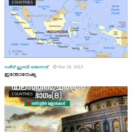
COUNTRIES
Mar 26, 2013
റശീദ് ഹുദവി വയനാട്
ഇന്തോനേഷ്യ
COUNTRIES