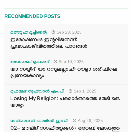
RECOMMENDED POSTS
Sep 29, 2025
മഅ്റൂഫ് മൂച്ചിക്കല്‍
ഇമോഷണൽ ഇന്റലിജൻസ്:
പ്രവാചകജീവിതത്തിലെ പാഠങ്ങൾ
Sep 10, 2025
സൈനബ് മുഹമ്മദ്
യാ സയ്യിദീ യാ റസൂലല്ലാഹ്: റൗളാ ശരീഫിലെ
പ്രണയകാവ്യം
Sep 1, 2025
മുഹമ്മദ് സുഫ്‌യാൻ എം.പി
Losing My Religion: പരമാർത്ഥത്തെ തേടി ഒരു
യാത്ര
Aug 26, 2025
സൽമാനുൽ ഫാരിസി ഹുദവി
02- മൗലിദ് സാഹിത്യങ്ങൾ : അറബ് ലോകത്തു