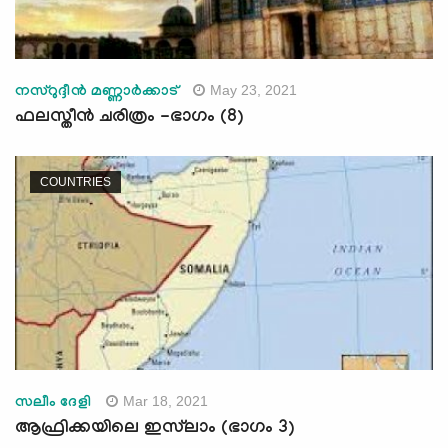
May 23, 2021
നസ്റുദ്ദീന്‍ മണ്ണാര്‍ക്കാട്
ഫലസ്തീൻ ചരിത്രം -ഭാഗം (8)
COUNTRIES
Mar 18, 2021
സലീം ദേളി
ആഫ്രിക്കയിലെ ഇസ്‌ലാം (ഭാഗം 3)