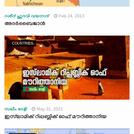
Feb 24, 2013
റശീദ് ഹുദവി വയനാട്
അദര്‍ബൈജാന്‍
COUNTRIES
May 31, 2021
സലീം ദേളി
ഇസ്‌ലാമിക്‌ റിപ്പബ്ലിക് ഓഫ് മൗറിത്താനിയ