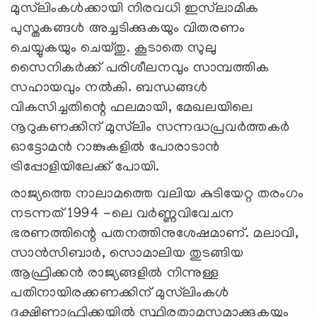
മുസ്‌ലിംകൾക്കായി നിരവധി ഇസ്‌ലാമിക
പുസ്തകങ്ങൾ അച്ചടിക്കുകയും വിതരണം
ചെയ്യുകയും ചെയ്തു. കൂടാതെ സുലു
സൈനികർക്ക് പരിശീലനവും സാമ്പത്തിക
സഹായവും നൽകി. ബന്ധങ്ങൾ
വികസിച്ചതിന്റെ ഫലമായി, മേഖലയിലെ
നൂറുകണക്കിന് മുസ്‌ലിം സന്നദ്ധപ്രവർത്തകർ
ഓട്ടോമൻ റാങ്കുകളിൽ പോരാടാൻ
ട്രിപ്പോളിയിലേക്ക് പോയി.
രാജ്യത്തെ നാലാമത്തെ വലിയ കുടിയേറ്റ തരംഗം
നടന്നത് 1994 -ലെ വർണ്ണവിവേചന
ഭരണത്തിന്റെ പതനത്തിനുശേഷമാണ്. മലാവി,
സാൻസിബാർ, സൊമാലിയ തുടങ്ങിയ
ആഫ്രിക്കൻ രാജ്യങ്ങളിൽ നിന്നുള്ള
പതിനായിരക്കണക്കിന് മുസ്‌ലിംകൾ
ദക്ഷിണാഫ്രിക്കയിൽ സ്ഥിരതാമസമാക്കുകയും