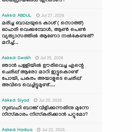
അഭിപ്രായങ്ങൾ എന്താണ്?
Jul 27, 2026
Asked: ABDUL
മരിച്ച ബാപ്പയുടെ കാശ് ( സൊത്ത്)
ഓഹരി വെക്കുമ്പോൾ, ആണ്‍ പെണ്‍
വ്യത്യാസത്തില്‍ ആണോ നല്‍കേണ്ടത്?
മറിച്ച്...
Jul 25, 2026
Asked: Swalih
ഞാൻ പള്ളിയിൽ ഊരിവെച്ച എന്റെ
ചെരിപ്പ് ആരോ മാറി ഇട്ടുകൊണ്ട്
പോയി, പകരം അയാളുടെ ചെരിപ്പ്
അവിടെ വെച്ചിട്ടുമുണ്ട്....
Jul 25, 2026
Asked: Siyad
സുബഹി ബാങ്ക് വിളിക്കുന്നതിനു മുന്നേ
നിസ്കാരം നിസ്കരിക്കാൻ പറ്റുമോ?
Jul 22, 2026
Asked: Hadiya