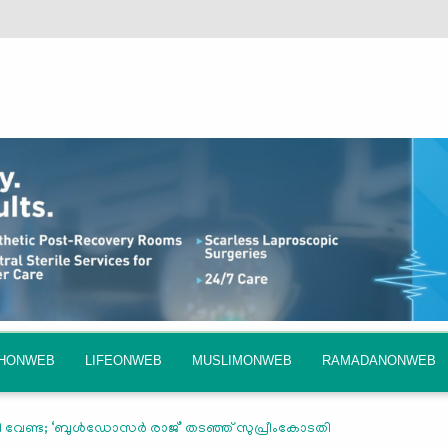
QHONWEB
LIFEONWEB
MUSLIMONWEB
RAMADANONWEB
വേണ്ട; ‘ബുള്‍ഡോസര്‍ രാജ്’ തടഞ്ഞ് സുപ്രീംകോടതി