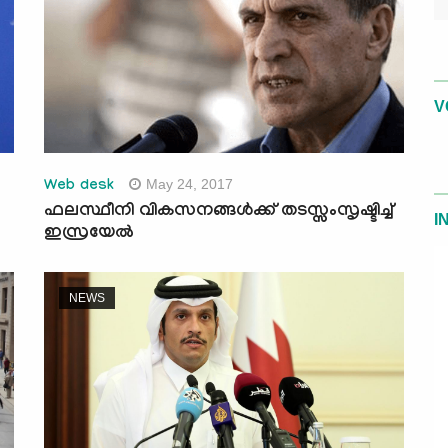
V
May 24, 2017
Web desk
ഫലസ്ഥീനി വികസനങ്ങള്‍ക്ക് തടസ്സംസൃഷ്ടിച്ച്
I
ഇസ്രയേല്‍
NEWS