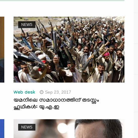
NEWS
Sep 23, 2017
Web desk
യമനിലെ സമാധാനത്തിന് തടസ്സം
ഹൂഥികള്‍: യു.എ.ഇ
NEWS