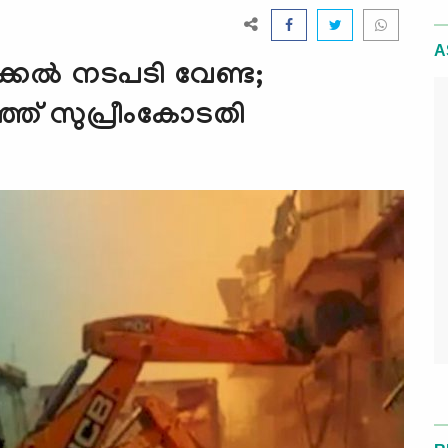
A
കല്‍ നടപടി വേണ്ട;
്ഞ് സുപ്രീംകോടതി