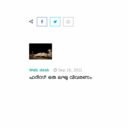
Sep 16, 2011
Web desk
ഹദീസ്: ഒരു ലഘു വിവരണം