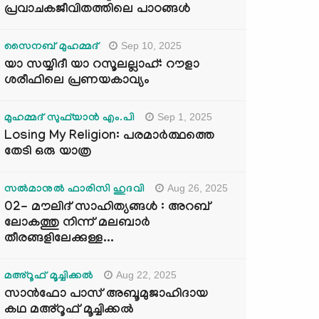
പ്രവാചകജീവിതത്തിലെ പാഠങ്ങൾ
Sep 10, 2025
സൈനബ് മുഹമ്മദ്
യാ സയ്യിദീ യാ റസൂലല്ലാഹ്: റൗളാ
ശരീഫിലെ പ്രണയകാവ്യം
Sep 1, 2025
മുഹമ്മദ് സുഫ്‌യാൻ എം.പി
Losing My Religion: പരമാർത്ഥത്തെ
തേടി ഒരു യാത്ര
Aug 26, 2025
സൽമാനുൽ ഫാരിസി ഹുദവി
02- മൗലിദ് സാഹിത്യങ്ങൾ : അറബ്
ലോകത്തു നിന്ന് മലബാർ
തീരങ്ങളിലേക്കുള്ള...
Aug 22, 2025
മഅ്റൂഫ് മൂച്ചിക്കല്‍
സാൻഫോ പാസ് അബൂമുജാഹിദായ
കഥ മഅ്റൂഫ് മൂച്ചിക്കല്‍