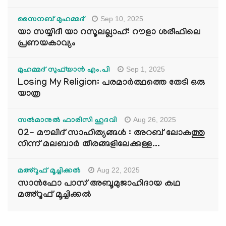
Sep 10, 2025
സൈനബ് മുഹമ്മദ്
യാ സയ്യിദീ യാ റസൂലല്ലാഹ്: റൗളാ ശരീഫിലെ
പ്രണയകാവ്യം
Sep 1, 2025
മുഹമ്മദ് സുഫ്‌യാൻ എം.പി
Losing My Religion: പരമാർത്ഥത്തെ തേടി ഒരു
യാത്ര
Aug 26, 2025
സൽമാനുൽ ഫാരിസി ഹുദവി
02- മൗലിദ് സാഹിത്യങ്ങൾ : അറബ് ലോകത്തു
നിന്ന് മലബാർ തീരങ്ങളിലേക്കുള്ള...
Aug 22, 2025
മഅ്റൂഫ് മൂച്ചിക്കല്‍
സാൻഫോ പാസ് അബൂമുജാഹിദായ കഥ
മഅ്റൂഫ് മൂച്ചിക്കല്‍