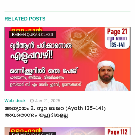
RELATED POSTS
RAIHAN QURAN CLASS
Jan 21, 2025
Web desk
അധ്യായം 2. സൂറ ബഖറ (Ayath 135-141)
അവരൊന്നും യഹൂദികളല്ല
RAIHAN QURAN CLASS