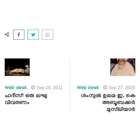
Sep 16, 2011
Sep 27, 2025
Web desk
Web desk
ഹദീസ്: ഒരു ലഘു
ശംസുല്‍ ഉലമ ഇ. കെ
വിവരണം
അബൂബക്കര്‍
മുസ്‌ലിയാര്‍