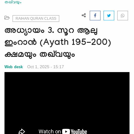
തഖ്‌വയും
e
N
a
RAIHAN QURAN CLASS
v
അധ്യായം 3. സൂറ ആലു
i
g
ഇംറാന്‍ (Ayath 195-200)
a
ക്ഷമയും തഖ്‌വയും
t
i
Oct 1, 2025 - 15:17
Web desk
o
n