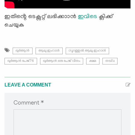
ഇതിൻ്റെ ടെക്സറ്റ് ലഭിക്കാാൻ
ഇവിടെ
ക്ലിക്ക്
ചെയുക
ഖുർആൻ
ആലു ഇംറാന്‍
സൂറത്തുല്‍ ആലു ഇംറാന്‍
ഖുർആൻ പേജ്76
ഖുർആൻ ഒരു പേജ് വീതം
ക്ഷമ
തഖ്‌വ
LEAVE A COMMENT
Comment *