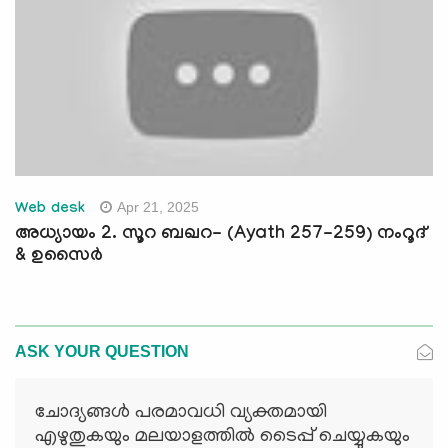
Apr 21, 2025
Web desk
അധ്യായം 2. സൂറ ബഖറ- (Ayath 257-259) നംറൂദ്
& ഉസൈർ
ASK YOUR QUESTION
ചോദ്യങ്ങള്‍ പരമാവധി വ്യക്തമായി
എഴുതുകയും മലയാളത്തില്‍ ടൈപ്പ് ചെയ്യുകയും