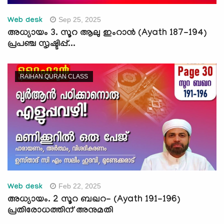
Sep 25, 2025
Web desk
അധ്യായം 3. സൂറ ആലു ഇംറാന്‍ (Ayath 187-194)
പ്രപഞ്ച സൃഷ്ടിപ്പ്...
RAIHAN QURAN CLASS
Feb 22, 2025
Web desk
അധ്യായം. 2 സൂറ ബഖറ- (Ayath 191-196)
പ്രതിരോധത്തിന് അനുമതി