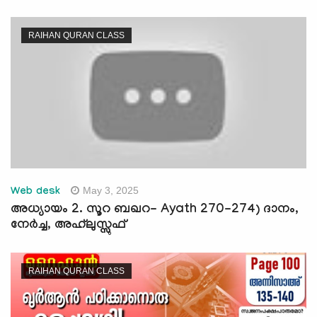
RAIHAN QURAN CLASS
May 3, 2025
Web desk
അധ്യായം 2. സൂറ ബഖറ- Ayath 270-274) ദാനം,
നേർച്ച, അഹ്‌ലുസ്സുഫ്
RAIHAN QURAN CLASS