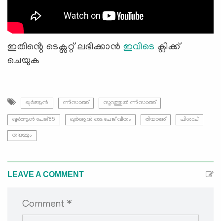
ഇതിൻ്റെ ടെക്സറ്റ് ലഭിക്കാൻ
ഇവിടെ
ക്ലിക്ക്
ചെയുക
ഖുർആൻ
ന്നിസാഅ്
സൂറത്തുല്‍ ന്നിസാഅ്
ഖുർആൻ പേജ്85
ഖുർആൻ ഒരു പേജ് വീതം
രിയാഅ്
പിശാച്
തയമ്മും
LEAVE A COMMENT
Comment *