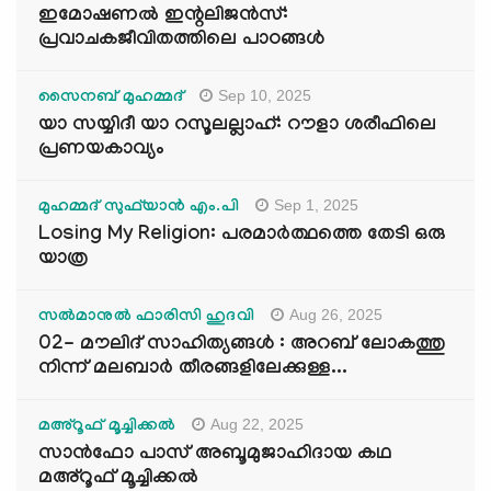
ഇമോഷണൽ ഇന്റലിജൻസ്:
പ്രവാചകജീവിതത്തിലെ പാഠങ്ങൾ
Sep 10, 2025
സൈനബ് മുഹമ്മദ്
യാ സയ്യിദീ യാ റസൂലല്ലാഹ്: റൗളാ ശരീഫിലെ
പ്രണയകാവ്യം
Sep 1, 2025
മുഹമ്മദ് സുഫ്‌യാൻ എം.പി
Losing My Religion: പരമാർത്ഥത്തെ തേടി ഒരു
യാത്ര
Aug 26, 2025
സൽമാനുൽ ഫാരിസി ഹുദവി
02- മൗലിദ് സാഹിത്യങ്ങൾ : അറബ് ലോകത്തു
നിന്ന് മലബാർ തീരങ്ങളിലേക്കുള്ള...
Aug 22, 2025
മഅ്റൂഫ് മൂച്ചിക്കല്‍
സാൻഫോ പാസ് അബൂമുജാഹിദായ കഥ
മഅ്റൂഫ് മൂച്ചിക്കല്‍