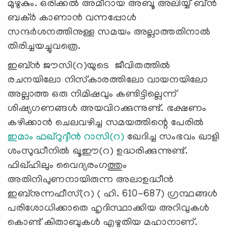
മുഴുകും. ഒരിക്കൽ അമീറായ അബൂ അലിയ്യ് ബ്ൻ
ബക്ർ കാണാൻ വന്നപ്പോൾ
സന്ദർശനത്തിനുള്ള സമയം അല്ലാത്തതിനാൽ
തിരിച്ചയച്ചുവത്രെ.
ഇബ്ൻ ജൗസി(റ)യുടെ ജീവിതത്തിൽ
രചനയിലോ നിസ്‌കാരത്തിലോ വായനയിലോ
അല്ലാത്ത ഒരു നിമിഷവും കണ്ടിട്ടില്ലെന്ന്
ശിഷ്യഗണങ്ങൾ അയവിറക്കുന്നുണ്ട്. ഭക്ഷണം
കഴിക്കാൻ ചെലവഴിച്ച സമയത്തിന്റെ പേരിൽ
ഇമാം ഫഖ്‌റുദ്ദീൻ റാസി(റ)
ഖേദിച്ച സംഭവം ഖാളി
ശംസുദ്ധീനിൽ ഖൂഈ(റ) ഉദ്ധരിക്കുന്നുണ്ട്.
ഫിഖ്ഹിലും വൈദ്യരംഗത്തും
അതിനിപുണനായിരുന്ന അലാഉദ്ധീൻ
ഇബ്നുന്നഫീസ്(റ) ( ഹി. 610-687) ഗ്രന്ഥങ്ങൾ
പരിശോധിക്കാതെ ഹൃദിസ്ഥാക്കിയ അറിവുകൾ
കൊണ്ട് കിതാബുകൾ എഴുതിയ മഹാനാണ്.