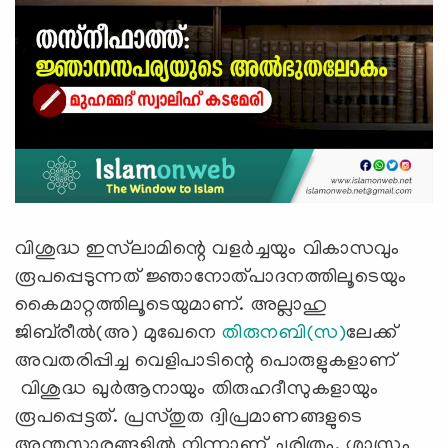
വിശുദ്ധ ഇസ്‌ലാമിന്റെ വളർച്ചയും വികാസവും
രൂപപ്പെടുന്നത് ജ്ഞാനോത്പാദനത്തിലൂടെയും
കൈമാറ്റത്തിലൂടെയുമാണ്. അല്ലാഹു
ജിബ്‌രീൽ(അ) മുഖേനെ
തിരുനബി(സ)
ലേക്ക്
അവതരിപ്പിച്ച വെളിപാടിന്റെ പൊരുളുകളാണ്
വിശുദ്ധ ഖുർആനായും തിരുഹദീസുകളായും
രൂപപ്പെട്ടത്. പ്രസ്തുത ദ്വിപ്രമാണങ്ങളുടെ
അന്തസാരങ്ങളിൽ നിന്നാണ് ചരിത്രം, ശാസ്ത്രം