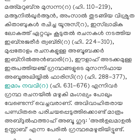
മഅ്മറുബ്നു മുസന്ന(റ) (ഹി. 110-219),
മആനിൽഖുർആൻ, അംസാൽ തുടങ്ങിയ വിശ്രുത
കിതാബുകൾ രചിച്ച യൂനുസ്(റ), ഇസ്‍ലാമിക
ലോകത്ത് ഏറ്റവും കൂടുതൽ രചനകൾ നടത്തിയ
ഇബ്നുജരീർ ത്വബ്‌രി(റ) (ഹി. 224-310),
മുപ്പതോളം രചനകളുള്ള അബൂബക്കർ
ഇബ്‌നിൽഅൻബാരി(റ), ഈളാഹ് അടക്കമുള്ള
ഇരുപത്തിയഞ്ച് ഗ്രന്ഥങ്ങളുടെ മുസന്നിഫായ
അബൂഅലിയ്യിൽ ഫാരിസി(റ) (ഹി. 288-377),
ഇമാം നവവി(റ)
(ഹി. 631-676) എന്നിവർ
ഗ്രന്ഥ രചനയില്‍ മഴുകി മംഗല്യം പോലും
വേണ്ടെന്ന് വെച്ചവരാണ്. അവിവാഹിതരായ
പണ്ഡിതരെ പരിചയപ്പെടുത്തിക്കൊണ്ട് മാത്രം
അബ്ദുൽഫത്താഹ് അബൂ ഗുദ്ദ: 'അൽഉലമാഉൽ
ഉസ്സാബ്' എന്ന പേരിൽ ഗ്രന്ഥമെഴുതിയിട്ടുണ്ട്.