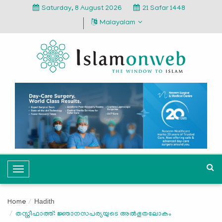
Saturday, 8 August 2026
21 Safar 1448
Malayalam
T
o
g
Hadith
Home
g
തസ്നീഫാത്ത്: ജ്ഞാനസപര്യയുടെ അൽഭുതലോകം
l