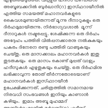
എഴുതിയെടുത്തത്. വിശ്രുത ഹദീസ് പണ്ഡിതൻ
അബൂബക്കറിൽ ബുർഖാനി(റ) ഇസ്ഫറായീനിൽ
എത്തിയ സമയത്ത് മഹാനവർകളുടെ
കൈവശമുണ്ടായിരുന്നത് മൂന്നു ദീനാറുകളും ഒരു
ദിർഹമുമായിരുന്നു. നിർഭാഗ്യവശാൽ മൂന്ന്
ദീനാറുകൾ നഷ്ടപ്പെട്ടു. ശേഷിക്കുന്ന ഒരു ദിർഹം
അദ്ദേഹം പത്തിരി വിൽപ്പനക്കാരനു നൽകുകയും
പകരം ദിനേനെ രണ്ടു പത്തിരി വാങ്ങുകയും
ചെയ്തു. ഒരു മാസക്കാലം മഹാനവർകൾ ഇതു
തുടരുകയും ഒരു മാസം കൊണ്ട് മുപ്പത് വാള്യം
ഹദീസുകൾ എഴുതുകയും ചെയ്തു. ഒരു ദിർഹമിനു
ലഭിക്കാവുന്ന തോത് തീർന്നതോടെയാണ്
മഹാനവർകൾ ഇസ്ഫാറയീൻ
ഉപേക്ഷിക്കുന്നത്. ചരിത്രത്തിൽ സമാനമായ
നിരവധി സംഭവങ്ങൾ ഇനിയും കാണാൻ
കഴിയും. ഇമാം അബൂ മുഹമ്മദ്