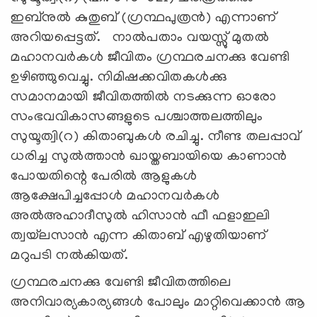
ഇബ്‌നുൽ കുതുബ് (ഗ്രന്ഥപുത്രൻ) എന്നാണ്
അറിയപ്പെട്ടത്. നാൽപതാം വയസ്സു് മുതൽ
മഹാനവർകൾ ജീവിതം ഗ്രന്ഥരചനക്കു വേണ്ടി
ഉഴിഞ്ഞുവെച്ചു. നിമിഷക്കവിതകൾക്കു
സമാനമായി ജീവിതത്തിൽ നടക്കുന്ന ഓരോ
സംഭവവികാസങ്ങളുടെ പശ്ചാത്തലത്തിലും
സുയൂത്വി(റ) കിതാബുകൾ രചിച്ചു. നീണ്ട തലപ്പാവ്
ധരിച്ച സുൽത്താൻ ഖായ്തബായിയെ കാണാൻ
പോയതിന്റെ പേരിൽ ആളുകൾ
ആക്ഷേപിച്ചപ്പോൾ മഹാനവർകൾ
അൽഅഹാദീസുൽ ഹിസാൻ ഫീ ഫളാഇലി
ത്വയ്‌ലസാൻ എന്ന കിതാബ് എഴുതിയാണ്
മറുപടി നൽകിയത്.
ഗ്രന്ഥരചനക്കു വേണ്ടി ജീവിതത്തിലെ
അനിവാര്യകാര്യങ്ങൾ പോലും മാറ്റിവെക്കാൻ ആ