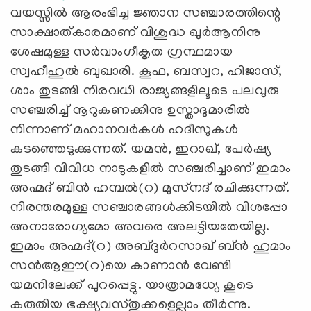
വയസ്സിൽ ആരംഭിച്ച ജ്ഞാന സഞ്ചാരത്തിന്റെ
സാക്ഷാത്കാരമാണ് വിശുദ്ധ ഖുർആനിനു
ശേഷമുള്ള സർവാംഗീകൃത ഗ്രന്ഥമായ
സ്വഹീഹുൽ ബുഖാരി. കൂഫ, ബസ്വറ, ഹിജാസ്,
ശാം തുടങ്ങി നിരവധി രാജ്യങ്ങളിലൂടെ പലവുരു
സഞ്ചരിച്ച് നൂറുകണക്കിനു ഉസ്താദുമാരിൽ
നിന്നാണ് മഹാനവർകൾ ഹദീസുകൾ
കടഞ്ഞെടുക്കുന്നത്. യമൻ, ഇറാഖ്, പേർഷ്യ
തുടങ്ങി വിവിധ നാടുകളിൽ സഞ്ചരിച്ചാണ് ഇമാം
അഹ്മദ് ബിന്‍ ഹമ്പൽ(റ) മുസ്‌നദ് രചിക്കുന്നത്.
നിരന്തരമുള്ള സഞ്ചാരങ്ങൾക്കിടയിൽ വിശപ്പോ
അനാരോഗ്യമോ അവരെ അലട്ടിയതേയില്ല.
ഇമാം അഹ്മദ്(റ) അബ്ദുർറസാഖ് ബ്ൻ ഹുമാം
സൻആഈ(റ)യെ കാണാൻ വേണ്ടി
യമനിലേക്ക് പുറപ്പെട്ടു. യാത്രാമധ്യേ കൂടെ
കരുതിയ ഭക്ഷ്യവസ്തുക്കളെല്ലാം തീർന്നു.