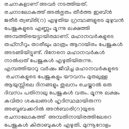
രചനകളാണ് അവർ നടത്തിയത്.
രചനാലോകത്ത് അൽഭുതം തീർത്ത ഇബ്ൻ
ജരീർ ത്വബ്‌രി(റ) എഴുതിയ ഗ്രന്ഥങ്ങളുടെ മുഴുവൻ
പേജുകളുടെ എണ്ണം മൂന്നു ലക്ഷത്തി
അമ്പത്തിയെട്ടായിരമാണ്. മഹാനവർകളുടെ
തഫ്‌സീറും താരീഖും മാത്രം ആറായിരം പേജുകൾ
അടങ്ങിയിട്ടുണ്ട്. ദിനേനെ മഹാനവർകൾ
നാൽപ്പത് പേജുകൾ എഴുതിയിരുന്നു.
എമ്പത്തിയാറു വർഷം ജീവിച്ച മഹാനവർകളുടെ
രചനകളുടെ പേജുകളും യൗവനം മുതലുള്ള
ആയുസ്സിലെ ദിനങ്ങളും തുലനം ചെയ്താൽ ഒരു
ദിവസം പതിനാലു പേജുകൾ വരും. മൂന്നു ലക്ഷം
കവിതാ ശകലങ്ങൾ ഹൃദിസ്ഥമായിരുന്ന
അബൂബക്കറിൽ അൻബാരി(റ)യുടെ
രചനാലോകത്ത് അമ്പതിനായിരത്തിലേറെ
പേജുകൾ കിതാബുകൾ എഴുതി. മുന്നൂറോളം