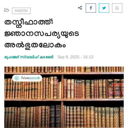
e
N
HADITH
a
തസ്നീഫാത്ത്:
v
i
ജ്ഞാനസപര്യയുടെ
g
അൽഭുതലോകം
a
t
Sep 8, 2025 - 16:12
മുഹമ്മദ് സ്വാലിഹ് കടമേരി
i
o
n