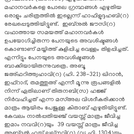
മഹാനവർകളെ പോലെ ഗ്രന്ഥങ്ങൾ എഴുതിയ
ഒരാളും ചരിത്രത്തിൽ ഇല്ലെന്ന് ഹാഫിളുദ്ദഹബി(റ)
രേഖപ്പെടുത്തിയിട്ടുണ്ട്. ഇബ്‌നുൽ ജൗസി(റ)
വഫാത്തായ സമയത്ത് മഹാനവർകൾ
ഉപയോഗിച്ചിരുന്ന പേനയുടെ അവശിഷ്ടങ്ങൾ
കൊണ്ടാണ് മയ്യിത്ത് കുളിപ്പിച്ച വെള്ളം തിളപ്പിച്ചത്.
എന്നിട്ടും പേനയുടെ അവശിഷ്ടങ്ങൾ
ബാക്കിയായിരുന്നുവത്രെ. അബൂ
ജഅ്ഫറിത്ത്വഹാവി(റ) (ഹി. 238-321) ഖിറാൻ,
ഇഫ്‌റാദ്, തമത്തുഅ് എന്നീ മൂന്നു രൂപങ്ങളിൽ
നിന്ന് ഏതിലാണ് തിരുനബി(സ) ഹജ്ജ്
നിർവഹിച്ചത് എന്ന മസ്അല വിശദീകരിക്കാൻ
മാത്രം ആയിരം പേജുള്ള കിതാബ് എഴുതിയിട്ടുണ്ട്.
കേവലം നാൽപ്പതിയഞ്ച് വയസ്സ് മാത്രം ജീവിച്ച
ഇമാം നവവി(റ)യും 39 വയസ്സ് മാത്രം ജീവിച്ച
അബ്ദുൽ ഹയ്യ് ലഖ്‌നവി(റ) (വ: ഹി. 1304)യും