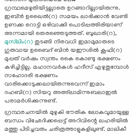
ഗ്രന്ഥമെഴുതിയിട്ടല്ലാതെ ഉറങ്ങാറില്ലായിരുന്നു.
ഇബ്ൻ ഉഖൈൽ(റ) സമയം ലാഭിക്കാൻ വേണ്ടി
ഉണക്ക റൊട്ടി ഒഴിവാക്കി പൊടിപ്പത്തിരിയാണ്
അന്നമായി തെരഞ്ഞെടുത്തത്. ബുഖാരി(റ),
മുസ്‌ലിം(റ)
തുടങ്ങി നിരവധി ഇമാമുമാരുടെ
ഗുരുവായ ഉബൈദ് ബിന്‍ യഈശിൽ കൂഫി(റ)
മുപ്പത് വർഷം സ്വന്തം കൈ കൊണ്ടു ഭക്ഷണം
കഴിച്ചിട്ടില്ല. മഹാനവർകൾ ഹദീസ് എഴുതുമ്പോൾ
സഹോദരി ഭക്ഷണം
വാരിക്കൊടുക്കലായിരുന്നുവെന്ന് ഇമാം
ദഹബി(റ) സിയറു അഅ്‌ലാമിന്നുബലാഇൽ
പരാമർശിക്കുന്നുണ്ട്.
ഗ്രന്ഥരചനയിൽ മുഴുകി ഭൗതിക ലോകവുമായുള്ള
ബന്ധം വിഛേദിക്കപ്പെട്ട് അറിവിന്റെ ലഹരിയിൽ
മത്തു പിടിച്ചവരും ചരിത്രത്താളുകളിലുണ്ട്. മാലികീ