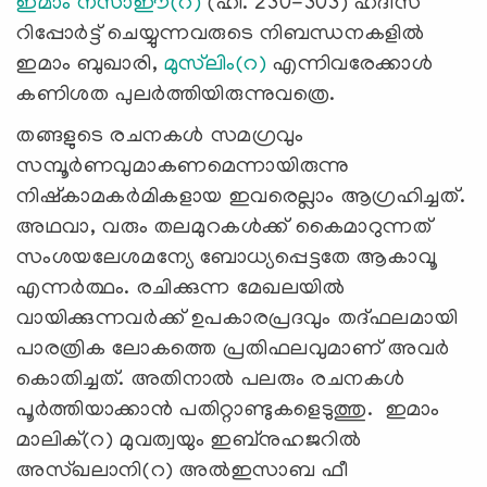
ഇമാം നസാഈ(റ)
(ഹി. 230-303) ഹദീസ്
റിപ്പോർട്ട് ചെയ്യുന്നവരുടെ നിബന്ധനകളിൽ
ഇമാം ബുഖാരി,
മുസ്‌ലിം(റ)
എന്നിവരേക്കാൾ
കണിശത പുലർത്തിയിരുന്നുവത്രെ.
തങ്ങളുടെ രചനകൾ സമഗ്രവും
സമ്പൂർണവുമാകണമെന്നായിരുന്നു
നിഷ്‌കാമകർമികളായ ഇവരെല്ലാം ആഗ്രഹിച്ചത്.
അഥവാ, വരും തലമുറകള്‍ക്ക് കൈമാറുന്നത്
സംശയലേശമന്യേ ബോധ്യപ്പെട്ടതേ ആകാവൂ
എന്നര്‍ത്ഥം. രചിക്കുന്ന മേഖലയിൽ
വായിക്കുന്നവർക്ക് ഉപകാരപ്രദവും തദ്ഫലമായി
പാരത്രിക ലോകത്തെ പ്രതിഫലവുമാണ് അവർ
കൊതിച്ചത്. അതിനാൽ പലരും രചനകൾ
പൂർത്തിയാക്കാൻ പതിറ്റാണ്ടുകളെടുത്തു. ഇമാം
മാലിക്(റ) മുവത്വയും ഇബ്നുഹജറിൽ
അസ്ഖലാനി(റ) അൽഇസാബ ഫീ