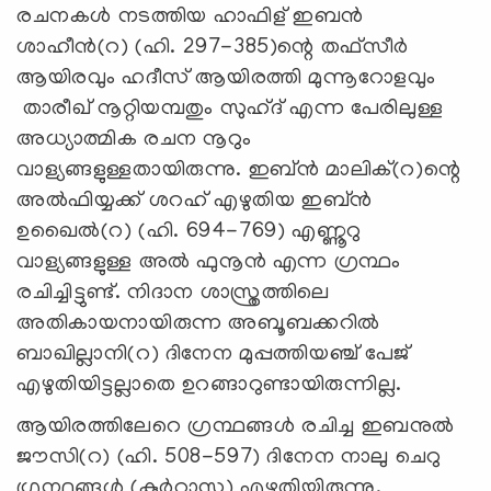
രചനകൾ നടത്തിയ ഹാഫിള് ഇബൻ
ശാഹീൻ(റ) (ഹി. 297-385)ന്റെ തഫ്‌സീർ
ആയിരവും ഹദീസ് ആയിരത്തി മുന്നൂറോളവും
താരീഖ് നൂറ്റിയമ്പതും സുഹ്ദ് എന്ന പേരിലുള്ള
അധ്യാത്മിക രചന നൂറും
വാള്യങ്ങളുള്ളതായിരുന്നു. ഇബ്ൻ മാലിക്(റ)ന്റെ
അൽഫിയ്യക്ക് ശറഹ് എഴുതിയ ഇബ്ൻ
ഉഖൈൽ(റ) (ഹി. 694-769) എണ്ണൂറു
വാള്യങ്ങളുള്ള അൽ ഫുനൂൻ എന്ന ഗ്രന്ഥം
രചിച്ചിട്ടുണ്ട്. നിദാന ശാസ്ത്രത്തിലെ
അതികായനായിരുന്ന അബൂബക്കറിൽ
ബാഖില്ലാനി(റ) ദിനേന മുപ്പത്തിയഞ്ച് പേജ്
എഴുതിയിട്ടല്ലാതെ ഉറങ്ങാറുണ്ടായിരുന്നില്ല.
ആയിരത്തിലേറെ ഗ്രന്ഥങ്ങൾ രചിച്ച ഇബനുൽ
ജൗസി(റ) (ഹി. 508-597) ദിനേന നാലു ചെറു
ഗ്രന്ഥങ്ങൾ (കുർറാസ) എഴുതിയിരുന്നു.