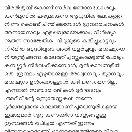
വിരൽതുമ്പ് കൊണ്ട് സർവ ജ്ഞാനകോശവും
കൺമുമ്പിൽ ലഭ്യമാകുന്ന ആധുനിക ലോകത്തു
നിന്നു കൊണ്ട് ചിന്തിക്കുമ്പോൾ ഗ്രന്ഥരചനകൾ
അനായസവും എളുപ്പവുമായേക്കാം, വിശിഷ്യാ
നൂതന സാങ്കേതിക വിദ്യയുടെ കുതിച്ചുചാട്ടവും
നിർമിത ബുദ്ധിയുടെ അതി വളർച്ചയും മനുഷ്യനെ
നിയന്ത്രിക്കുന്ന കാലത്ത് പുസ്തകമെഴുത്ത് പോലും
കമ്പ്യൂട്ടർ നിർവഹിക്കുമ്പോൾ, മുന്‍കാലങ്ങളില്‍
ഒരു ഗ്രന്ഥം എഴുതാനുള്ള അധ്വാനവും ത്യാഗവും
മനുഷ്യനു ഉൾക്കൊള്ളാൻ കഴിയണമെന്നില്ല.
എന്നാൽ സഞ്ചാര വഴികൾ ദുർഘടവും
അറിവിന്റെ സ്രോതസ്സുകൾ നന്നേ
ദുർലഭവുമായ കാലത്താണ് പൂർവസൂരികളായ
ഇമാമുമാർ നൂറു കണക്കിനു വാള്യങ്ങളുള്ള
ഗ്രന്ഥങ്ങൾ രചിച്ചത് എന്നത് ഇന്നും
വിസ്മയവഹമാണ്. ഗ്രന്ഥമെഴുത്തിനുള്ള വിവര