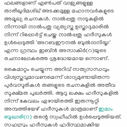
ഫലങ്ങളാണ് എണ്‍പത് വാള്യങ്ങളുള്ള
താരീഖുദിമശ്ഖ് അടക്കമുള്ള മഹാനവർകളുടെ
അമൂല്യ രചനകൾ. നാൽപ്പതു നാടുകളിൽ
നിന്നായി നാൽപതു വ്യത്യസ്ത ഉസ്താദുമാരിൽ
നിന്ന് റിപ്പോർട്ട് ചെയ്ത നാൽപ്പതു ഹദീസുകൾ
ഉൾപ്പെടുത്തി 'അറബഈനൽ ബുൽദാനിയ്യ:'
എന്ന ഗ്രന്ഥം ഇബ്ൻ അസാകിർ(റ)യുടെ
രചനാലോകത്തെ ശ്രദ്ധേയമായ ഒന്നാണ്.
കൈമാറ്റം ചെയ്യുന്ന അറിവ് സത്യസന്ധവും
വിശ്വസ്തവുമാവണമെന്ന് ശാഠ്യമുണ്ടായിരുന്ന
പുർവസൂരികൾ തങ്ങളുടെ രചനകളിൽ അതീവ
സൂക്ഷ്മത പുലർത്തി. ആറു ലക്ഷം ഹദീസുകളിൽ
നിന്ന് കേവലം ഏഴായിരത്തി ഇരുന്നൂറ്റി
അമ്പത്തിയേഴ് ഹദീസുകൾ മാത്രമാണ്
ഇമാം
ബുഖാരി(റ)
തന്റെ സ്വഹീഹിൽ ഉൾപ്പെടുത്തിയത്.
സഹസ്രം ഹദീസുകൾ ഹൃദിസ്ഥമാക്കിയ