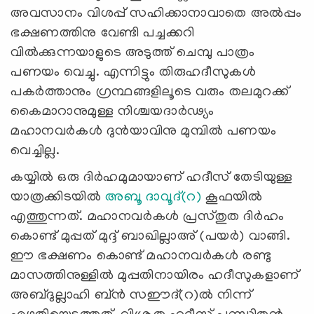
അവസാനം വിശപ്പ് സഹിക്കാനാവാതെ അൽപ്പം
ഭക്ഷണത്തിനു വേണ്ടി പച്ചക്കറി
വിൽക്കുന്നയാളുടെ അടുത്ത് ചെമ്പു പാത്രം
പണയം വെച്ചു. എന്നിട്ടും തിരുഹദീസുകൾ
പകർത്താനും ഗ്രന്ഥങ്ങളിലൂടെ വരും തലമുറക്ക്
കൈമാറാനുമുള്ള നിശ്ചയദാർഢ്യം
മഹാനവർകൾ ദുൻയാവിനു മുമ്പിൽ പണയം
വെച്ചില്ല.
കയ്യിൽ ഒരു ദിർഹമുമായാണ് ഹദീസ് തേടിയുള്ള
യാത്രക്കിടയിൽ
അബൂ ദാവൂദ്(റ)
കൂഫയിൽ
എത്തുന്നത്. മഹാനവർകൾ പ്രസ്തുത ദിർഹം
കൊണ്ട് മുപ്പത് മുദ്ദ് ബാഖില്ലാഅ് (പയർ) വാങ്ങി.
ഈ ഭക്ഷണം കൊണ്ട് മഹാനവർകൾ രണ്ടു
മാസത്തിനുള്ളിൽ മുപ്പതിനായിരം ഹദീസുകളാണ്
അബ്ദുല്ലാഹി ബ്ൻ സഈദ്(റ)ൽ നിന്ന്