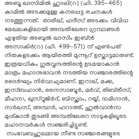
അബൂ ഖാസിമിൽ ഹുദലി(റ) (ഹി. 395-465)
കാമിൽ അടക്കമുള്ള കനപ്പെട്ട രചനകൾ
നടത്തുന്നത്. താരീഖ്, ഹദീസ് അടക്കം വിവിധ
മേഖലകളിലായി അമ്പതിലേറെ ഗ്രന്ഥങ്ങൾ
എഴുതിയ അബുൽ ഖാസിം ഇബ്ൻ
അസാകിർ(റ) (ഹി. 499-571) ന് എണ്‍പത്
നിതകളടക്കം ആയിരത്തി മുന്നൂറ് ഉസ്താദുമാരുണ്ട്.
ഇത്രയധികം ഗുരുവൃന്ദത്തിന്റെ ഉടമയാകാൻ
മാത്രം മഹാനുഭാവൻ നടത്തിയ സഞ്ചാരത്തിന്റെ
ദൈർഘ്യം നിർവാച്യമാണ്. ഇറാഖ്, മക്ക,
ഇസ്ബഹാൻ, നൈസാബൂർ, മർവ്, തിബ്‍രീസ്,
മീഹന:, ഖുസ്‌റൂജിർദ്, ബിസ്ത്വാം, റയ്യ്, ദാമിഗാൻ,
സർഖസ്, അമ്പാർ, ഹറാത്ത്, ഹുൽവാൻസ
മുശ്കാൻ തുടങ്ങി അമ്പതിലേറെ നാടുകളിലൂടെ
മഹാനവർകൾ സഞ്ചരിച്ചിട്ടുണ്ട്.
സംഭവബഹുലമായ നീണ്ട സഞ്ചാരങ്ങളുടെ