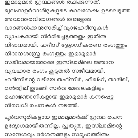
ഇമാമുമാർ ഗ്രന്ഥങ്ങൾ രചിക്കുന്നത്.
ഖുലഫാഉർറാശിദുകളുടെ കാലശേഷം ഉടലെടുത്ത
അവാന്തരവിഭാഗങ്ങൾ തങ്ങളുടെ
വാദങ്ങൾക്കനുസരിച്ച് വ്യാജഹദീസുകൾ
വ്യാപകമായി നിർമിച്ചെടുത്തതും ഇതിനു
നിദാനമായി. ഹദീസ് ക്രോഡീകരണ രംഗത്തും
നിദാനശാസ്ത്ര രംഗത്തും ഇമാമുമാർ
സജീവമായതോടെ ഇസ്‌ലാമിലെ ജ്ഞാന
വ്യവഹാര രംഗം കൂടുതൽ സജീവമായി.
ഹദീസിന്റെ വഴിയേ തഫ്‌സീർ, ഫിഖ്ഹ്, താരീഖ്,
മൻത്വിഖ് തുടങ്ങി സർവ മേഖലകളിലും
മഹാജ്ഞാനികളായ ഇമാമുമാർ കനപ്പെട്ട
നിരവധി രചനകൾ നടത്തി.
പൂർവസൂരികളായ ഇമാമുമാർക്ക് ഗ്രന്ഥ രചന
ഉദ്യോഗമായിരുന്നില്ല. പ്രത്യുത, ഇസ്‌ലാമിന്റെ
സന്ദേശവും ദർശനങ്ങളും സമൂഹത്തിനും