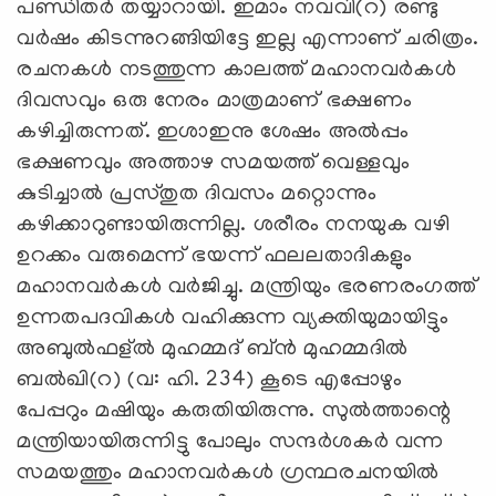
പണ്ഡിതര്‍ തയ്യാറായി. ഇമാം നവവി(റ) രണ്ടു
വർഷം കിടന്നുറങ്ങിയിട്ടേ ഇല്ല എന്നാണ് ചരിത്രം.
രചനകൾ നടത്തുന്ന കാലത്ത് മഹാനവർകൾ
ദിവസവും ഒരു നേരം മാത്രമാണ് ഭക്ഷണം
കഴിച്ചിരുന്നത്. ഇശാഇനു ശേഷം അൽപ്പം
ഭക്ഷണവും അത്താഴ സമയത്ത് വെള്ളവും
കുടിച്ചാൽ പ്രസ്തുത ദിവസം മറ്റൊന്നും
കഴിക്കാറുണ്ടായിരുന്നില്ല. ശരീരം നനയുക വഴി
ഉറക്കം വരുമെന്ന് ഭയന്ന് ഫലലതാദികളും
മഹാനവർകൾ വർജിച്ചു. മന്ത്രിയും ഭരണരംഗത്ത്
ഉന്നതപദവികൾ വഹിക്കുന്ന വ്യക്തിയുമായിട്ടും
അബുൽഫള്ൽ മുഹമ്മദ് ബ്ൻ മുഹമ്മദിൽ
ബൽഖി(റ) (വ: ഹി. 234) കൂടെ എപ്പോഴും
പേപ്പറും മഷിയും കരുതിയിരുന്നു. സുൽത്താന്റെ
മന്ത്രിയായിരുന്നിട്ടു പോലും സന്ദർശകർ വന്ന
സമയത്തും മഹാനവർകൾ ഗ്രന്ഥരചനയിൽ