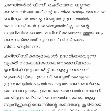
പണ്ഡിതരിൽ നിന്ന് ചെറിയൊരു ന്യൂനത
കാണാനിടയായതിന്റെ പേരിൽ മാത്രം അവരുടെ
ഹദീസുകൾ തന്റെ വിഖ്യാത ഗ്രന്ഥത്തിൽ
മഹാനവർകൾ ഉൾപ്പെടുത്തിയില്ല. തന്റെ
സ്വഹീഹിൽ ഓരോ ഹദീസ് രേഖപ്പെടുത്തുമ്പോഴും
റണ്ടു റക്അത്ത് സുന്നത്ത് നിസ്‌കാരം
നിർവഹിച്ചിരുന്നു.
ഹദീസ് സ്വീകാര്യമാകാൻ ഉദ്ധരിക്കപ്പെടുന്ന
വ്യക്തി സമകാലികനാകണമെന്ന് ഇമാം
മുസ്‌ലിം(റ)യും നേരിട്ട് കണ്ടുമുട്ടണമെന്ന്
ബുഖാരി(റ)യും ഉപാധി വെച്ചത് തങ്ങളുടെ
ഗ്രന്ഥങ്ങളിൽ പഴുതിനും ആരോപണങ്ങൾക്കും
ഒരു സാധ്യതയും ഉണ്ടാകരുതെന്നതിനാലാണ്.
ശാഫിഈ മദ്ഹബിലെ അതികായനും ആറു
സ്വഹീഹുകളിലൊന്നിന്റെ കർത്താവു കൂടിയായ