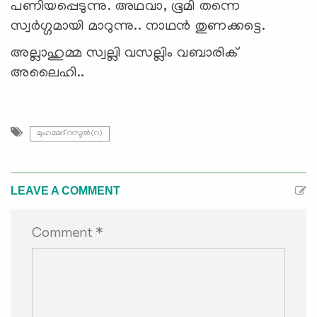
പണിയപ്പെടുന്നു. അഥവാ, ഭൂമി തന്നെ
സ്വര്‍ഗ്ഗമായി മാറുന്നു.. നാഥന്‍ തുണക്കട്ടെ.
അല്ലാഹുമ്മ സ്വല്ലി വസല്ലിം വബാരിക്
അലൈഹി..
മുഹമ്മദ് റസൂൽ(റ)
LEAVE A COMMENT
Comment *