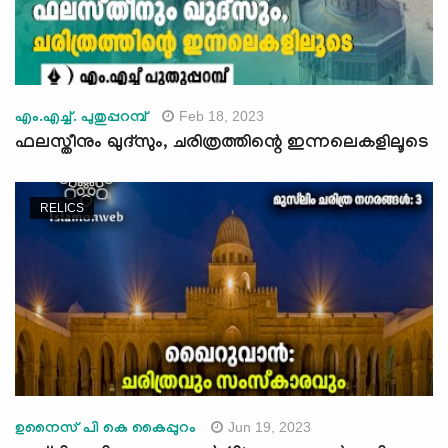
Feb 18, 2023
എം.എച്ച്. പുതുപ്പറമ്പ്
ഫലസ്തീനും ഖുദ്സും, ചരിത്രത്തിന്റെ ഇന്നലെകളിലൂടെ
RELICS
Jun 19, 2023
ഉനൈസ് പി കെ കൈപ്പുറം