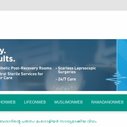
QHONWEB
LIFEONWEB
MUSLIMONWEB
RAMADANONWEB
ബഗ്ദാദിന്റെ പതനം: മംഗോളിയർ സാധ്യമാക്കിയ വിധം