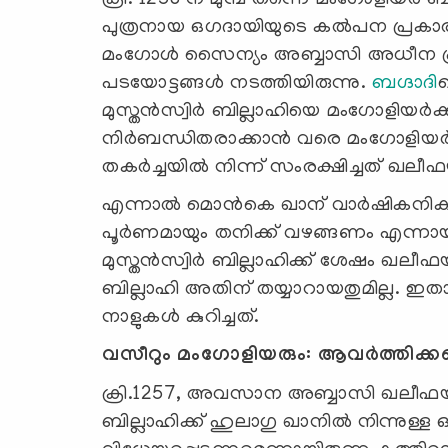
പുത്രനായ ഒഗദായിയുടെ കൽപന പ്രകാര
മംഗോൾ സൈന്യം അബ്ബാസി അധീന പ
പടയോട്ടങ്ങൾ നടത്തിയിരുന്നു.
ബഗ്ദാദി
മുസ്തൻസ്വിർ ബില്ലാഹിയെ മംഗോളിയർ
നിർബന്ധിതരാക്കാൻ വരെ മംഗോളിയർക്ക
തകർച്ചയിൽ നിന്ന് സംരക്ഷിച്ചത് ഖലീ
എന്നാൽ മൊൻകെ ഖാന് വാർഷികനികുതി ക
പൂർണമായും തനിക്ക് വഴങ്ങണം എന്നായി
മുസ്തൻസ്വിർ ബില്ലാഹിക്ക് ശേഷം ഖ
ബില്ലാഹി അതിന് തയ്യാറായതുമില്ല.
നാളുകൾ കുറിച്ചത്.
വസീറും മംഗോളിയരും: ആവർത്തിക്കപ്
ക്രി.1257, അവസാന അബ്ബാസി ഖലീഫയ
ബില്ലാഹിക്ക് ഹുലാഗു ഖാനിൽ നിന്നുള്ള