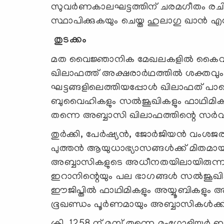
സുവർണകാലഘട്ടത്തിന് ചരമഗീതം രചി
സ്ഥാപിക്കുകയും ചെയ്ത ഹുലാഗു ഖാൻ 
തുടക്കം
മത വൈജ്ഞാനിക മേഖലകളിൽ കൈവരിച
ഖിലാഫത്ത് അക്ഷരാർഥത്തിൽ ശക്തവും
ഘട്ടങ്ങളിലെത്തിയപ്പോൾ ഖിലാഫത് പാടെ
ബുവൈഹികളും സൽജൂഖികളും ഫാഥിമികളു
തന്നെ അബ്ബാസി ഖിലാഫത്തിന്റെ സർവാധ
തുർക്കി, പേർഷ്യൻ, ജോർജിയൻ വംശ
പുത്തൻ ആയുധാഭ്യാസങ്ങൾക്ക് മിതമായ
അബ്ബാസികളുടെ അധീനതയിലായിരുന്ന പ
ഇറാനിന്റെയും പല ഭാഗങ്ങൾ സൽജൂഖികളും
ഈജിപ്തിൽ ഫാഥിമികളും അയ്യൂബികളും
ഭൂഖണ്ഡം പൂർണമായും അബ്ബാസികൾക്ക് ന
ക്രി. 1258 ന് മുമ്പ് തന്നെ മംഗോളിയർ ബഗ