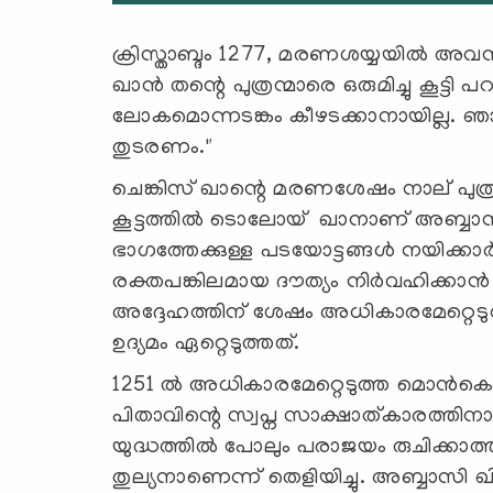
ക്രിസ്താബ്ദം 1277, മരണശയ്യയിൽ അവസാ
ഖാൻ തന്റെ പുത്രന്മാരെ ഒരുമിച്ചു കൂട്
ലോകമൊന്നടങ്കം കീഴടക്കാനായില്ല. ഞാൻ
തുടരണം."
ചെങ്കിസ് ഖാന്റെ മരണശേഷം നാല് പുത്രന
കൂട്ടത്തിൽ ടൊലോയ് ഖാനാണ് അബ്ബാസി
ഭാഗത്തേക്കുള്ള പടയോട്ടങ്ങൾ നയിക്കാർ
രക്തപങ്കിലമായ ദൗത്യം നിർവഹിക്കാൻ 
അദ്ദേഹത്തിന് ശേഷം അധികാരമേറ്റെട
ഉദ്യമം ഏറ്റെടുത്തത്.
1251 ൽ അധികാരമേറ്റെടുത്ത മൊൻകെ 
പിതാവിന്റെ സ്വപ്ന സാക്ഷാത്കാരത്ത
യുദ്ധത്തിൽ പോലും പരാജയം രുചിക
തുല്യനാണെന്ന് തെളിയിച്ചു. അബ്ബാസി ഖ