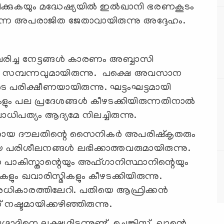
ക്കുകയും മദ്ധേഷ്യയിൽ ഇൽഖാനി ഭരണകൂടം
എന്ന അപരാജിത ജേതാവായിരുന്നു അദ്ദേഹം.
്ച നേട്ടങ്ങൾ കാരണം അബ്ബാസി
 സമ്പന്നവുമായിരുന്നു. പക്ഷെ അവസാന
 പരിക്ഷീണയായിരുന്നു. ഘട്ടംഘട്ടമായി
ം പല പ്രദേശങ്ങൾ കീഴടക്കിയിരുന്നതിനാൽ
ിപത്യം ആദ്യമേ നിലച്ചിരുന്നു.
ജരായ ദൗലതിന്റെ സൈനികർ അപരിഷ്കൃതരും
 പരിശീലനങ്ങൾ ലഭിക്കാത്തവരുമായിരുന്നു.
ാകിസ്താന്റെയും അഫ്ഗാനിസ്ഥാനിന്റെയും
 ഖവാരിസ്മികളും കീഴടക്കിയിരുന്നു.
 അധികാരത്തിലേറി. പതിയെ ആഫ്രിക്കൻ
ഷ്ടമായിക്കഴിഞ്ഞിരുന്നു.
്ദാദിനെ ലക്ഷ്യമിടുന്നുണ്ട്. ചെങ്കിസ് ഖാന്റെ