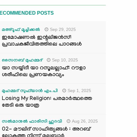
ECOMMENDED POSTS
Sep 29, 2025
മഅ്റൂഫ് മൂച്ചിക്കല്‍
ഇമോഷണൽ ഇന്റലിജൻസ്:
പ്രവാചകജീവിതത്തിലെ പാഠങ്ങൾ
Sep 10, 2025
സൈനബ് മുഹമ്മദ്
യാ സയ്യിദീ യാ റസൂലല്ലാഹ്: റൗളാ
ശരീഫിലെ പ്രണയകാവ്യം
Sep 1, 2025
മുഹമ്മദ് സുഫ്‌യാൻ എം.പി
Losing My Religion: പരമാർത്ഥത്തെ
തേടി ഒരു യാത്ര
Aug 26, 2025
സൽമാനുൽ ഫാരിസി ഹുദവി
02- മൗലിദ് സാഹിത്യങ്ങൾ : അറബ്
ലോകത്തു നിന്ന് മലബാർ