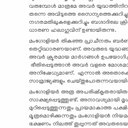
വരുമ്പോൾ മാത്രമേ അവർ യുദ്ധത്തിനിറങ്ങിയ
തന്നെ അവിടുത്തെ സൈന്യത്തെക്കുറിച്ചും
നഗരമതിലുകളെക്കുറിച്ചും ബഗ്ദാദിലെ ക
ധാരണ ഹലാഗുവിന് ഉണ്ടായിരുന്നു.
മംഗോളിയർ തികഞ്ഞ പ്രാചീനരും ബർബ
തെറ്റിദ്ധാരണയാണ്. അവരുടെ യുദ്ധങ്
അവർ ക്രൂരമായ മാർഗങ്ങൾ ഉപയോഗിച്ചിര
ഭീതിപ്പെടുത്താൻ അവർ വളരെ മോശമായ പല
അനിഷേധ്യമാണ്. എന്നാൽ അതൊക്കെയു
സാമ്രാജ്യങ്ങളും ചെയ്തുപോരുന്നവയായിര
മംഗോളിയർ അത്ര അപരിഷ്കൃതരായിരുന്
സാക്ഷ്യപ്പെടുത്തുണ്ട്. അനാവശ്യമായി മൃ
മുറിപ്പെടുത്തുന്നതും പ്രായമാകാത്ത പക്
മൂത്രമൊഴിക്കുന്നതും മംഗോളിയൻ നിയമപ
ഭക്ഷണം നിലത്ത് തുപ്പുന്നത് അവരുടെയടുത