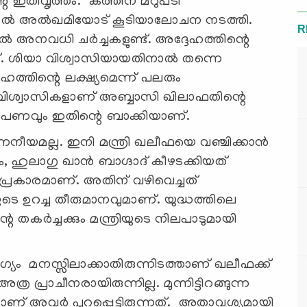
െ ഇതിവൃത്തം. കത്തിന് മറുപടി
ഇബ്നുൽ അൽഖമിയോട് കൂടിയാലോചന നടത്തി.
R
്തിൽ അനവധി ചർച്ചകളുണ്ട്. അദ്ദേഹത്തിന്റെ
ുണ്ട്. ശിയാ വിശ്വാസിയായതിനാൽ തന്നെ
്തിന്റെ ലക്ഷ്യമെന്ന് പലരും
ിയാ വിശ്വാസികളാണ് അബ്ബാസി ഖിലാഫതിന്റെ
ആരോപണവും ഇതിന്റെ ബാക്കിയാണ്.
്ല. ഇനി മന്ത്രി ഖലീഫയെ വഞ്ചിക്കാൻ
ലും, ഹുലാഗു ഖാൻ ബാഗ്ദാദ് കീഴടക്കിയത്
്രകാരമാണ്. അതിന് വഴിവെച്ചത്
െ ഉറച്ച തീരുമാനവുമാണ്. യുദ്ധത്തിലെ
്റെ തകർച്ചക്കും മന്ത്രിയുടെ നിലപാടുമായി
.
യം മനസ്സിലാക്കാതിരുന്നിടത്താണ് ഖലീഫക്ക്
 പ്രാചീനരായിരുന്നില്ല. മുന്നിട്ടിറങ്ങുന്ന
യാണ് അവർ പുറപ്പെട്ടിരുന്നത്. അതാവശ്യമായി