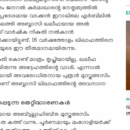
ം ജനറൽ കുർമാഖാന്റെ നേതൃത്വത്തിൽ
E
്രദേശമായ വടക്കൻ ഇറാഖിലെ എർബിലിൽ
ലെത്തി അബ്ബാസി ഖലീഫയായ അൽ
ക്ക് വാർഷിക നികുതി നൽകാൻ
ായിട്ടുണ്ട്. 16 വർഷത്തോളം ഖിലാഫത്തിനെ
ഫയുടെ ഈ തീരുമാനമായിരുന്നു.
ൊണ്ട് മാത്രം തൃപ്തിയായില്ല. ഖലീഫ
രുന്നു അദ്ദേഹത്തിന്റെ വാശി. എന്നാൽ
ലീഫയായി അവരോധിതനായ പുത്രൻ മുസ്തഅസിം
 ഇതാണ് അബ്ബാസി ഖിലാഫത്തിന്റെ അവസാന
W
പെടുന്ന തെറ്റിദ്ധാരണകൾ
വ
സ
ായ അബ്ദുല്ലാഹിബ്നു മുസ്തഅസിം
 ഒരു കത്ത് വന്നു. പൂർണമായും മംഗോളിയർക്ക്