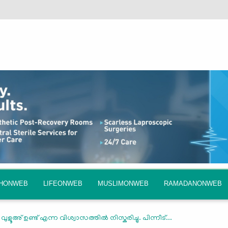
QHONWEB
LIFEONWEB
MUSLIMONWEB
RAMADANONWEB
വുളൂഅ് ഉണ്ട് എന്ന വിശ്വാസത്തിൽ നിസ്കരിച്ചു. പിന്നീട്...