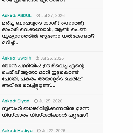
അഭിപ്രായങ്ങൾ എന്താണ്?
Jul 27, 2026
Asked: ABDUL
മരിച്ച ബാപ്പയുടെ കാശ് ( സൊത്ത്)
ഓഹരി വെക്കുമ്പോൾ, ആണ്‍ പെണ്‍
വ്യത്യാസത്തില്‍ ആണോ നല്‍കേണ്ടത്?
മറിച്ച്...
Jul 25, 2026
Asked: Swalih
ഞാൻ പള്ളിയിൽ ഊരിവെച്ച എന്റെ
ചെരിപ്പ് ആരോ മാറി ഇട്ടുകൊണ്ട്
പോയി, പകരം അയാളുടെ ചെരിപ്പ്
അവിടെ വെച്ചിട്ടുമുണ്ട്....
Jul 25, 2026
Asked: Siyad
സുബഹി ബാങ്ക് വിളിക്കുന്നതിനു മുന്നേ
നിസ്കാരം നിസ്കരിക്കാൻ പറ്റുമോ?
Jul 22, 2026
Asked: Hadiya