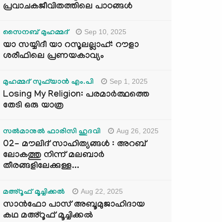
പ്രവാചകജീവിതത്തിലെ പാഠങ്ങൾ
Sep 10, 2025
സൈനബ് മുഹമ്മദ്
യാ സയ്യിദീ യാ റസൂലല്ലാഹ്: റൗളാ
ശരീഫിലെ പ്രണയകാവ്യം
Sep 1, 2025
മുഹമ്മദ് സുഫ്‌യാൻ എം.പി
Losing My Religion: പരമാർത്ഥത്തെ
തേടി ഒരു യാത്ര
Aug 26, 2025
സൽമാനുൽ ഫാരിസി ഹുദവി
02- മൗലിദ് സാഹിത്യങ്ങൾ : അറബ്
ലോകത്തു നിന്ന് മലബാർ
തീരങ്ങളിലേക്കുള്ള...
Aug 22, 2025
മഅ്റൂഫ് മൂച്ചിക്കല്‍
സാൻഫോ പാസ് അബൂമുജാഹിദായ
കഥ മഅ്റൂഫ് മൂച്ചിക്കല്‍