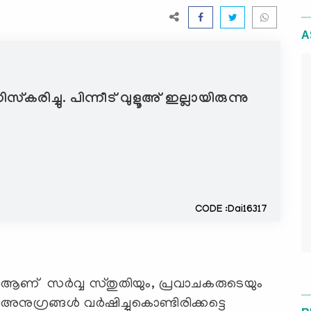
A
്കരിച്ചു. പിന്നീട് വുളൂഅ് ഇല്ലായിരുന്നു
CODE :Dai16317
 ആണ് സര്‍വ്വ സ്തുതിയും, പ്രവാചകരുടെയും
നുഗ്രങ്ങള്‍ വര്‍ഷിച്ചുകൊണ്ടിരിക്കട്ടെ