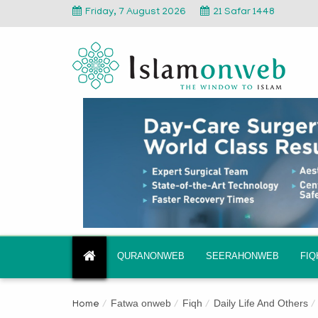
Friday, 7 August 2026
21 Safar 1448
QURANONWEB
SEERAHONWEB
FI
Fatwa onweb
Fiqh
Daily Life And Others
Home