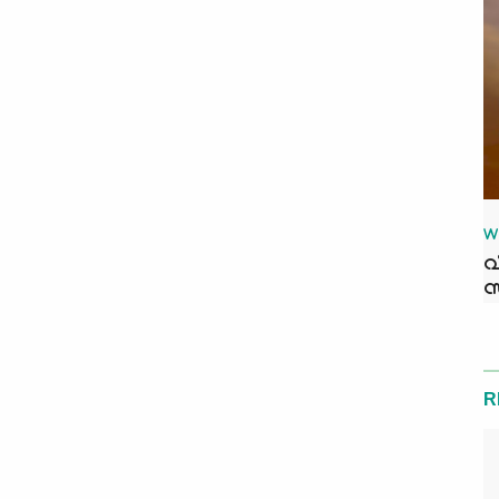
W
വ
സ
R