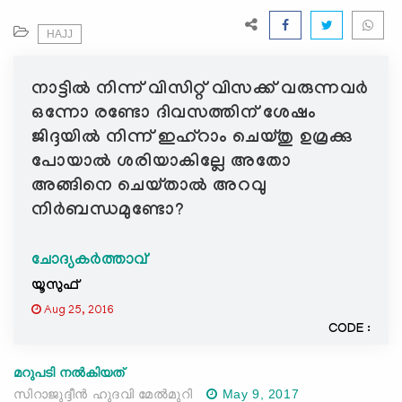
e
N
HAJJ
a
v
നാട്ടില്‍ നിന്ന് വിസിറ്റ് വിസക്ക് വരുന്നവര്‍
i
ഒന്നോ രണ്ടോ ദിവസത്തിന് ശേഷം
g
ജിദ്ദയില്‍ നിന്ന് ഇഹ്റാം ചെയ്തു ഉമ്രക്കു
a
പോയാല്‍ ശരിയാകില്ലേ അതോ
t
അങ്ങിനെ ചെയ്താല്‍ അറവു
i
o
നിര്‍ബന്ധമുണ്ടോ?
n
ചോദ്യകർത്താവ്
യൂസുഫ്
Aug 25, 2016
CODE :
മറുപടി നൽകിയത്
സിറാജുദ്ദീന്‍ ഹുദവി മേല്‍മുറി
May 9, 2017