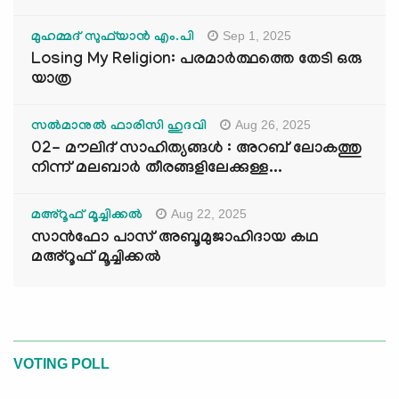
Sep 1, 2025
മുഹമ്മദ് സുഫ്‌യാൻ എം.പി
Losing My Religion: പരമാർത്ഥത്തെ തേടി ഒരു
യാത്ര
Aug 26, 2025
സൽമാനുൽ ഫാരിസി ഹുദവി
02- മൗലിദ് സാഹിത്യങ്ങൾ : അറബ് ലോകത്തു
നിന്ന് മലബാർ തീരങ്ങളിലേക്കുള്ള...
Aug 22, 2025
മഅ്റൂഫ് മൂച്ചിക്കല്‍
സാൻഫോ പാസ് അബൂമുജാഹിദായ കഥ
മഅ്റൂഫ് മൂച്ചിക്കല്‍
VOTING POLL