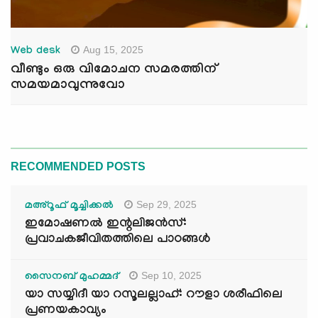
Aug 15, 2025
Web desk
വീണ്ടും ഒരു വിമോചന സമരത്തിന്
സമയമാവുന്നുവോ
RECOMMENDED POSTS
Sep 29, 2025
മഅ്റൂഫ് മൂച്ചിക്കല്‍
ഇമോഷണൽ ഇന്റലിജൻസ്:
പ്രവാചകജീവിതത്തിലെ പാഠങ്ങൾ
Sep 10, 2025
സൈനബ് മുഹമ്മദ്
യാ സയ്യിദീ യാ റസൂലല്ലാഹ്: റൗളാ ശരീഫിലെ
പ്രണയകാവ്യം