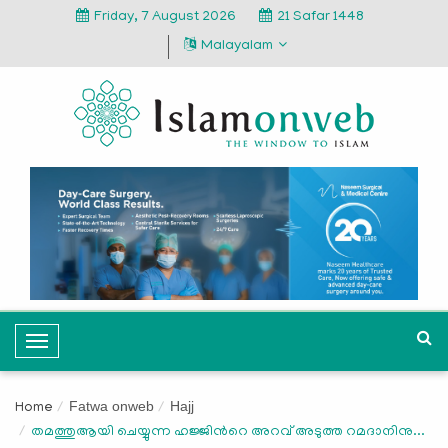
Friday, 7 August 2026
21 Safar 1448
Malayalam
T
o
g
Fatwa onweb
Hajj
Home
g
തമത്തുആയി ചെയ്യുന്ന ഹജ്ജിന്‍റെ അറവ് അടുത്ത റമദാനിനു...
l