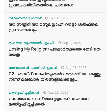
ഇമോഷണൽ ഇന്റലിജൻസ്:
പ്രവാചകജീവിതത്തിലെ പാഠങ്ങൾ
Sep 10, 2025
സൈനബ് മുഹമ്മദ്
യാ സയ്യിദീ യാ റസൂലല്ലാഹ്: റൗളാ ശരീഫിലെ
പ്രണയകാവ്യം
Sep 1, 2025
മുഹമ്മദ് സുഫ്‌യാൻ എം.പി
Losing My Religion: പരമാർത്ഥത്തെ തേടി ഒരു
യാത്ര
Aug 26, 2025
സൽമാനുൽ ഫാരിസി ഹുദവി
02- മൗലിദ് സാഹിത്യങ്ങൾ : അറബ് ലോകത്തു
നിന്ന് മലബാർ തീരങ്ങളിലേക്കുള്ള...
Aug 22, 2025
മഅ്റൂഫ് മൂച്ചിക്കല്‍
സാൻഫോ പാസ് അബൂമുജാഹിദായ കഥ
മഅ്റൂഫ് മൂച്ചിക്കല്‍