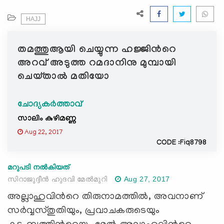
e
N
HAJJ
a
v
തമത്തുആയി ചെയ്യുന്ന ഹജ്ജിന്‍റെ
i
അറവ് അടുത്ത റമദാനിനു മുമ്പായി
g
ചെയ്താല്‍ മതിയോ
a
t
i
ചോദ്യകർത്താവ്
o
സാലിം കുഴിമണ്ണ
n
Aug 22, 2017
CODE :Fiq8798
മറുപടി നൽകിയത്
സിറാജുദ്ദീന്‍ ഹുദവി മേല്‍മുറി
Aug 27, 2017
അല്ലാഹുവിന്‍റെ തിരുനാമത്തില്‍, അവനാണ്
സര്‍വ്വസ്തുതിയും, പ്രവാചകരുടെയും