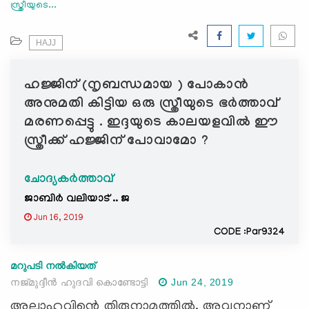
സ്ത്രീയുടെ...
e
N
a
HAJJ
v
i
ഹജ്ജിന് (നൃബന്ധമായ ) പോകാൻ
g
അനുമതി കിട്ടിയ ഒരു സ്ത്രീയുടെ ഭർത്താവ്
a
മരണപ്പെട്ടു . ഇദ്ദയുടെ കാലയളവിൽ ഈ
t
സ്ത്രീക്ക് ഹജ്ജിന് പോവാമോ ?
i
o
n
ചോദ്യകർത്താവ്
ജാബിർ വലിയാട് .. ജ
Jun 16, 2019
CODE :Par9324
മറുപടി നൽകിയത്
നജ്മുദ്ദീന്‍ ഹുദവി കൊണ്ടോട്ടി
Jun 24, 2019
അല്ലാഹുവിന്റെ തിരുനാമത്തില്‍, അവനാണ്