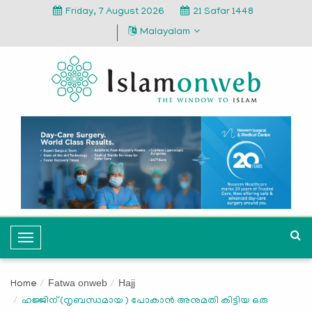
Friday, 7 August 2026
21 Safar 1448
Malayalam
T
o
g
Fatwa onweb
Hajj
Home
g
ഹജ്ജിന് (നൃബന്ധമായ ) പോകാൻ അനുമതി കിട്ടിയ ഒരു
l