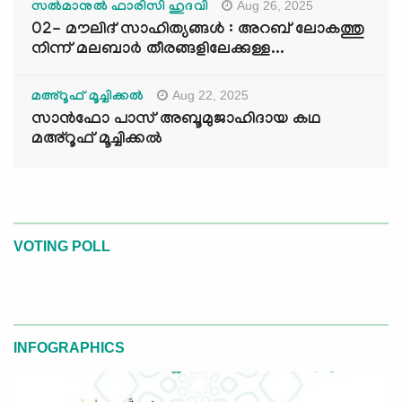
Aug 26, 2025
സൽമാനുൽ ഫാരിസി ഹുദവി
02- മൗലിദ് സാഹിത്യങ്ങൾ : അറബ് ലോകത്തു
നിന്ന് മലബാർ തീരങ്ങളിലേക്കുള്ള...
Aug 22, 2025
മഅ്റൂഫ് മൂച്ചിക്കല്‍
സാൻഫോ പാസ് അബൂമുജാഹിദായ കഥ
മഅ്റൂഫ് മൂച്ചിക്കല്‍
VOTING POLL
INFOGRAPHICS