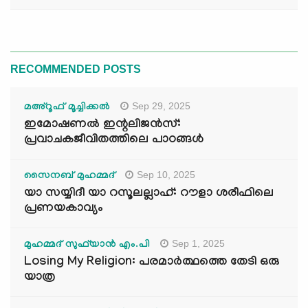
RECOMMENDED POSTS
Sep 29, 2025
മഅ്റൂഫ് മൂച്ചിക്കല്‍
ഇമോഷണൽ ഇന്റലിജൻസ്:
പ്രവാചകജീവിതത്തിലെ പാഠങ്ങൾ
Sep 10, 2025
സൈനബ് മുഹമ്മദ്
യാ സയ്യിദീ യാ റസൂലല്ലാഹ്: റൗളാ ശരീഫിലെ
പ്രണയകാവ്യം
Sep 1, 2025
മുഹമ്മദ് സുഫ്‌യാൻ എം.പി
Losing My Religion: പരമാർത്ഥത്തെ തേടി ഒരു
യാത്ര