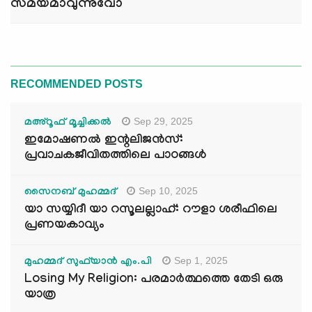
സമയമാവുന്നുവോ
RECOMMENDED POSTS
Sep 29, 2025
മഅ്റൂഫ് മൂച്ചിക്കല്‍
ഇമോഷണൽ ഇന്റലിജൻസ്:
പ്രവാചകജീവിതത്തിലെ പാഠങ്ങൾ
Sep 10, 2025
സൈനബ് മുഹമ്മദ്
യാ സയ്യിദീ യാ റസൂലല്ലാഹ്: റൗളാ ശരീഫിലെ
പ്രണയകാവ്യം
Sep 1, 2025
മുഹമ്മദ് സുഫ്‌യാൻ എം.പി
Losing My Religion: പരമാർത്ഥത്തെ തേടി ഒരു
യാത്ര