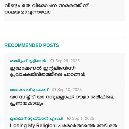
വീണ്ടും ഒരു വിമോചന സമരത്തിന്
സമയമാവുന്നുവോ
RECOMMENDED POSTS
Sep 29, 2025
മഅ്റൂഫ് മൂച്ചിക്കല്‍
ഇമോഷണൽ ഇന്റലിജൻസ്:
പ്രവാചകജീവിതത്തിലെ പാഠങ്ങൾ
Sep 10, 2025
സൈനബ് മുഹമ്മദ്
യാ സയ്യിദീ യാ റസൂലല്ലാഹ്: റൗളാ ശരീഫിലെ
പ്രണയകാവ്യം
Sep 1, 2025
മുഹമ്മദ് സുഫ്‌യാൻ എം.പി
Losing My Religion: പരമാർത്ഥത്തെ തേടി ഒരു