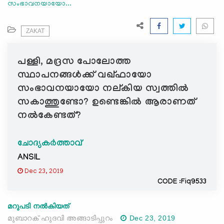
സംഭാവനയായോ...
e
N
a
ZAKAT
v
i
പള്ളി, മദ്രസ പോലോത്ത
g
സ്ഥാപനങ്ങള്‍ക്ക് വഖ്ഫായോ
a
സംഭാവനയായോ നല്കിയ സ്വത്തില്‍
t
സകാത്തുണ്ടോ? ഉണ്ടെങ്കില്‍ ആരാണത്
i
നല്‍കേണ്ടത്?
o
n
ചോദ്യകർത്താവ്
ANSIL
Dec 23, 2019
CODE :Fiq9533
മറുപടി നൽകിയത്
മുബാറക് ഹുദവി അങ്ങാടിപ്പുറം
Dec 23, 2019