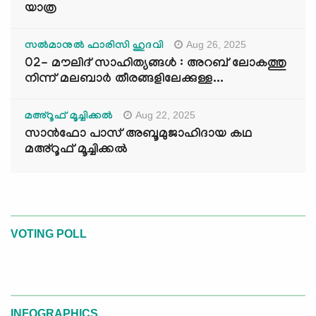
യാത്ര
Aug 26, 2025
സൽമാനുൽ ഫാരിസി ഹുദവി
02- മൗലിദ് സാഹിത്യങ്ങൾ : അറബ് ലോകത്തു
നിന്ന് മലബാർ തീരങ്ങളിലേക്കുള്ള...
Aug 22, 2025
മഅ്റൂഫ് മൂച്ചിക്കല്‍
സാൻഫോ പാസ് അബൂമുജാഹിദായ കഥ
മഅ്റൂഫ് മൂച്ചിക്കല്‍
VOTING POLL
INFOGRAPHICS