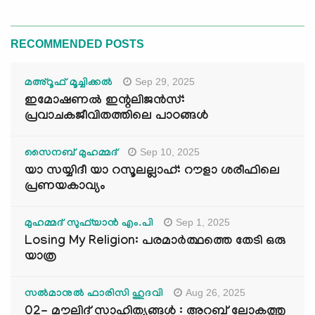
RECOMMENDED POSTS
Sep 29, 2025
മഅ്റൂഫ് മൂച്ചിക്കല്‍
ഇമോഷണൽ ഇന്റലിജൻസ്:
പ്രവാചകജീവിതത്തിലെ പാഠങ്ങൾ
Sep 10, 2025
സൈനബ് മുഹമ്മദ്
യാ സയ്യിദീ യാ റസൂലല്ലാഹ്: റൗളാ ശരീഫിലെ
പ്രണയകാവ്യം
Sep 1, 2025
മുഹമ്മദ് സുഫ്‌യാൻ എം.പി
Losing My Religion: പരമാർത്ഥത്തെ തേടി ഒരു
യാത്ര
Aug 26, 2025
സൽമാനുൽ ഫാരിസി ഹുദവി
02- മൗലിദ് സാഹിത്യങ്ങൾ : അറബ് ലോകത്തു