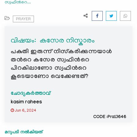
സ്വഫിന്‍റെ...
e
N
a
PRAYER
v
i
വിഷയം: ‍ കസേര നിസ്കാരം
g
a
പകുതി ഇരുന്ന് നിസ്കരിക്കുന്നയാൾ
t
തന്‍റെ കസേര സ്വഫിന്‍റെ
i
പിറകിലാണോ സ്വഫിന്‍റെ
o
കൂടെയാണോ വെക്കേണ്ടത്?
n
ചോദ്യകർത്താവ്
kasim rahees
Jun 6, 2024
CODE :Pra13646
മറുപടി നൽകിയത്