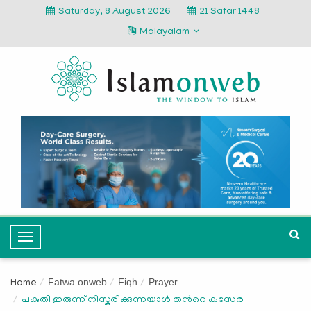
Saturday, 8 August 2026
21 Safar 1448
Malayalam
T
o
g
Fatwa onweb
Fiqh
Prayer
Home
g
പകുതി ഇരുന്ന് നിസ്കരിക്കുന്നയാൾ തന്‍റെ കസേര
l