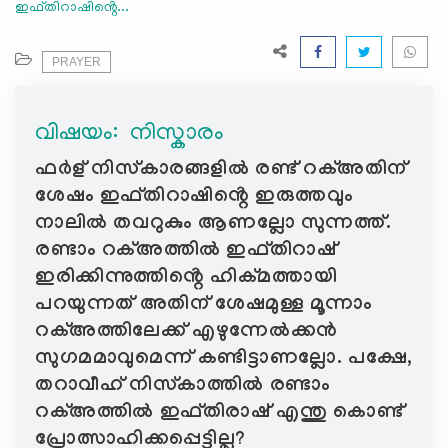
ഇഫ്തിറാഷിൻ്റെ...
e
N
a
PRAYER
v
i
വിഷയം: ‍ നിസ്കാരം
g
a
ഫർള് നിസ്കാരങ്ങളിൽ രണ്ട് റക്അതിന്
t
ശേഷം ഇഫ്തിറാഷിൻ്റെ ഇരുത്തവും
i
നാലിൽ തവറുകും ആണല്ലോ സുന്നത്ത്.
o
രണ്ടാം റക്അത്തിൽ ഇഫ്തിറാഷ്
n
ഇരിക്കിന്നുത്തിൻ്റെ ഹിക്മത്തായി
പറയുന്നത് അതിന് ശേഷമുള്ള മൂന്നാം
റക്അത്തിലേക്ക് എഴുന്നേൽക്കൻ
സുഗമമാവുമെന്ന് കണ്ടിട്ടാണല്ലോ. പക്ഷേ,
തറാവീഹ് നിസ്കാത്തിൽ രണ്ടാം
റക്അത്തിൽ ഇഫ്തിരാഷ് എന്തു കൊണ്ട്
പ്രോത്സാഹിക്കപ്പെട്ടില്ല?