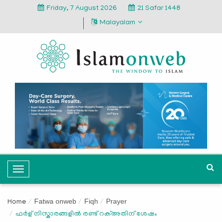
Friday, 7 August 2026
21 Safar 1448
Malayalam
T
o
g
Fatwa onweb
Fiqh
Prayer
Home
g
ഫർള് നിസ്കാരങ്ങളിൽ രണ്ട് റക്അതിന് ശേഷം
l