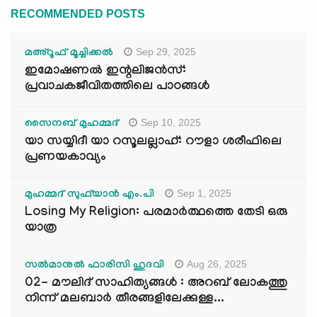
RECOMMENDED POSTS
Sep 29, 2025
മഅ്റൂഫ് മൂച്ചിക്കല്‍
ഇമോഷണൽ ഇന്റലിജൻസ്:
പ്രവാചകജീവിതത്തിലെ പാഠങ്ങൾ
Sep 10, 2025
സൈനബ് മുഹമ്മദ്
യാ സയ്യിദീ യാ റസൂലല്ലാഹ്: റൗളാ ശരീഫിലെ
പ്രണയകാവ്യം
Sep 1, 2025
മുഹമ്മദ് സുഫ്‌യാൻ എം.പി
Losing My Religion: പരമാർത്ഥത്തെ തേടി ഒരു
യാത്ര
Aug 26, 2025
സൽമാനുൽ ഫാരിസി ഹുദവി
02- മൗലിദ് സാഹിത്യങ്ങൾ : അറബ് ലോകത്തു
നിന്ന് മലബാർ തീരങ്ങളിലേക്കുള്ള...