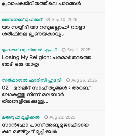
പ്രവാചകജീവിതത്തിലെ പാഠങ്ങൾ
Sep 10, 2025
സൈനബ് മുഹമ്മദ്
യാ സയ്യിദീ യാ റസൂലല്ലാഹ്: റൗളാ
ശരീഫിലെ പ്രണയകാവ്യം
Sep 1, 2025
മുഹമ്മദ് സുഫ്‌യാൻ എം.പി
Losing My Religion: പരമാർത്ഥത്തെ
തേടി ഒരു യാത്ര
Aug 26, 2025
സൽമാനുൽ ഫാരിസി ഹുദവി
02- മൗലിദ് സാഹിത്യങ്ങൾ : അറബ്
ലോകത്തു നിന്ന് മലബാർ
തീരങ്ങളിലേക്കുള്ള...
Aug 22, 2025
മഅ്റൂഫ് മൂച്ചിക്കല്‍
സാൻഫോ പാസ് അബൂമുജാഹിദായ
കഥ മഅ്റൂഫ് മൂച്ചിക്കല്‍