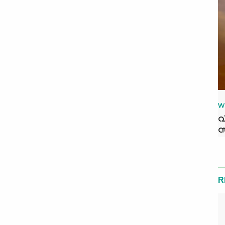
W
വ
സ
R