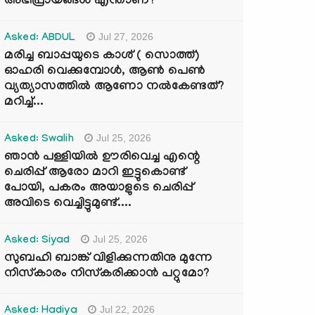
അഭിപ്രായങ്ങൾ എന്താണ്?
Jul 27, 2026
Asked: ABDUL
മരിച്ച ബാപ്പയുടെ കാശ് ( സൊത്ത്)
ഓഹരി വെക്കുമ്പോൾ, ആണ്‍ പെണ്‍
വ്യത്യാസത്തില്‍ ആണോ നല്‍കേണ്ടത്?
മറിച്ച്...
Jul 25, 2026
Asked: Swalih
ഞാൻ പള്ളിയിൽ ഊരിവെച്ച എന്റെ
ചെരിപ്പ് ആരോ മാറി ഇട്ടുകൊണ്ട്
പോയി, പകരം അയാളുടെ ചെരിപ്പ്
അവിടെ വെച്ചിട്ടുമുണ്ട്....
Jul 25, 2026
Asked: Siyad
സുബഹി ബാങ്ക് വിളിക്കുന്നതിനു മുന്നേ
നിസ്കാരം നിസ്കരിക്കാൻ പറ്റുമോ?
Jul 22, 2026
Asked: Hadiya