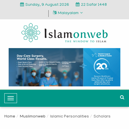
Sunday, 9 August 2026
22 Safar 1448
Malayalam
T
o
g
Home
Muslimonweb
Islamic Personalities
Scholars
g
l