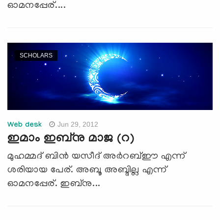
ഓമനപ്പേര്....
SCHOLARS
Jun 29, 2012
Web desk
ഇമാം ഇബ്‌നു മാജ (റ)
മുഹമ്മദ് ബിന്‍ യസീദ് അര്‍റബ്ഈ എന്ന്
ശരിയായ പേര്. അബൂ അബ്ദില്ല എന്ന്
ഓമനപ്പേര്. ഇബ്‌നു...