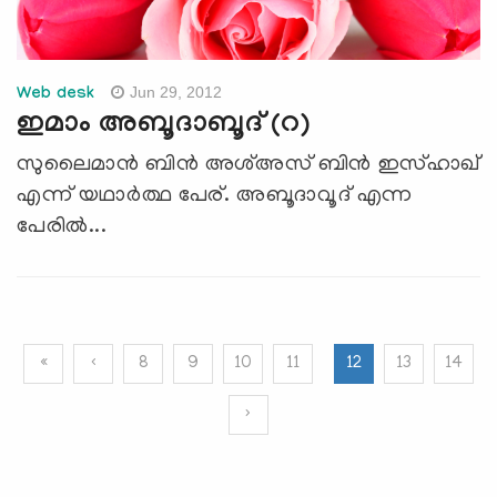
Jun 29, 2012
Web desk
ഇമാം അബൂദാബൂദ് (റ)
സുലൈമാന്‍ ബിന്‍ അശ്അസ് ബിന്‍ ഇസ്ഹാഖ്
എന്ന് യഥാര്‍ത്ഥ പേര്. അബൂദാവൂദ് എന്ന
പേരില്‍...
«
‹
8
9
10
11
12
13
14
›