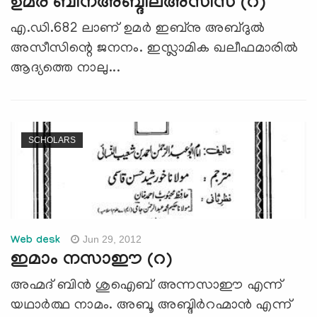
ഉമര് ബിന്അബ്ദില്അസീസ് (റ)
എ.ഡി.682 ലാണ്‌ ഉമർ ഇബ്നു അബ്ദുൽ
അസീസിന്റെ ജനനം. ഇസ്ലാമിക ഖലീഫമാരിൽ
ആദ്യത്തെ നാലു...
SCHOLARS
Jun 29, 2012
Web desk
ഇമാം നസാഈ (റ)
അഹ്മദ് ബിന്‍ ശുഐബ് അന്നസാഈ എന്ന്
യഥാര്‍ത്ഥ നാമം. അബൂ അബ്ദിര്‍റഹ്മാന്‍ എന്ന്