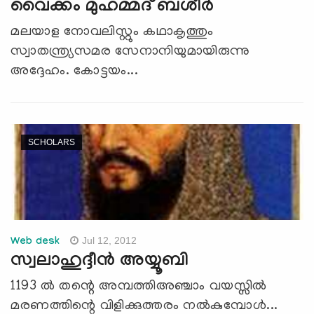
വൈക്കം മുഹമ്മദ് ബശീര്‍
മലയാള നോവലിസ്റ്റും കഥാകൃത്തും
സ്വാതന്ത്ര്യസമര സേനാനിയുമായിരുന്നു
അദ്ദേഹം. കോട്ടയം...
SCHOLARS
Jul 12, 2012
Web desk
സ്വലാഹുദ്ദീന്‍ അയ്യൂബി
1193 ല്‍ തന്റെ അമ്പത്തിഅഞ്ചാം വയസ്സില്‍
മരണത്തിന്റെ വിളിക്കുത്തരം നല്‍കുമ്പോള്‍...