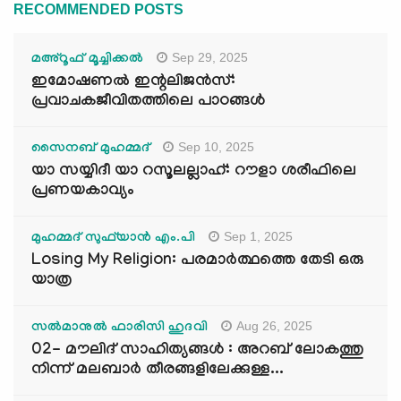
RECOMMENDED POSTS
Sep 29, 2025
മഅ്റൂഫ് മൂച്ചിക്കല്‍
ഇമോഷണൽ ഇന്റലിജൻസ്:
പ്രവാചകജീവിതത്തിലെ പാഠങ്ങൾ
Sep 10, 2025
സൈനബ് മുഹമ്മദ്
യാ സയ്യിദീ യാ റസൂലല്ലാഹ്: റൗളാ ശരീഫിലെ
പ്രണയകാവ്യം
Sep 1, 2025
മുഹമ്മദ് സുഫ്‌യാൻ എം.പി
Losing My Religion: പരമാർത്ഥത്തെ തേടി ഒരു
യാത്ര
Aug 26, 2025
സൽമാനുൽ ഫാരിസി ഹുദവി
02- മൗലിദ് സാഹിത്യങ്ങൾ : അറബ് ലോകത്തു
നിന്ന് മലബാർ തീരങ്ങളിലേക്കുള്ള...