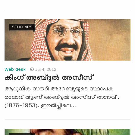
SCHOLARS
Jul 4, 2012
Web desk
കിംഗ് അബ്ദുൽ അസീസ്
ആധുനിക സൗദി അറേബ്യയുടെ സ്ഥാപക
രാജാവ് ആണ് അബ്ദുൽ അസീസ് രാജാവ് .
(1876-1953). ഈജിപ്തിലെ...