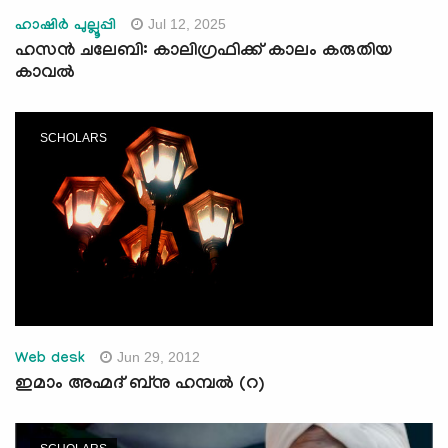
Jul 12, 2025
ഹാഷിർ പുല്ലൂപ്പി
ഹസൻ ചലേബി: കാലിഗ്രഫിക്ക് കാലം കരുതിയ
കാവല്‍
SCHOLARS
Jun 29, 2012
Web desk
ഇമാം അഹ്മദ് ബ്‌നു ഹമ്പല്‍ (റ)