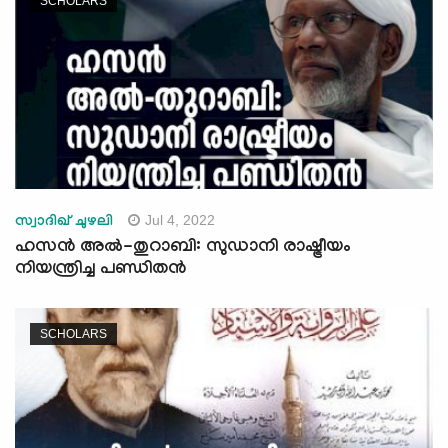
SCHOLARS
Jul 4, 2022
സ്വാദിഖ് ചുഴലി
ഹസൻ അൽ-തുറാബി: സുഡാനി രാഷ്ട്രീയം
നിയന്ത്രിച്ച പണ്ഡിതന്‍
SCHOLARS