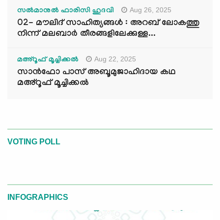
Aug 26, 2025
സൽമാനുൽ ഫാരിസി ഹുദവി
02- മൗലിദ് സാഹിത്യങ്ങൾ : അറബ് ലോകത്തു
നിന്ന് മലബാർ തീരങ്ങളിലേക്കുള്ള...
Aug 22, 2025
മഅ്റൂഫ് മൂച്ചിക്കല്‍
സാൻഫോ പാസ് അബൂമുജാഹിദായ കഥ
മഅ്റൂഫ് മൂച്ചിക്കല്‍
VOTING POLL
INFOGRAPHICS