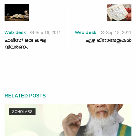
Sep 16, 2011
Sep 18, 2011
Web desk
Web desk
ഹദീസ്: ഒരു ലഘു
ഏഴു ഖിറാഅതുകള്‍
വിവരണം
RELATED POSTS
SCHOLARS