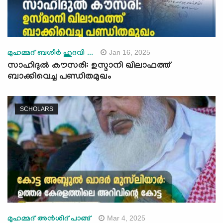
Jan 16, 2025
മുഹമ്മദ് ബശീർ ഹുദവി ...
സാഹിദുൽ കൗസരി: ഉസ്മാനി ഖിലാഫത്ത്
ബാക്കിവെച്ച പണ്ഡിതമുഖം
SCHOLARS
Mar 4, 2025
മുഹമ്മദ് അന്‍ശിദ് പാങ്ങ്