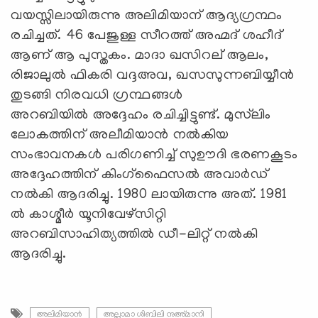
വയസ്സിലായിരുന്നു അലിമിയാന് ‍ആദ്യഗ്രന്ഥം
രചിച്ചത്. 46 പേജുള്ള സീറത്ത് അഹ്മദ് ശഹീദ്
ആണ് ആ പുസ്തകം. മാദാ ഖസിറല് ‍ആലം,
രിജാലുല്‍ ഫികരി വദ്ദഅവ, ഖസസുന്നബിയ്യീന്‍
തുടങ്ങി നിരവധി ഗ്രന്ഥങ്ങള്‍
അറബിയില്‍ അദ്ദേഹം രചിച്ചിട്ടുണ്ട്. മുസ്‌ലിം
ലോകത്തിന് അലീമിയാന്‍ നല്‍കിയ
സംഭാവനകള്‍ പരിഗണിച്ച് സുഊദി ഭരണകൂടം
അദ്ദേഹത്തിന് കിംഗ്ഫൈസല്‍ അവാര്‍ഡ്
നല്‍കി ആദരിച്ചു. 1980 ലായിരുന്നു അത്. 1981
ല്‍ കാശ്മീര്‍ യൂനിവേഴ്സിറ്റി
അറബിസാഹിത്യത്തില്‍ ഡീ-ലിറ്റ് നല്‍കി
ആദരിച്ചു.
അലിമിയാന്‍
അല്ലാമാ ശിബിലി നുഅ്മാനി