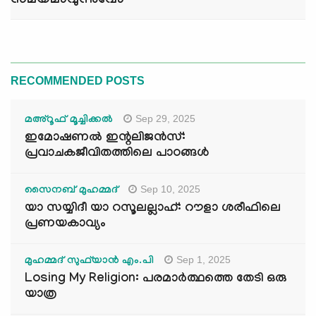
സമയമാവുന്നുവോ
RECOMMENDED POSTS
Sep 29, 2025
മഅ്റൂഫ് മൂച്ചിക്കല്‍
ഇമോഷണൽ ഇന്റലിജൻസ്:
പ്രവാചകജീവിതത്തിലെ പാഠങ്ങൾ
Sep 10, 2025
സൈനബ് മുഹമ്മദ്
യാ സയ്യിദീ യാ റസൂലല്ലാഹ്: റൗളാ ശരീഫിലെ
പ്രണയകാവ്യം
Sep 1, 2025
മുഹമ്മദ് സുഫ്‌യാൻ എം.പി
Losing My Religion: പരമാർത്ഥത്തെ തേടി ഒരു
യാത്ര