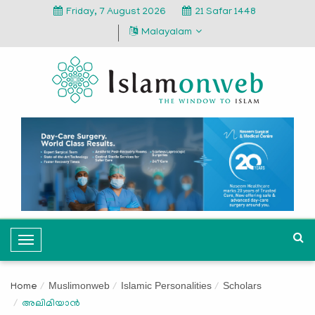
Friday, 7 August 2026
21 Safar 1448
Malayalam
T
o
g
Muslimonweb
Islamic Personalities
Scholars
Home
g
അലിമിയാന്‍
l