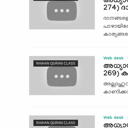
അധ്യാ
274) ദാ
ദാനങ്ങളെക
പാഴായിപ്പ
കാര്യങ്ങള
Web desk
RAIHAN QURAN CLASS
അധ്യാ
269) കത
അല്ലാഹുവ
കാണിക്ക
Web desk
RAIHAN QURAN CLASS
അധ്യാ