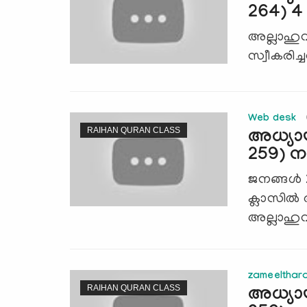
264) 
അല്ലാഹുവി
സ്വീകരിച്
Web desk
RAIHAN QURAN CLASS
അധ്യാ
259) 
ജനങ്ങള്
ക്ലാസില
അല്ലാഹുവി
zameelthar
RAIHAN QURAN CLASS
അധ്യാ