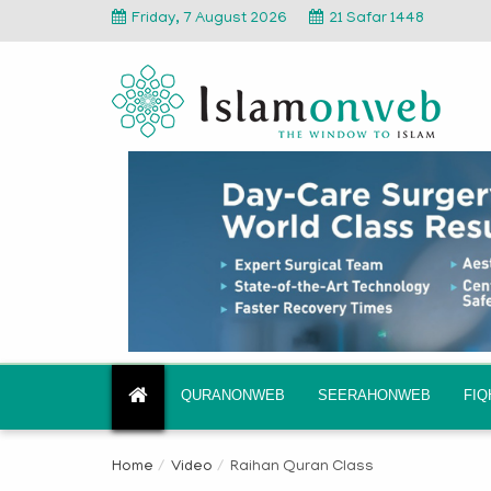
Friday, 7 August 2026
21 Safar 1448
QURANONWEB
SEERAHONWEB
FI
Home
Video
Raihan Quran Class