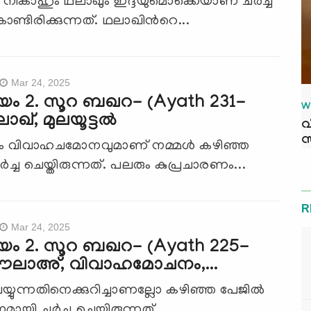
ും നികാഹും ഥലാഖും ഇദ്ദയുമൊക്കെയാണ് ചര്‍ച്ച
്ടിരിക്കുന്നത്. ഥലാഖിന്‍റെ...
Mar 24, 2025
ം 2. സൂറ ബഖറ- (Ayath 231-
W
ാഖ്, മുലയൂട്ടല്‍
വ
സ
ം വിവാഹചമോനവുമാണ് നമ്മള്‍ കഴിഞ്ഞ
ര്‍ച്ച ചെയ്തിരുന്നത്. പലരും കുപ്രചാരണം...
R
Mar 24, 2025
യം 2. സൂറ ബഖറ- (Ayath 225-
ഈലാഅ്, വിവാഹമോചനം,...
്യുന്നതിനെക്കുറിച്ചാണല്ലോ കഴിഞ്ഞ പേജില്‍
 ചര്‍ച്ച ചെയ്തിരുന്നത്....