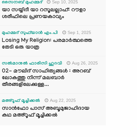
Sep 10, 2025
സൈനബ് മുഹമ്മദ്
യാ സയ്യിദീ യാ റസൂലല്ലാഹ്: റൗളാ
ശരീഫിലെ പ്രണയകാവ്യം
Sep 1, 2025
മുഹമ്മദ് സുഫ്‌യാൻ എം.പി
Losing My Religion: പരമാർത്ഥത്തെ
തേടി ഒരു യാത്ര
Aug 26, 2025
സൽമാനുൽ ഫാരിസി ഹുദവി
02- മൗലിദ് സാഹിത്യങ്ങൾ : അറബ്
ലോകത്തു നിന്ന് മലബാർ
തീരങ്ങളിലേക്കുള്ള...
Aug 22, 2025
മഅ്റൂഫ് മൂച്ചിക്കല്‍
സാൻഫോ പാസ് അബൂമുജാഹിദായ
കഥ മഅ്റൂഫ് മൂച്ചിക്കല്‍