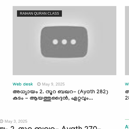
RAIHAN QURAN CLASS
May 9, 2025
Web desk
W
അധ്യായം 2. സൂറ ബഖറ- (Ayath 282)
അ
കടം - ആയത്തുദ്ദൈൻ, ഏറ്റവും...
2
May 3, 2025
A