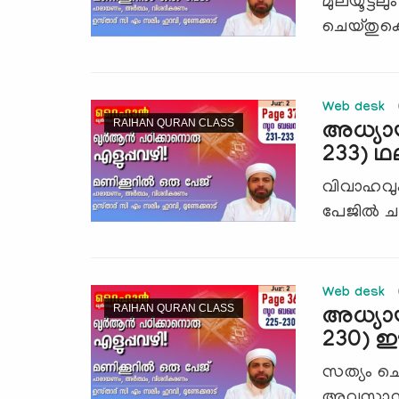
മുലയൂട്ടല
ചെയ്തുകൊണ
Web desk
RAIHAN QURAN CLASS
അധ്യായ
233) ഥല
വിവാഹവു
പേജില്‍ ച
Web desk
RAIHAN QURAN CLASS
അധ്യാ
230) 
സത്യം ചെയ
അവസാനമായി