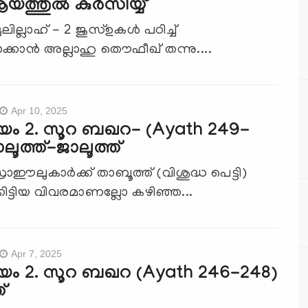
യത്തുൽ കുർസിയ്യ്
ില്ലാഹ് - 2 ജുസ്ഉകള്‍ പഠിച്ച്
യാക്കാന്‍ അല്ലാഹു തൌഫീഖ് തന്നു....
Apr 10, 2025
യം 2. സൂറ ബഖറ- (Ayath 249-
ലൂത്ത്-ജാലൂത്ത്
ഈലുകാര്‍ക്ക് താബൂത്ത് (വിശുദ്ധ പെട്ടി)
കിട്ടിയ വിവരമാണല്ലോ കഴിഞ്ഞ...
Apr 7, 2025
യം 2. സൂറ ബഖറ (Ayath 246-248)
്