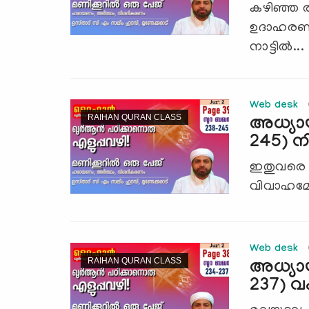
കഴിഞ്ഞ 
ഉദാഹരണ
നാട്ടില്‍...
Web desk
RAIHAN QURAN CLASS
അധ്യായ
245) ന
ഇതുവരെ പ
വിവാഹമോചന
Web desk
RAIHAN QURAN CLASS
അധ്യാ
237) വഫ