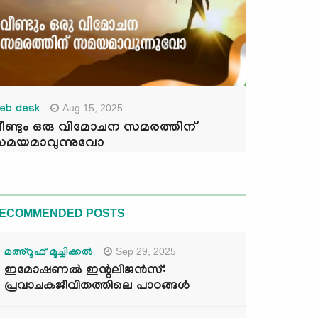
Aug 15, 2025
eb desk
ീണ്ടും ഒരു വിമോചന സമരത്തിന്
മയമാവുന്നുവോ
ECOMMENDED POSTS
Sep 29, 2025
മഅ്റൂഫ് മൂച്ചിക്കല്‍
ഇമോഷണൽ ഇന്റലിജൻസ്:
പ്രവാചകജീവിതത്തിലെ പാഠങ്ങൾ