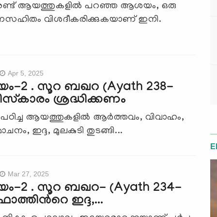
രണ്ട് ആയത്തുകളില്‍ പറഞ്ഞ ആശയം, ഒരു
സഹിതം വിശദീകരിക്കുകയാണ് ഇനി.
Apr 5, 2025
ം-2 . സൂറ ബഖറ (Ayath 238-
ിസ്‌കാരം ശ്രദ്ധിക്കണം
ഠിച്ച ആയത്തുകളില്‍ ആര്‍ത്തവം, വിവാഹം,
ം, ഇദ്ദ, മുലകുടി തുടങ്ങി...
E
Mar 27, 2025
യം-2 . സൂറ ബഖറ- (Ayath 234-
ാത്തിന്‍റെ ഇദ്ദ,...