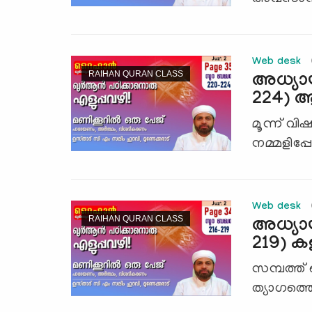
Web desk
RAIHAN QURAN CLASS
അധ്യാ
224) ആ
മൂന്ന് വി
നമ്മളിപ്പോ
Web desk
RAIHAN QURAN CLASS
അധ്യായ
219) കള്
സമ്പത്ത് 
ത്യാഗത്തെ