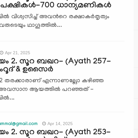
4 പക്ഷികൾ-700 ധാന്യമണികൾ
ല്‍ വിശ്വസിച്ച് അവന്‍റെ രക്ഷാകര്‍തൃത്വം
ചവരുടെയും ഥാഗൂത്തില്‍...
Apr 21, 2025
യം 2. സൂറ ബഖറ- (Ayath 257-
നംറൂദ് & ഉസൈർ
‍ 2 തരക്കാരാണ് എന്നാണല്ലോ കഴിഞ്ഞ
്‍ അവസാന ആയത്തില്‍ പറഞ്ഞത് -
ല്‍...
Apr 14, 2025
ammal@gmail.com
യം 2. സൂറ ബഖറ- (Ayath 253-