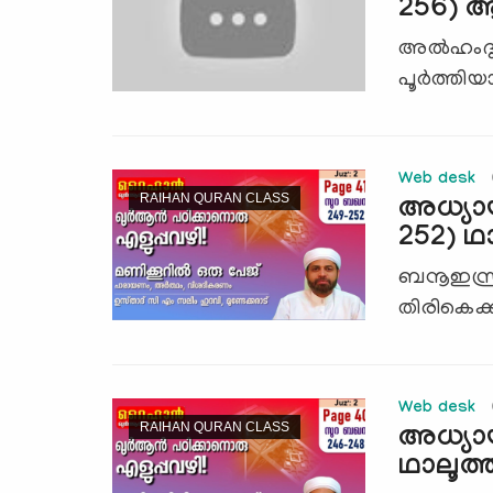
256) ആ
അല്‍ഹംദുല
പൂര്‍ത്തി
Web desk
RAIHAN QURAN CLASS
അധ്യാ
252) ഥാ
ബനൂഇസ്രാ
തിരികെക്
Web desk
RAIHAN QURAN CLASS
അധ്യാ
ഥാലൂത്ത