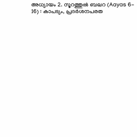
അധ്യായം 2. സൂറത്തുല്‍ ബഖറ (Aayas 6-
16) : കാപട്യം, പ്രദർശനപരത