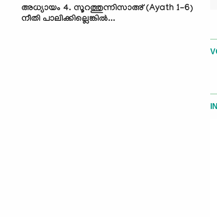
അധ്യായം 4. സൂറത്തുന്നിസാഅ് (Ayath 1-6)
നീതി പാലിക്കില്ലെങ്കിൽ...
V
I