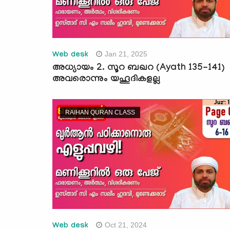
Jan 21, 2025
Web desk
അധ്യായം 2. സൂറ ബഖറ (Ayath 135-141)
അവരൊന്നും യഹൂദികളല്ല
RAIHAN QURAN CLASS
Oct 21, 2024
Web desk