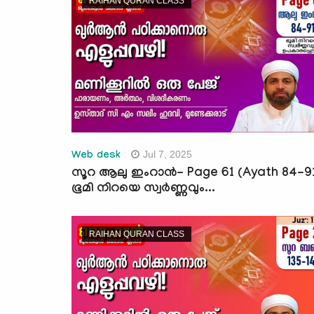
RAIHAN QURAN CLASS
Jul 7, 2025
Web desk
സൂറ ആലു ഇംറാന്‍- Page 61 (Ayath 84-9
ഭൂമി നിറയെ സ്വർണ്ണവും...
RAIHAN QURAN CLASS