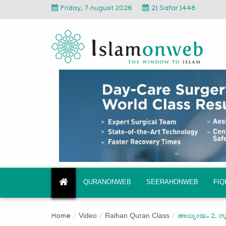
Friday, 7 August 2026
21 Safar 1448
QURANONWEB
SEERAHONWEB
FI
Video
Raihan Quran Class
Home
അധ്യായം 2. സ