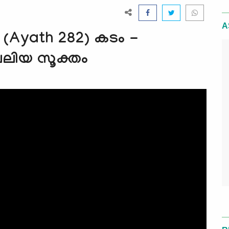
A
(Ayath 282) കടം -
വലിയ സൂക്തം