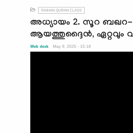
RAIHAN QURAN CLASS
അധ്യായം 2. സൂറ ബഖറ- 
ആയത്തുദ്ദൈൻ, ഏറ്റവും 
May 9, 2025 - 15:18
Web desk