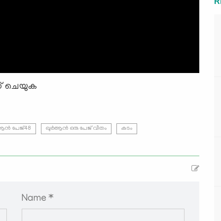
R
്ക് ചെയുക
ആൻ പേജ്48
ഖുർആൻ ഒരു പേജ് വീതം
കടം
Name *