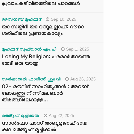
പ്രവാചകജീവിതത്തിലെ പാഠങ്ങൾ
Sep 10, 2025
സൈനബ് മുഹമ്മദ്
യാ സയ്യിദീ യാ റസൂലല്ലാഹ്: റൗളാ
ശരീഫിലെ പ്രണയകാവ്യം
Sep 1, 2025
മുഹമ്മദ് സുഫ്‌യാൻ എം.പി
Losing My Religion: പരമാർത്ഥത്തെ
തേടി ഒരു യാത്ര
Aug 26, 2025
സൽമാനുൽ ഫാരിസി ഹുദവി
02- മൗലിദ് സാഹിത്യങ്ങൾ : അറബ്
ലോകത്തു നിന്ന് മലബാർ
തീരങ്ങളിലേക്കുള്ള...
Aug 22, 2025
മഅ്റൂഫ് മൂച്ചിക്കല്‍
സാൻഫോ പാസ് അബൂമുജാഹിദായ
കഥ മഅ്റൂഫ് മൂച്ചിക്കല്‍