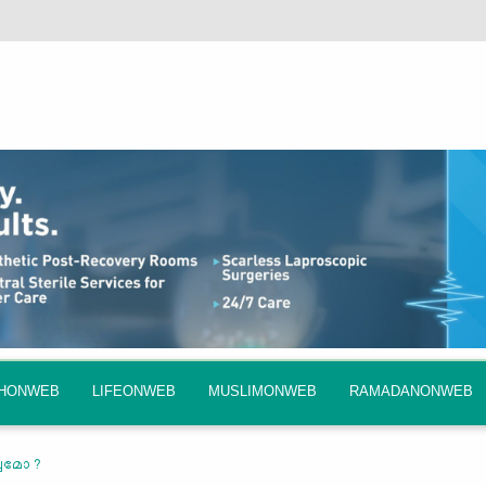
QHONWEB
LIFEONWEB
MUSLIMONWEB
RAMADANONWEB
വ്വമോ ?