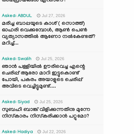
അഭിപ്രായങ്ങൾ എന്താണ്?
Jul 27, 2026
Asked: ABDUL
മരിച്ച ബാപ്പയുടെ കാശ് ( സൊത്ത്)
ഓഹരി വെക്കുമ്പോൾ, ആണ്‍ പെണ്‍
വ്യത്യാസത്തില്‍ ആണോ നല്‍കേണ്ടത്?
മറിച്ച്...
Jul 25, 2026
Asked: Swalih
ഞാൻ പള്ളിയിൽ ഊരിവെച്ച എന്റെ
ചെരിപ്പ് ആരോ മാറി ഇട്ടുകൊണ്ട്
പോയി, പകരം അയാളുടെ ചെരിപ്പ്
അവിടെ വെച്ചിട്ടുമുണ്ട്....
Jul 25, 2026
Asked: Siyad
സുബഹി ബാങ്ക് വിളിക്കുന്നതിനു മുന്നേ
നിസ്കാരം നിസ്കരിക്കാൻ പറ്റുമോ?
Jul 22, 2026
Asked: Hadiya