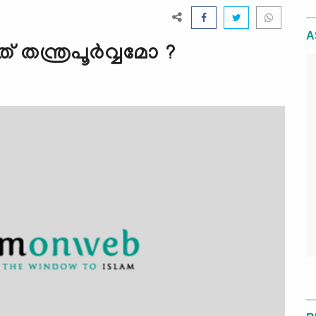
A
ത് തന്ത്രപൂര്‍വ്വമോ ?