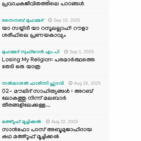
പ്രവാചകജീവിതത്തിലെ പാഠങ്ങൾ
Sep 10, 2025
സൈനബ് മുഹമ്മദ്
യാ സയ്യിദീ യാ റസൂലല്ലാഹ്: റൗളാ
ശരീഫിലെ പ്രണയകാവ്യം
Sep 1, 2025
മുഹമ്മദ് സുഫ്‌യാൻ എം.പി
Losing My Religion: പരമാർത്ഥത്തെ
തേടി ഒരു യാത്ര
Aug 26, 2025
സൽമാനുൽ ഫാരിസി ഹുദവി
02- മൗലിദ് സാഹിത്യങ്ങൾ : അറബ്
ലോകത്തു നിന്ന് മലബാർ
തീരങ്ങളിലേക്കുള്ള...
Aug 22, 2025
മഅ്റൂഫ് മൂച്ചിക്കല്‍
സാൻഫോ പാസ് അബൂമുജാഹിദായ
കഥ മഅ്റൂഫ് മൂച്ചിക്കല്‍