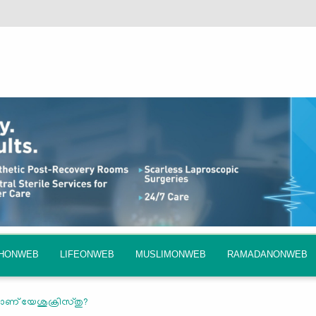
QHONWEB
LIFEONWEB
MUSLIMONWEB
RAMADANONWEB
ണ് യേശുക്രിസ്തു?