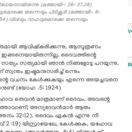
ിധേയനായിരുന്നു (മത്തായി- 26: 37,38)
ൊക്കെ തന്നെയും പിടികൂടി (മത്തായി- 8:
,54) വിശപ്പും ദാഹവുമൊക്കെ തന്നെയും
V
ന്തമായി ആവിഷ്‌കരിക്കുന്നു, ആസൂത്രണം
യേശു ഇങ്ങനെയായിരുന്നില്ല. ദൈവത്തിന്റെ
: സത്യം സത്യമായി ഞാന്‍ നിങ്ങളോടു പറയുന്നു.
I
 സ്വന്തം ഇഷ്ടമനുസരിച്ച് ഒന്നും
… എന്റെ വചനം കേള്‍ക്കുകയും എന്നെ അയച്ചവനെ
ീവനുണ്ട് (യോഹ .5: 1924)
വ ഒരുവന്‍ മാത്രമാണ് ദൈവം. അവന്റെ
ത്താവാണ്; അന്യദേവന്‍മാര്‍ ആരും
്തനം 32:12). ദൈവം ഏകന്‍ എന്നു നീ
ബ് 2 :19) യിസ്രായേലേ, കേള്‍ക്കുക, യഹോവ