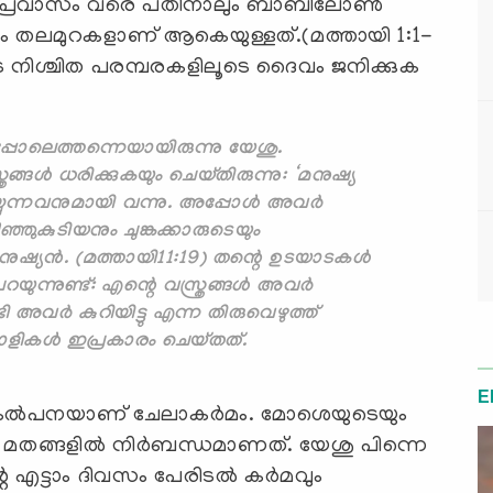
‍ പ്രവാസം വരെ പതിനാലും ബാബിലോണ്‍
ലും തലമുറകളാണ് ആകെയുള്ളത്.(മത്തായി 1:1-
ടെ നിശ്ചിത പരമ്പരകളിലൂടെ ദൈവം ജനിക്കുക
െപ്പോലെത്തന്നെയായിരുന്നു യേശു.
ങ്ങള്‍ ധരിക്കുകയും ചെയ്തിരുന്നു: ‘മനുഷ്യ
യ്യുന്നവനുമായി വന്നു. അപ്പോള്‍ അവര്‍
്ഞുകുടിയനും ചുങ്കക്കാരുടെയും
ഷ്യന്‍. (മത്തായി11:19) തന്റെ ഉടയാടകള്‍
ുന്നുണ്ട്: എന്റെ വസ്ത്രങ്ങള്‍ അവര്‍
ടി അവര്‍ കുറിയിട്ടു എന്ന തിരുവെഴുത്ത്
ാളികള്‍ ഇപ്രകാരം ചെയ്തത്.
E
 കല്‍പനയാണ് ചേലാകര്‍മം. മോശെയുടെയും
) മതങ്ങളില്‍ നിര്‍ബന്ധമാണത്. യേശു പിന്നെ
െ എട്ടാം ദിവസം പേരിടല്‍ കര്‍മവും