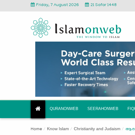
Friday, 7 August 2026
21 Safar 1448
QURANONWEB
SEERAHONWEB
FI
Know Islam
Christianity and Judaism
Home
ആരാ