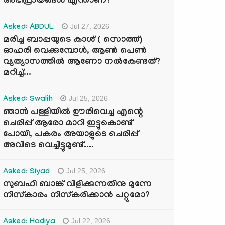
അഭിപ്രായങ്ങൾ എന്താണ്?
Jul 27, 2026
Asked: ABDUL
മരിച്ച ബാപ്പയുടെ കാശ് ( സൊത്ത്)
ഓഹരി വെക്കുമ്പോൾ, ആണ്‍ പെണ്‍
വ്യത്യാസത്തില്‍ ആണോ നല്‍കേണ്ടത്?
മറിച്ച്...
Jul 25, 2026
Asked: Swalih
ഞാൻ പള്ളിയിൽ ഊരിവെച്ച എന്റെ
ചെരിപ്പ് ആരോ മാറി ഇട്ടുകൊണ്ട്
പോയി, പകരം അയാളുടെ ചെരിപ്പ്
അവിടെ വെച്ചിട്ടുമുണ്ട്....
Jul 25, 2026
Asked: Siyad
സുബഹി ബാങ്ക് വിളിക്കുന്നതിനു മുന്നേ
നിസ്കാരം നിസ്കരിക്കാൻ പറ്റുമോ?
Jul 22, 2026
Asked: Hadiya