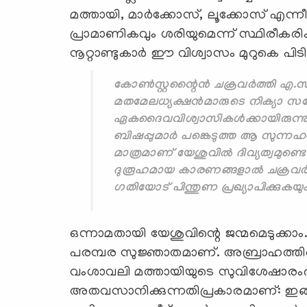
മത്തായി, മാര്‍ക്കോസ്, ലൂക്കോസ് എന
പ്രാമാണികവും ശരിയുമെന്ന് സ്ഥിരീകര
നൂറ്റാണ്ടുകാര്‍ ഈ വിശ്വാസം മുറുകെ പിട
കോണ്‍സ്റ്റന്റൈന്‍ ചക്രവര്‍ത്തി എ.സി 
മതമേലധ്യക്ഷന്‍മാരുടെ നിക്യാ സമ
ഏകദൈവവിശ്വാസികള്‍ക്കായിരുന്നു ഭ
ബിഷപ്പുമാര്‍ പങ്കെടുത്ത ആ സുന്നഹദോസി
മാത്രമാണ് യേശുവില്‍ ദിവ്യത്വമുണ്ട
ദുരൂഹമായ കാരണങ്ങളാല്‍ ചക്രവര്‍ത
ഗതിയോട് പിന്തുണ പ്രഖ്യാപിക്കുകയു
ഒന്നാമതായി യേശുവിന്റെ ജന്മമെടുക്കാ
പരമ്പര സുജ്ഞാതമാണ്. അബ്രാഹത്തിന്റെ
വംശാവലി മത്തായിയുടെ സുവിശേഷാരംഭത്
അതവസാനിക്കുന്നതിപ്രകാരമാണ്: ഇങ്