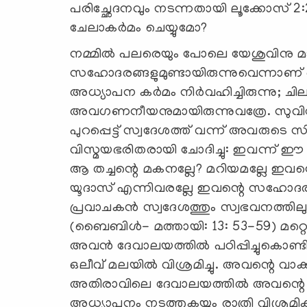
പരിച്ഛേദനവും നടന്നതായി ലൂക്കോസ് 2:2
ചേലാകര്‍മം ചെയ്യുമോ?
നമ്മില്‍ പലരെയും പോലെ യേശുവിനു 
സഹോദരങ്ങളുമുണ്ടായിരുന്നുവെന്നാണ് ബ
അധ്യാപന കര്‍മം നിര്‍വഹിച്ചിരുന്നു; ചി
അവഗണനീയനുമായിരുന്നുവത്രേ. സുവിശ
പുറപ്പെട്ട് സ്വദേശത്ത് വന്ന് അവരുടെ സി
വിസ്മയഭരിതരായി ചോദിച്ചു: ഇവന്ന് ഈ
ആ തച്ചന്റെ മകനല്ലേ? മറിയമല്ലേ ഇവ
യൂദാസ് എന്നിവരല്ലേ ഇവന്റെ സഹോദര
പ്രവാചകന്‍ സ്വദേശത്തും സ്വഭവനത്തിലുമല
(ബൈബിള്‍- മത്തായി: 13: 53-59) മറ്
അവന്‍ ദേവാലയത്തില്‍ പഠിപ്പിച്ചുകൊണ്ടിര
ഒലീവ് മലയില്‍ വിശ്രമിച്ചു. അവന്റെ വാക്ക
അതിരാവിലെ ദേവാലയത്തില്‍ അവന്റെ അടുത
അധ്യാപനം നടത്തുകയും രാത്രി വിശ്രമിക