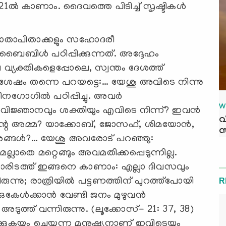
1ല്‍ കാണാം. ദൈവത്തെ പിടിച്ച് സൃഷ്ടികള്‍
മാതാപിതാക്കളും സഹോദരീ
ൈബിള്‍ പഠിപ്പിക്കുന്നത്. അദ്ദേഹം
ല വ്യക്തികളെപ്പോലെ, സ്വന്തം ദേശത്ത്
േഷം തന്നെ പറയട്ടെ:… യേശു അവിടെ നിന്നു
നഗോഗില്‍ പഠിപ്പിച്ചു. അവര്‍
W
 വിജ്ഞാനവും ശക്തിയും എവിടെ നിന്ന്? ഇവന്‍
വ
ന്റെ അമ്മ? യാക്കോബ്, ജോസഫ്, ശിമയോന്‍,
സ
ങ്ങള്‍?… യേശു അവരോട് പറഞ്ഞു:
്ലാതെ മറ്റെങ്ങും അവമതിക്കപ്പെടുന്നില്ല.
റൊരിടത്ത് ഇങ്ങനെ കാണാം: എല്ലാ ദിവസവും
ുന്നു; രാത്രിയില്‍ പട്ടണത്തിന് പുറത്ത്‌പോയി
R
ുകേള്‍ക്കാന്‍ വേണ്ടി ജനം മുഴുവന്‍
്ത് വന്നിരുന്നു. (ലൂക്കോസ്- 21: 37, 38)
്കുകയും ചെയ്യുന്ന മനുഷ്യനാണ് ഇവിടെയും