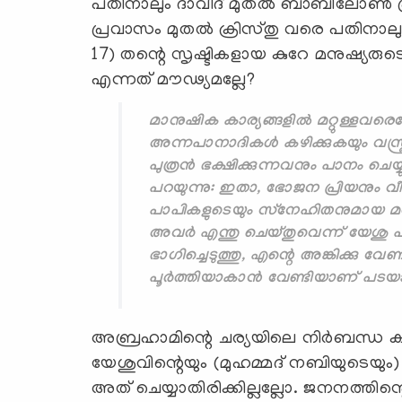
പതിനാലും ദാവീദ് മുതല്‍ ബാബിലോണ്
പ്രവാസം മുതല്‍ ക്രിസ്തു വരെ പതിനാ
17) തന്റെ സൃഷ്ടികളായ കുറേ മനുഷ്യരു
എന്നത് മൗഢ്യമല്ലേ?
മാനുഷിക കാര്യങ്ങളില്‍ മറ്റുള്ളവര
അന്നപാനാദികള്‍ കഴിക്കുകയും വസ്ത്ര
പുത്രന്‍ ഭക്ഷിക്കുന്നവനും പാനം ചെ
പറയുന്നു: ഇതാ, ഭോജന പ്രിയനും വീഞ
പാപികളുടെയും സ്‌നേഹിതനുമായ മനു
അവര്‍ എന്തു ചെയ്തുവെന്ന് യേശു പറയ
ഭാഗിച്ചെടുത്തു, എന്റെ അങ്കിക്കു വേണ്
പൂര്‍ത്തിയാകാന്‍ വേണ്ടിയാണ് പടയ
അബ്രഹാമിന്റെ ചര്യയിലെ നിര്‍ബന്ധ
യേശുവിന്റെയും (മുഹമ്മദ് നബിയുടെയും
അത് ചെയ്യാതിരിക്കില്ലല്ലോ. ജനനത്തിന്റ