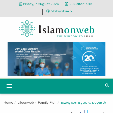
Friday, 7 August 2026
20 Safar 1448
Malayalam
T
o
g
Lifeonweb
Family Fiqh
Home
പൊറുക്കപ്പെടുന്ന നജസുകള്‍
g
l