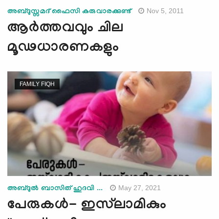
Nov 5, 2011
അബ്ദുസ്സമദ് ഫൈസി കരുവാരക്കുണ്ട്‌
ആര്‍ത്തവവും ചില
മൂഢധാരണകളും
FAMILY FIQH
May 27, 2021
അബ്ദുൽ ബാസിത് ഹുദവി ...
പേരുകള്‍- ഇസ്‍ലാമികും