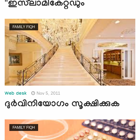
"ഇസ്‍ലാമികേറ്റഡും
FAMILY FIQH
Nov 5, 2011
Web desk
ദുര്‍വിനിയോഗം സൂക്ഷിക്കുക
FAMILY FIQH