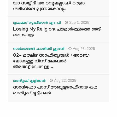
യാ സയ്യിദീ യാ റസൂലല്ലാഹ്: റൗളാ
ശരീഫിലെ പ്രണയകാവ്യം
Sep 1, 2025
മുഹമ്മദ് സുഫ്‌യാൻ എം.പി
Losing My Religion: പരമാർത്ഥത്തെ തേടി
ഒരു യാത്ര
Aug 26, 2025
സൽമാനുൽ ഫാരിസി ഹുദവി
02- മൗലിദ് സാഹിത്യങ്ങൾ : അറബ്
ലോകത്തു നിന്ന് മലബാർ
തീരങ്ങളിലേക്കുള്ള...
Aug 22, 2025
മഅ്റൂഫ് മൂച്ചിക്കല്‍
സാൻഫോ പാസ് അബൂമുജാഹിദായ കഥ
മഅ്റൂഫ് മൂച്ചിക്കല്‍