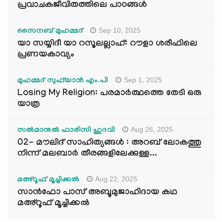
പ്രവാചകജീവിതത്തിലെ പാഠങ്ങൾ
Sep 10, 2025
സൈനബ് മുഹമ്മദ്
യാ സയ്യിദീ യാ റസൂലല്ലാഹ്: റൗളാ ശരീഫിലെ
പ്രണയകാവ്യം
Sep 1, 2025
മുഹമ്മദ് സുഫ്‌യാൻ എം.പി
Losing My Religion: പരമാർത്ഥത്തെ തേടി ഒരു
യാത്ര
Aug 26, 2025
സൽമാനുൽ ഫാരിസി ഹുദവി
02- മൗലിദ് സാഹിത്യങ്ങൾ : അറബ് ലോകത്തു
നിന്ന് മലബാർ തീരങ്ങളിലേക്കുള്ള...
Aug 22, 2025
മഅ്റൂഫ് മൂച്ചിക്കല്‍
സാൻഫോ പാസ് അബൂമുജാഹിദായ കഥ
മഅ്റൂഫ് മൂച്ചിക്കല്‍