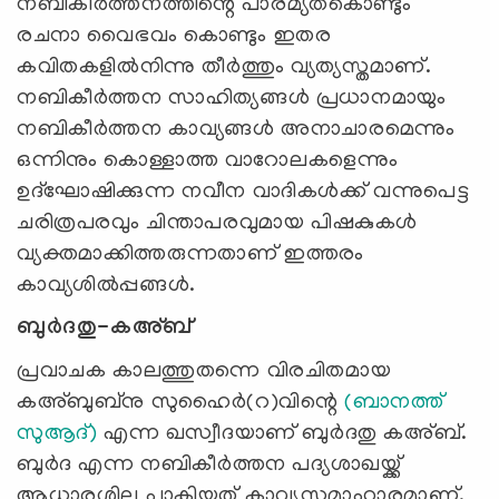
നബികീര്‍ത്തനത്തിന്റെ പാരമ്യതകൊണ്ടും
രചനാ വൈഭവം കൊണ്ടും ഇതര
കവിതകളില്‍നിന്നു തീര്‍ത്തും വ്യത്യസ്തമാണ്.
നബികീര്‍ത്തന സാഹിത്യങ്ങള്‍ പ്രധാനമായും
നബികീര്‍ത്തന കാവ്യങ്ങള്‍ അനാചാരമെന്നും
ഒന്നിനും കൊള്ളാത്ത വാറോലകളെന്നും
ഉദ്‌ഘോഷിക്കുന്ന നവീന വാദികള്‍ക്ക് വന്നുപെട്ട
ചരിത്രപരവും ചിന്താപരവുമായ പിഷകുകള്‍
വ്യക്തമാക്കിത്തരുന്നതാണ് ഇത്തരം
കാവ്യശില്‍പ്പങ്ങള്‍.
ബുര്‍ദതു-കഅ്ബ്
പ്രവാചക കാലത്തുതന്നെ വിരചിതമായ
കഅ്ബുബ്‌നു സുഹൈര്‍(റ)വിന്റെ
(ബാനത്ത്
സുആദ്)
എന്ന ഖസ്വീദയാണ് ബുര്‍ദതു കഅ്ബ്.
ബുര്‍ദ എന്ന നബികീര്‍ത്തന പദ്യശാഖയ്ക്ക്
ആധാരശില പാകിയത് കാവ്യസമാഹാരമാണ്.