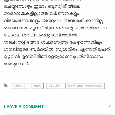
ചെയ്യുമ്പോഴും ഇമാം ബൂസ്വീരിയിലെ
സമാനതകളില്ലാത്ത വര്‍ണനകളും
വിശേഷണങ്ങളും അദ്ദേഹം അനുകരിക്കുന്നില്ല.
മഹാനായ ബൂസ്വീരി ഇമാമിന്റെ ബുര്‍ദയിലെന്ന
പോലെ ശൗഖി തന്റെ കവിതയില്‍
നബി(സ്വ)യോട് ശഫാഅത്തു കേഴുന്നെങ്കിലും
ശൗഖിയുടെ ബുര്‍ദയില്‍ സ്വശരീരം എന്നതിലുപരി
മുഴുവന്‍ മുസ്‌ലിമീങ്ങളെയുമാണ് പ്രതിനിധാനം
ചെയ്യുന്നത്.
നബി(സ)
ബുര്‍ദ
ബൂസ്വീരി
കഅ്ബുബ്‌നു സുഹൈര്‍(റ)
LEAVE A COMMENT