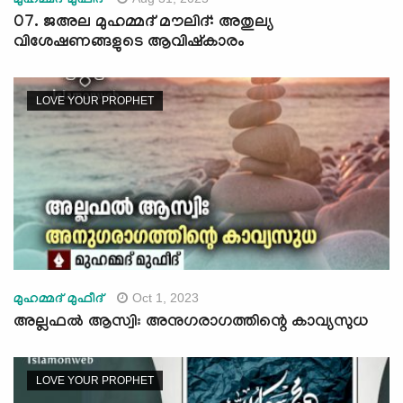
മുഹമ്മദ് മുഫീദ്
07. ജഅല മുഹമ്മദ് മൗലിദ്: അതുല്യ
വിശേഷണങ്ങളുടെ ആവിഷ്കാരം
LOVE YOUR PROPHET
Oct 1, 2023
മുഹമ്മദ് മുഫീദ്
അല്ലഫൽ ആസ്വിഃ അനുഗരാഗത്തിന്റെ കാവ്യസുധ
LOVE YOUR PROPHET