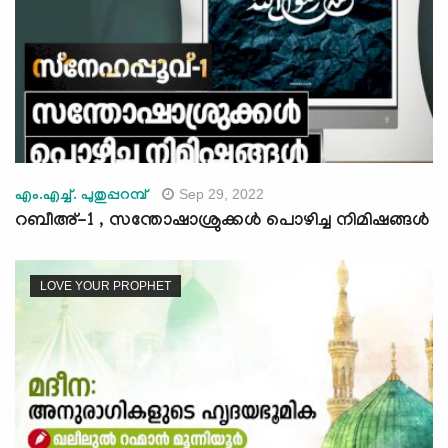
Sep 29, 2022
എം.എച്ച്. പുതുപ്പറമ്പ്
റബീഅ്-1 , സന്തോഷാശ്രുക്കള്‍ പൊഴിച്ച നിമിഷങ്ങള്‍
LOVE YOUR PROPHET