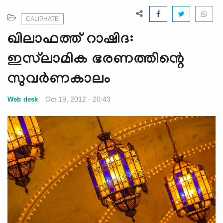
e
N
CALIPHATE
a
ഖിലാഫത്ത് റാഷിദ:
v
i
ഇസ്‌ലാമിക ഭരണത്തിന്റെ
g
സുവര്‍ണകാലം
a
t
Oct 19, 2012 - 20:43
Web desk
i
o
n