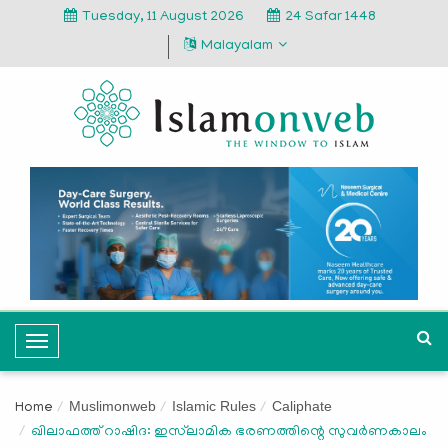
Tuesday, 11 August 2026
24 Safar 1448
Malayalam
T
o
g
Muslimonweb
Islamic Rules
Caliphate
Home
g
ഖിലാഫത്ത് റാഷിദ: ഇസ്‌ലാമിക ഭരണത്തിന്റെ സുവര്‍ണകാലം
l