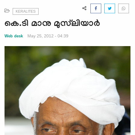
e
N
KERALITES
a
കെ.ടി മാനു മുസ്‌ലിയാര്‍
v
i
May 25, 2012 - 04:39
Web desk
g
a
t
i
o
n