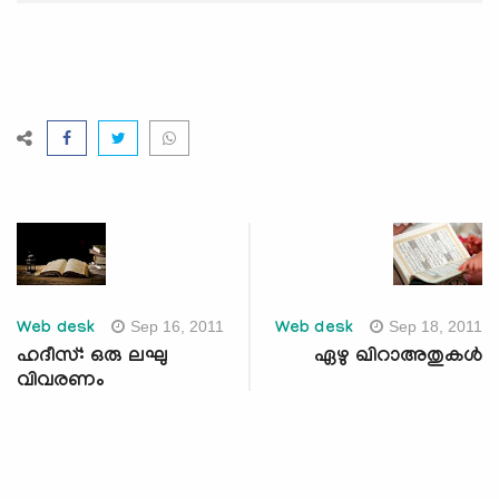
Sep 16, 2011
Sep 18, 2011
Web desk
Web desk
ഹദീസ്: ഒരു ലഘു
ഏഴു ഖിറാഅതുകള്‍
വിവരണം