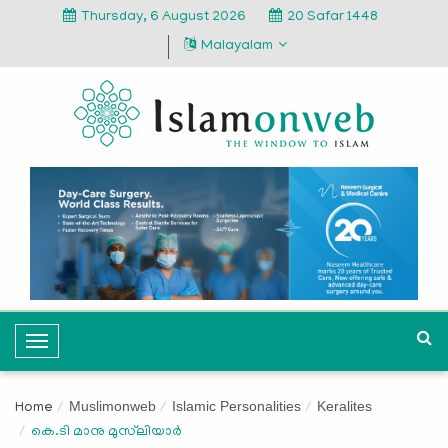
Thursday, 6 August 2026
20 Safar 1448
Malayalam
T
o
g
Muslimonweb
Islamic Personalities
Keralites
Home
g
കെ.ടി മാനു മുസ്‌ലിയാര്‍
l