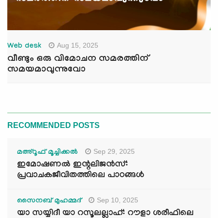
Aug 15, 2025
Web desk
വീണ്ടും ഒരു വിമോചന സമരത്തിന്
സമയമാവുന്നുവോ
RECOMMENDED POSTS
Sep 29, 2025
മഅ്റൂഫ് മൂച്ചിക്കല്‍
ഇമോഷണൽ ഇന്റലിജൻസ്:
പ്രവാചകജീവിതത്തിലെ പാഠങ്ങൾ
Sep 10, 2025
സൈനബ് മുഹമ്മദ്
യാ സയ്യിദീ യാ റസൂലല്ലാഹ്: റൗളാ ശരീഫിലെ