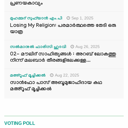
പ്രണയകാവ്യം
Sep 1, 2025
മുഹമ്മദ് സുഫ്‌യാൻ എം.പി
Losing My Religion: പരമാർത്ഥത്തെ തേടി ഒരു
യാത്ര
Aug 26, 2025
സൽമാനുൽ ഫാരിസി ഹുദവി
02- മൗലിദ് സാഹിത്യങ്ങൾ : അറബ് ലോകത്തു
നിന്ന് മലബാർ തീരങ്ങളിലേക്കുള്ള...
Aug 22, 2025
മഅ്റൂഫ് മൂച്ചിക്കല്‍
സാൻഫോ പാസ് അബൂമുജാഹിദായ കഥ
മഅ്റൂഫ് മൂച്ചിക്കല്‍
VOTING POLL