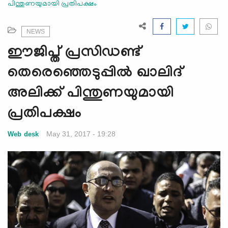
പിന്തുണയുമായി പ്രതിപക്ഷം
e
N
a
NEWS
v
ഈജിപ്ത് പ്രസിഡണ്ട്
i
g
തെരെഞ്ഞെടുപ്പില്‍ ഖാലിദ്
a
അലിക്ക് പിന്തുണയുമായി
t
i
പ്രതിപക്ഷം
o
n
May 31, 2017 - 19:28
Web desk