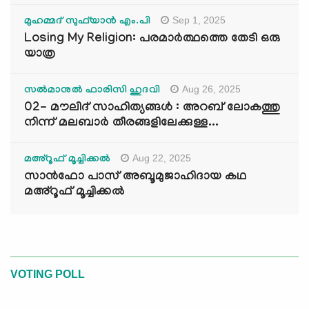
Sep 1, 2025
മുഹമ്മദ് സുഫ്‌യാൻ എം.പി
Losing My Religion: പരമാർത്ഥത്തെ തേടി ഒരു
യാത്ര
Aug 26, 2025
സൽമാനുൽ ഫാരിസി ഹുദവി
02- മൗലിദ് സാഹിത്യങ്ങൾ : അറബ് ലോകത്തു
നിന്ന് മലബാർ തീരങ്ങളിലേക്കുള്ള...
Aug 22, 2025
മഅ്റൂഫ് മൂച്ചിക്കല്‍
സാൻഫോ പാസ് അബൂമുജാഹിദായ കഥ
മഅ്റൂഫ് മൂച്ചിക്കല്‍
VOTING POLL