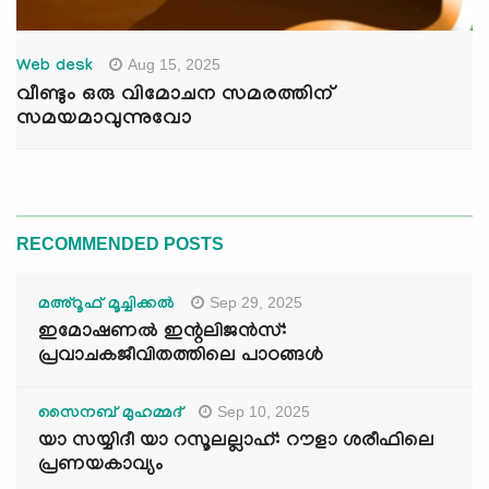
Aug 15, 2025
Web desk
വീണ്ടും ഒരു വിമോചന സമരത്തിന്
സമയമാവുന്നുവോ
RECOMMENDED POSTS
Sep 29, 2025
മഅ്റൂഫ് മൂച്ചിക്കല്‍
ഇമോഷണൽ ഇന്റലിജൻസ്:
പ്രവാചകജീവിതത്തിലെ പാഠങ്ങൾ
Sep 10, 2025
സൈനബ് മുഹമ്മദ്
യാ സയ്യിദീ യാ റസൂലല്ലാഹ്: റൗളാ ശരീഫിലെ
പ്രണയകാവ്യം