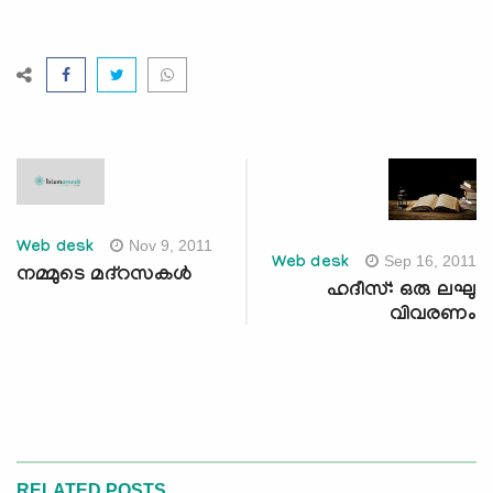
Nov 9, 2011
Web desk
Sep 16, 2011
Web desk
നമ്മുടെ മദ്‌റസകള്‍
ഹദീസ്: ഒരു ലഘു
വിവരണം
RELATED POSTS