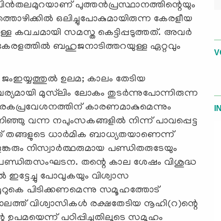
പിന്‍തലമുറയാണ് പുത്തന്‍പ്രസ്ഥാനത്തിന്റെയും
തൊഴിക്കില്‍ ഒലിച്ചുപോകുമായിരുന്ന കേരളീയ
ള്ള കവചമായി സമസ്ത കെട്ടിപ്പടുത്തത്. അവര്‍
േരളത്തില്‍ ബഹുജനാടിത്തറയുള്ള ഏറ്റവും
V
ംഇയ്യത്തുല്‍ ഉലമ; കാലം തേടിയ
യമായി മുസ്‌ലിം ലോകം തുടര്‍ന്നുപോന്നിരുന്ന
 നരകപ്രവേശനത്തിന് കാരണമാകുമെന്നും
I
ഞ്ഞു വന്ന നപുംസകങ്ങളില്‍ നിന്ന് പാവപ്പെട്ട
ടത് തങ്ങളുടെ ധാര്‍മിക ബാധ്യതയാണെന്ന്
കളങ്കരും നിസ്വാര്‍ത്ഥരുമായ പണ്ഡിതരുടേയും
 പണ്ഡിതസംഘടന. തന്റെ കാല ശേഷം വിശുദ്ധ
‍ ഇട്ടേച്ചു പോവുകയും വിശ്വാസ
മുറുകെ പിടിക്കണമെന്നു സമൂഹത്തോട്
ാലത്ത് വിശ്വാസികള്‍ രക്ഷതേടിയ നൂഹി(റ)ന്റെ
പമയെന്ന് പഠിപ്പിച്ചതിലൂടെ സമൂഹം