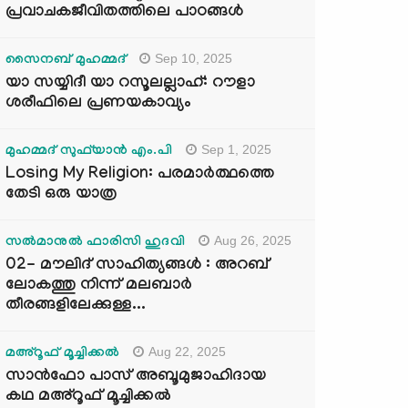
പ്രവാചകജീവിതത്തിലെ പാഠങ്ങൾ
Sep 10, 2025
സൈനബ് മുഹമ്മദ്
യാ സയ്യിദീ യാ റസൂലല്ലാഹ്: റൗളാ
ശരീഫിലെ പ്രണയകാവ്യം
Sep 1, 2025
മുഹമ്മദ് സുഫ്‌യാൻ എം.പി
Losing My Religion: പരമാർത്ഥത്തെ
തേടി ഒരു യാത്ര
Aug 26, 2025
സൽമാനുൽ ഫാരിസി ഹുദവി
02- മൗലിദ് സാഹിത്യങ്ങൾ : അറബ്
ലോകത്തു നിന്ന് മലബാർ
തീരങ്ങളിലേക്കുള്ള...
Aug 22, 2025
മഅ്റൂഫ് മൂച്ചിക്കല്‍
സാൻഫോ പാസ് അബൂമുജാഹിദായ
കഥ മഅ്റൂഫ് മൂച്ചിക്കല്‍