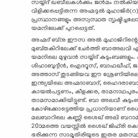
സയ്യിദ് ഖബീലകള്‍ക്കും ജന്‍മം നല്‍കിയ
വിളിക്കപ്പെട്ടിരുന്ന അഹ്മദുല്‍ മുഹാജി
പ്രസ്ഥാനങ്ങളും അസ്വസ്ഥത സൃഷ്ടിച്ചപ്പ
യമനിലേക്ക് പുറപ്പെട്ടത്.
അഹ്മദ് ബ്‌നു ഈസ അല്‍ മുഹാജിറിന്റ
മുബ്തകിറിലേക്ക് ചേര്‍ത്തി ബാഅലവി എന
യമനിലെ മുഴുവന്‍ സയ്യിദ് കുടുംബങ്ങളും
ശിഹാബുദ്ദീന്‍, ഐദറൂസ്, ബാഫഖീഹ്, ജമല
അത്താസ് തുടങ്ങിയവ ഈ ശ്രേണിയില
ഇന്ത്യയിലെ അഹ്മദാബാദ്, ഹൈദരാബാദ്
കായല്‍പട്ടണം, കീളക്കര, രാമനാഥപുരം 
താമസമാക്കിയിട്ടുണ്ട്. ബാ അലവീ കുടും
കോഴിക്കോട്ടെത്തിയ പ്രധാനിയാണ് ശൈഖ്
മലബാറിലെ കണ്ണി ശൈഖ് അലി ബറാമി
20ാമത്തെ വയസ്സില്‍ ശൈഖ് ജിഫ്‌രി കൊയ
ഭരിക്കുന്ന സാമൂതിരിയുടെ ഇതര മതസ്ഥരോ