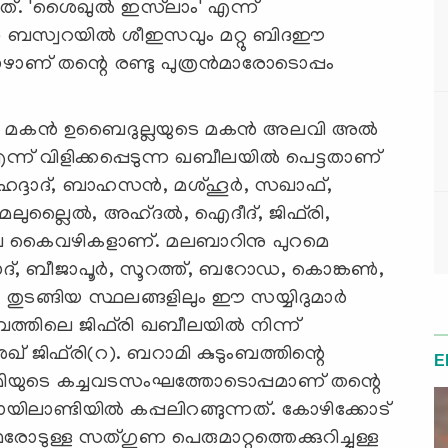
ത്. 'ശൈഖുല്‍ ഇസ്‌ലാം' എന്ന്
ര്‍(റ) ബസ്വറയില്‍ ശീഇസവും മറ്റു ബിദഈ
ോഴാണ് തന്റെ രണ്ടു പുത്രന്‍മാരോടൊപ്പം
െ മകന്‍ ഉബൈദുല്ലയുടെ മകന്‍ അലവി അല്‍
്ന് വിളിക്കപ്പെടുന്ന ഖബീലയില്‍ പെട്ടതാണ്
. ഹദ്ദാദ്, ബാഹസന്‍, മശ്ഹൂര്‍, സഖാഫ്,
ുല്ലൈല്‍, അഹ്ദല്‍, ഐദീദ്, ജിഫ്‌രി,
െ കൈവഴികളാണ്. മലബാറിനു പുറമെ
, ബീജാപൂര്‍, സൂറത്ത്, ബറോഡ, കൊങ്കണ്‍,
തുടങ്ങിയ സ്ഥലങ്ങളിലും ഈ സയ്യിദുമാര്‍
ബത്തിലെ ജിഫ്‌രി ഖബീലയില്‍ നിന്ന്
 ജിഫ്‌രി(റ). ബറാമി കുടുംബത്തിന്റെ
E
യുടെ കച്ചവടസംഘത്തോടൊപ്പമാണ് തന്റെ
ിലാണ്ടിയില്‍ കപ്പലിറങ്ങുന്നത്. കോഴിക്കോട്
ടുള്ള സത്ഗുണ പെരുമാറ്റത്തെക്കുറിച്ചുള്ള