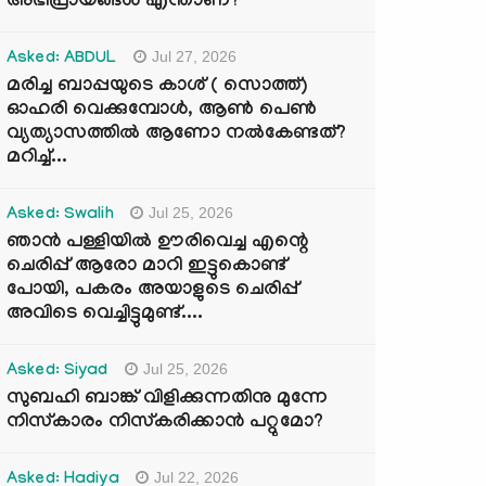
അഭിപ്രായങ്ങൾ എന്താണ്?
Jul 27, 2026
Asked: ABDUL
മരിച്ച ബാപ്പയുടെ കാശ് ( സൊത്ത്)
ഓഹരി വെക്കുമ്പോൾ, ആണ്‍ പെണ്‍
വ്യത്യാസത്തില്‍ ആണോ നല്‍കേണ്ടത്?
മറിച്ച്...
Jul 25, 2026
Asked: Swalih
ഞാൻ പള്ളിയിൽ ഊരിവെച്ച എന്റെ
ചെരിപ്പ് ആരോ മാറി ഇട്ടുകൊണ്ട്
പോയി, പകരം അയാളുടെ ചെരിപ്പ്
അവിടെ വെച്ചിട്ടുമുണ്ട്....
Jul 25, 2026
Asked: Siyad
സുബഹി ബാങ്ക് വിളിക്കുന്നതിനു മുന്നേ
നിസ്കാരം നിസ്കരിക്കാൻ പറ്റുമോ?
Jul 22, 2026
Asked: Hadiya