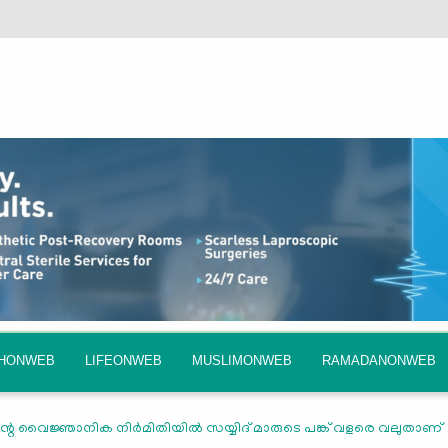
QHONWEB
LIFEONWEB
MUSLIMONWEB
RAMADANONWEB
റെ വൈജ്ഞാനിക നിര്‍മിതിയില്‍ സയ്യിദ് മാരുടെ പങ്ക് വളരെ വലുതാണ്‌