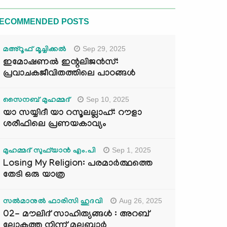
ECOMMENDED POSTS
Sep 29, 2025
മഅ്റൂഫ് മൂച്ചിക്കല്‍
ഇമോഷണൽ ഇന്റലിജൻസ്:
പ്രവാചകജീവിതത്തിലെ പാഠങ്ങൾ
Sep 10, 2025
സൈനബ് മുഹമ്മദ്
യാ സയ്യിദീ യാ റസൂലല്ലാഹ്: റൗളാ
ശരീഫിലെ പ്രണയകാവ്യം
Sep 1, 2025
മുഹമ്മദ് സുഫ്‌യാൻ എം.പി
Losing My Religion: പരമാർത്ഥത്തെ
തേടി ഒരു യാത്ര
Aug 26, 2025
സൽമാനുൽ ഫാരിസി ഹുദവി
02- മൗലിദ് സാഹിത്യങ്ങൾ : അറബ്
ലോകത്തു നിന്ന് മലബാർ