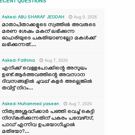
ECENT QUESTIONS
Aug 9, 2026
Asked: ABU SHARAF JEDDAH
മാതാപിതാക്കളുടെ സ്വത്തിൽ അവരുടെ
മരണ ശേഷം മകന് ലഭിക്കുന്ന
ഓഹരിയുടെ പകുതിയാണല്ലോ മകൾക്ക്
ലഭിക്കുന്നത്....
Aug 7, 2026
Asked: Fathima
എനിക്ക് വെള്ളപോക്കിന്റെ അസുഖം
ഉണ്ട്.ആർത്തവത്തിന്റെ അവസാന
ദിവസങ്ങളിൽ ചുവപ്പ് കളർ അല്ലെങ്കിൽ
തവിട്ട് നിറം...
Aug 7, 2026
Asked: Muhammed yaseen
നിത്യഅശുദ്ധിക്കാർ പഞ്ഞി വെച്ച് കെട്ടി
നിസ്കരിക്കുന്നതിന് പകരം പമ്പേഴ്സ്,
പാഡ് എന്നിവ ഉപയോഗിച്ചാൽ
മതിയോ?...