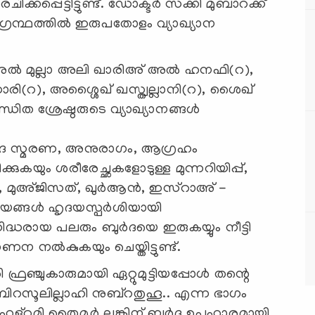
ചിക്കപ്പെട്ടിട്ടുണ്ട്. ഡോക്ടര്‍ സക്കി മുബാറക്ക്
്രന്ഥത്തില്‍ ഇരുപതോളം വ്യാഖ്യാന
അല്‍ മുല്ലാ അലി ഖാരിഅ് അല്‍ ഹനഫി(റ),
രി(റ), അശ്ശൈഖ് ഖസ്ത്വല്ലാനി(റ), ശൈഖ്
ഡിത ശ്രേഷ്ഠരുടെ വ്യാഖ്യാനങ്ങള്‍
ര്‍ദ സ്മരണ, അനുരാഗം, ആഗ്രഹം
ക്കുകയും ശരീരേച്ഛകളോടുള്ള മുന്നറിയിപ്പ്,
ുഅ്ജിസത്, ഖുര്‍ആന്‍, ഇസ്‌റാഅ് -
ഷയങ്ങള്‍ ഹൃദയസ്പര്‍ശിയായി
സിദ്ധരായ പലരും ബുര്‍ദയെ ഇരുകയ്യും നീട്ടി
നല്‍കുകയും ചെയ്തിട്ടുണ്ട്.
്രഞ്ചുകാരുമായി ഏറ്റുമുട്ടിയപ്പോള്‍ തന്റെ
ബിറസൂലില്ലാഹി നുബ്‌റതുഹൂ.. എന്ന ഭാഗം
്‍ ഹള്‌റമി തൈമൂര്‍ ലങ്കിന് ബുര്‍ദ ഉപഹാരമായി