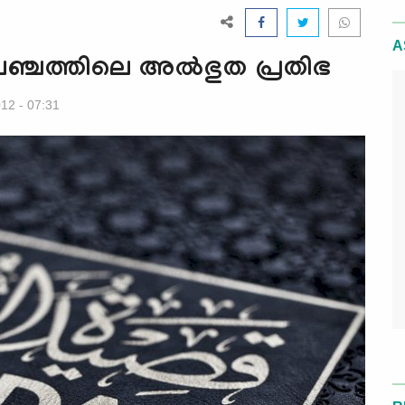
A
പഞ്ചത്തിലെ അല്‍ഭുത പ്രതിഭ
012 - 07:31