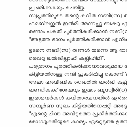
ഞാനദ്ദേഹത്തിന് കവിത സമ്മാനിച്ചു. അതോ
പ്രചരിക്കുകയും ചെയ്തു.
സ്വപ്നത്തിലൂടെ തന്റെ കവിത നബി(സ) തങ്ങള
ഫമബ്‌ലഗുല്‍ ഇല്‍മി അന്നഹൂ ബഷറു എന്
രണ്ടാം പകുതി പൂര്‍ത്തീകരിക്കാന്‍ നബി(സ) 
''അടുത്ത ഭാഗം പൂര്‍ത്തീകരിക്കാന്‍ എനിക
ഉടനെ നബി(സ) തങ്ങള്‍ തന്നെ ആ ഭാഗം പ
ഖൈറു ഖല്‍ഖില്ലാഹി കുല്ലിഹിമീ''.
പദ്യഭാഗം പൂര്‍ത്തീകരിക്കാനാവശ്യമായ
കിട്ടിയതിനുള്ള നന്ദി പ്രകടിപ്പിച്ചു കൊണ
അലാ ഹബീബിക ഖൈരില്‍ ഖല്‍ഖി കുല്ലിഹ
ഖണ്ഡികക്ക് ശേഷവും ഇമാം ബൂസ്വീരി(റ) ആ
ഇമാമവര്‍കള്‍ കവിതാരചനയില്‍ ഏര്‍പ്പ
സമ്പൂര്‍ണ സുഖം കിട്ടിയതിനെപ്പറ്റി അദ്ദേ
''എന്റെ ചിന്ത അവിടുത്തെ പ്രകീര്‍ത്തിക്കുന
രോഗമുക്തിയുടെ കാര്യം ഏറ്റെടുത്ത ഉത