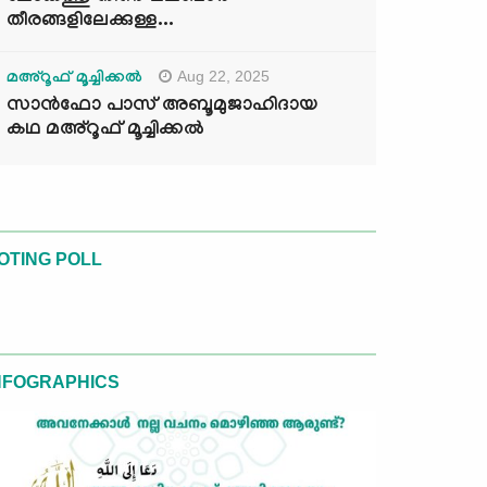
തീരങ്ങളിലേക്കുള്ള...
Aug 22, 2025
മഅ്റൂഫ് മൂച്ചിക്കല്‍
സാൻഫോ പാസ് അബൂമുജാഹിദായ
കഥ മഅ്റൂഫ് മൂച്ചിക്കല്‍
OTING POLL
NFOGRAPHICS