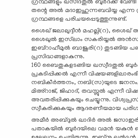
ഗ്രന്ഥങ്ങളും ഖസീദതുല്‍ ബുര്‍ദക്ക് വേണ്ടി ര
തന്റെ അല്‍ മദാഇഹുന്നബവിയ്യ എന്ന ഗ
ഗ്രന്ഥങ്ങളെ പരിചയപ്പെടുത്തുന്നുണ്ട്.
ശൈഖ് ജലാലുദ്ദീന്‍ മഹല്ലി(റ), ശൈഖ് 
ശൈഖുല്‍ ഇസ്‌ലാം സകരിയ്യല്‍ അന്‍സാ
ഇബ്‌റാഹീമുല്‍ ബാജൂരി(റ) തുടങ്ങിയ പണ്
പ്രസിദ്ധങ്ങളാകുന്നു.
160 ബൈതുകളടങ്ങിയ ഖസ്വീദതുല്‍ ബു
പ്രകടിപ്പിക്കല്‍ എന്നീ വിഷയങ്ങളിലാരംഭി
നബികീര്‍ത്തനം, നബി(സ)യുടെ ജനനം, മ
മിഅ്‌റാജ്, ജിഹാദ്, തവസ്സുല്‍ എന്നീ വി
അവതരിപ്പിക്കുകയും ചെയ്യുന്നു. വിശ്വപ്ര
സ്വീകരിക്കുകയും ആദരണീയമായ പരിഗണന 
അമീര്‍ അബ്ദുല്‍ ഖാദിര്‍ അല്‍ ജസാഇരി ഫ
പതാകയില്‍ ബുര്‍ദയിലെ വമന്‍ യകുന്‍ 
ഉല്ലേഖനം ചെയ്തിരുന്നു. ഇബ്‌നു ഖല്‍ദൂന