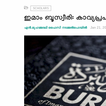
SCHOLARS
ഇമാം ബൂസ്വീരി: കാവ്യപ്ര
Jan 21, 2
എന്‍.മുഹമ്മദലി ഫൈസി നടമ്മല്‍പൊയില്‍