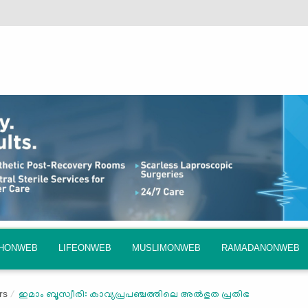
QHONWEB
LIFEONWEB
MUSLIMONWEB
RAMADANONWEB
rs
ഇമാം ബൂസ്വീരി: കാവ്യപ്രപഞ്ചത്തിലെ അല്‍ഭുത പ്രതിഭ