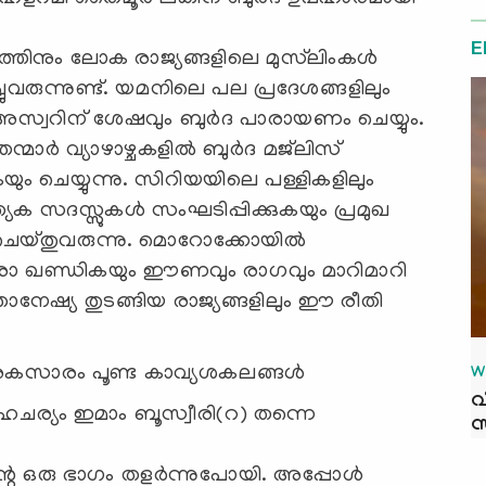
E
തിനും ലോക രാജ്യങ്ങളിലെ മുസ്‌ലിംകള്‍
ചുവരുന്നുണ്ട്. യമനിലെ പല പ്രദേശങ്ങളിലും
അസ്വറിന് ശേഷവും ബുര്‍ദ പാരായണം ചെയ്യും.
‍ വ്യാഴാഴ്ചകളില്‍ ബുര്‍ദ മജ്‌ലിസ്
ം ചെയ്യുന്നു. സിറിയയിലെ പള്ളികളിലും
യേക സദസ്സുകള്‍ സംഘടിപ്പിക്കുകയും പ്രമുഖ
ചെയ്തുവരുന്നു. മൊറോക്കോയില്‍
‍ ഓരോ ഖണ്ഡികയും ഈണവും രാഗവും മാറിമാറി
്തോനേഷ്യ തുടങ്ങിയ രാജ്യങ്ങളിലും ഈ രീതി
: അകസാരം പൂണ്ട കാവ്യശകലങ്ങൾ
W
വ
ഹചര്യം ഇമാം ബൂസ്വീരി(റ) തന്നെ
സ
്റെ ഒരു ഭാഗം തളര്‍ന്നുപോയി. അപ്പോള്‍