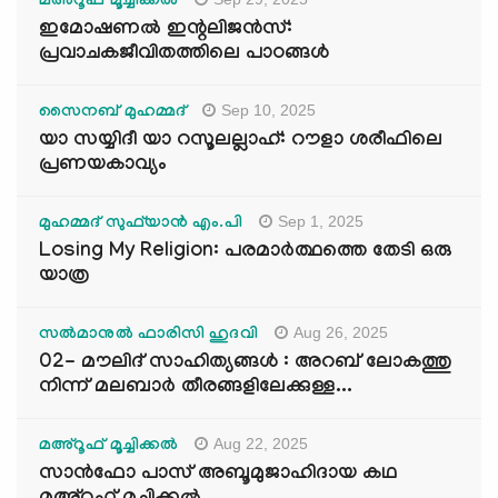
മഅ്റൂഫ് മൂച്ചിക്കല്‍
ഇമോഷണൽ ഇന്റലിജൻസ്:
പ്രവാചകജീവിതത്തിലെ പാഠങ്ങൾ
Sep 10, 2025
സൈനബ് മുഹമ്മദ്
യാ സയ്യിദീ യാ റസൂലല്ലാഹ്: റൗളാ ശരീഫിലെ
പ്രണയകാവ്യം
Sep 1, 2025
മുഹമ്മദ് സുഫ്‌യാൻ എം.പി
Losing My Religion: പരമാർത്ഥത്തെ തേടി ഒരു
യാത്ര
Aug 26, 2025
സൽമാനുൽ ഫാരിസി ഹുദവി
02- മൗലിദ് സാഹിത്യങ്ങൾ : അറബ് ലോകത്തു
നിന്ന് മലബാർ തീരങ്ങളിലേക്കുള്ള...
Aug 22, 2025
മഅ്റൂഫ് മൂച്ചിക്കല്‍
സാൻഫോ പാസ് അബൂമുജാഹിദായ കഥ