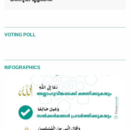
മഅ്റൂഫ് മൂച്ചിക്കല്‍
VOTING POLL
INFOGRAPHICS