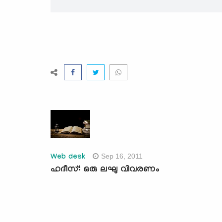
Sep 16, 2011
Web desk
ഹദീസ്: ഒരു ലഘു വിവരണം