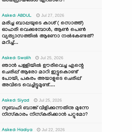
അഭിപ്രായങ്ങൾ എന്താണ്?
Jul 27, 2026
Asked: ABDUL
മരിച്ച ബാപ്പയുടെ കാശ് ( സൊത്ത്)
ഓഹരി വെക്കുമ്പോൾ, ആണ്‍ പെണ്‍
വ്യത്യാസത്തില്‍ ആണോ നല്‍കേണ്ടത്?
മറിച്ച്...
Jul 25, 2026
Asked: Swalih
ഞാൻ പള്ളിയിൽ ഊരിവെച്ച എന്റെ
ചെരിപ്പ് ആരോ മാറി ഇട്ടുകൊണ്ട്
പോയി, പകരം അയാളുടെ ചെരിപ്പ്
അവിടെ വെച്ചിട്ടുമുണ്ട്....
Jul 25, 2026
Asked: Siyad
സുബഹി ബാങ്ക് വിളിക്കുന്നതിനു മുന്നേ
നിസ്കാരം നിസ്കരിക്കാൻ പറ്റുമോ?
Jul 22, 2026
Asked: Hadiya