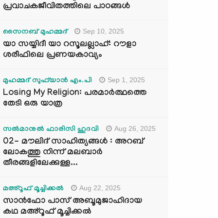
പ്രവാചകജീവിതത്തിലെ പാഠങ്ങൾ
Sep 10, 2025
സൈനബ് മുഹമ്മദ്
യാ സയ്യിദീ യാ റസൂലല്ലാഹ്: റൗളാ
ശരീഫിലെ പ്രണയകാവ്യം
Sep 1, 2025
മുഹമ്മദ് സുഫ്‌യാൻ എം.പി
Losing My Religion: പരമാർത്ഥത്തെ
തേടി ഒരു യാത്ര
Aug 26, 2025
സൽമാനുൽ ഫാരിസി ഹുദവി
02- മൗലിദ് സാഹിത്യങ്ങൾ : അറബ്
ലോകത്തു നിന്ന് മലബാർ
തീരങ്ങളിലേക്കുള്ള...
Aug 22, 2025
മഅ്റൂഫ് മൂച്ചിക്കല്‍
സാൻഫോ പാസ് അബൂമുജാഹിദായ
കഥ മഅ്റൂഫ് മൂച്ചിക്കല്‍