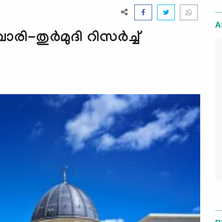
A
-തുര്‍മുദി റിസര്‍ച്ച്