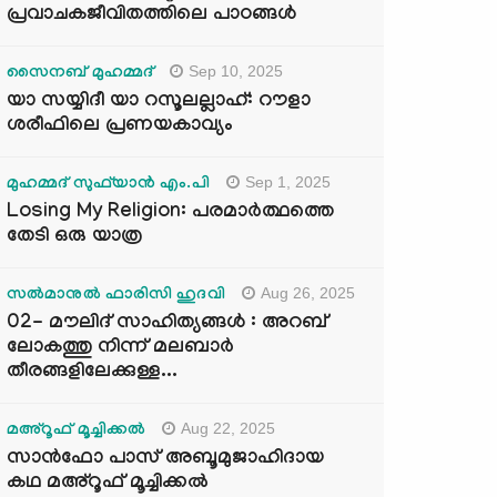
പ്രവാചകജീവിതത്തിലെ പാഠങ്ങൾ
Sep 10, 2025
സൈനബ് മുഹമ്മദ്
യാ സയ്യിദീ യാ റസൂലല്ലാഹ്: റൗളാ
ശരീഫിലെ പ്രണയകാവ്യം
Sep 1, 2025
മുഹമ്മദ് സുഫ്‌യാൻ എം.പി
Losing My Religion: പരമാർത്ഥത്തെ
തേടി ഒരു യാത്ര
Aug 26, 2025
സൽമാനുൽ ഫാരിസി ഹുദവി
02- മൗലിദ് സാഹിത്യങ്ങൾ : അറബ്
ലോകത്തു നിന്ന് മലബാർ
തീരങ്ങളിലേക്കുള്ള...
Aug 22, 2025
മഅ്റൂഫ് മൂച്ചിക്കല്‍
സാൻഫോ പാസ് അബൂമുജാഹിദായ
കഥ മഅ്റൂഫ് മൂച്ചിക്കല്‍