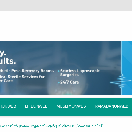
QHONWEB
LIFEONWEB
MUSLIMONWEB
RAMADANONWEB
ഫോഡില്‍ ഇമാം ബുഖാരി-തുര്‍മുദി റിസര്‍ച്ച് ഫെലോഷിപ്പ്