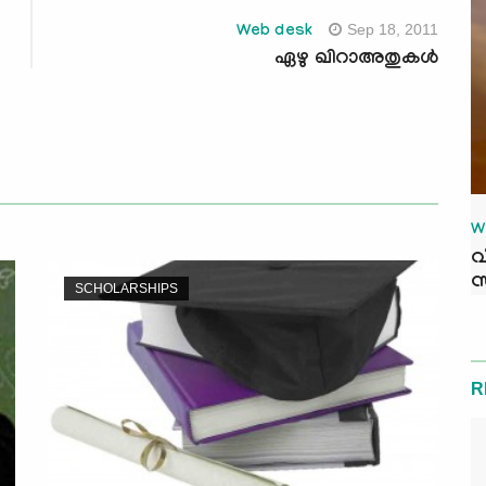
Sep 18, 2011
Web desk
ഏഴു ഖിറാഅതുകള്‍
W
വ
സ
SCHOLARSHIPS
R