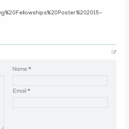
ting%20Fellowships%20Poster%202015-
Name *
Email *