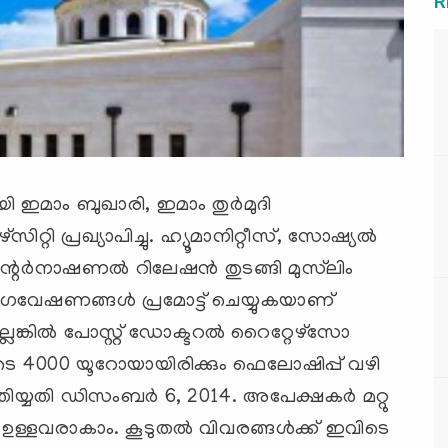
R
ായി ഇമാം ബുഖാരി, ഇമാം തുര്‍മുദി
്റി പ്രഖ്യാപിച്ചു. ഹ്യൂമാനിറ്റീസ്, സോഷ്യല്‍
റര്‍നാഷണല്‍ റിലേഷന്‍ തുടങ്ങി മുസ്‍ലിം
ഗവേഷണങ്ങള്‍ പ്രമോട്ട് ചെയ്യുകയാണ്
െങ്കില്‍ പോസ്റ്റ് ഡോക്ടറല്‍ റൈറ്റേഴ്സോ
4000 യൂറോയായിരിക്കും ഫെലോഷിപ്പ് വഴി
്യതി ഡിസംബര്‍ 6, 2014. അപേക്ഷകര്‍ മറ്റു
ഉള്ളവരാകാം. കൂടുതല്‍ വിവരങ്ങള്‍ക്ക് ഇവിടെ