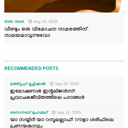
Aug 15, 2025
Web desk
വീണ്ടും ഒരു വിമോചന സമരത്തിന്
സമയമാവുന്നുവോ
RECOMMENDED POSTS
Sep 29, 2025
മഅ്റൂഫ് മൂച്ചിക്കല്‍
ഇമോഷണൽ ഇന്റലിജൻസ്:
പ്രവാചകജീവിതത്തിലെ പാഠങ്ങൾ
Sep 10, 2025
സൈനബ് മുഹമ്മദ്
യാ സയ്യിദീ യാ റസൂലല്ലാഹ്: റൗളാ ശരീഫിലെ
പ്രണയകാവ്യം