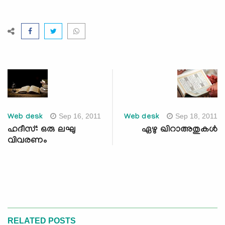
Sep 16, 2011
Sep 18, 2011
Web desk
Web desk
ഹദീസ്: ഒരു ലഘു
ഏഴു ഖിറാഅതുകള്‍
വിവരണം
RELATED POSTS