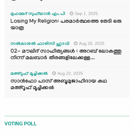
Sep 1, 2025
മുഹമ്മദ് സുഫ്‌യാൻ എം.പി
Losing My Religion: പരമാർത്ഥത്തെ തേടി ഒരു
യാത്ര
Aug 26, 2025
സൽമാനുൽ ഫാരിസി ഹുദവി
02- മൗലിദ് സാഹിത്യങ്ങൾ : അറബ് ലോകത്തു
നിന്ന് മലബാർ തീരങ്ങളിലേക്കുള്ള...
Aug 22, 2025
മഅ്റൂഫ് മൂച്ചിക്കല്‍
സാൻഫോ പാസ് അബൂമുജാഹിദായ കഥ
മഅ്റൂഫ് മൂച്ചിക്കല്‍
VOTING POLL