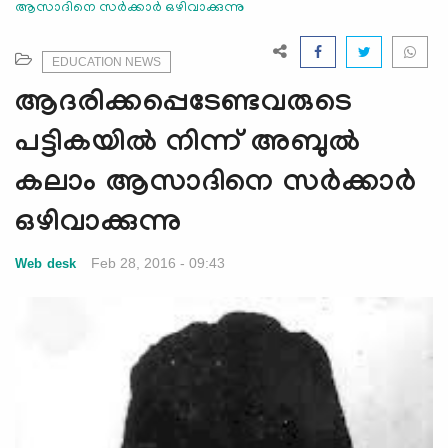
ആസാദിനെ സര്‍ക്കാര്‍ ഒഴിവാക്കുന്നു
e
N
a
EDUCATION NEWS
v
ആദരിക്കപ്പെടേണ്ടവരുടെ
i
g
പട്ടികയില്‍ നിന്ന് അബുല്‍
a
കലാം ആസാദിനെ സര്‍ക്കാര്‍
t
i
ഒഴിവാക്കുന്നു
o
n
Feb 28, 2016 - 09:43
Web desk