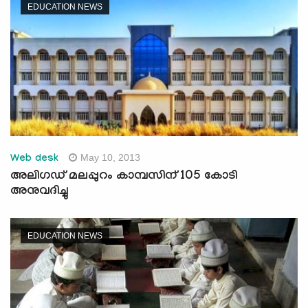
EDUCATION NEWS
May 10, 2013
Web desk
അലിഗഡ് മലപ്പുറം കാമ്പസിന് 105 കോടി
അനുവദിച്ചു
EDUCATION NEWS