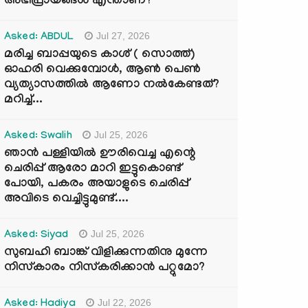
അഭിപ്രായങ്ങൾ എന്താണ്?
Jul 27, 2026
Asked: ABDUL
മരിച്ച ബാപ്പയുടെ കാശ് ( സൊത്ത്)
ഓഹരി വെക്കുമ്പോൾ, ആണ്‍ പെണ്‍
വ്യത്യാസത്തില്‍ ആണോ നല്‍കേണ്ടത്?
മറിച്ച്...
Jul 25, 2026
Asked: Swalih
ഞാൻ പള്ളിയിൽ ഊരിവെച്ച എന്റെ
ചെരിപ്പ് ആരോ മാറി ഇട്ടുകൊണ്ട്
പോയി, പകരം അയാളുടെ ചെരിപ്പ്
അവിടെ വെച്ചിട്ടുമുണ്ട്....
Jul 25, 2026
Asked: Siyad
സുബഹി ബാങ്ക് വിളിക്കുന്നതിനു മുന്നേ
നിസ്കാരം നിസ്കരിക്കാൻ പറ്റുമോ?
Jul 22, 2026
Asked: Hadiya