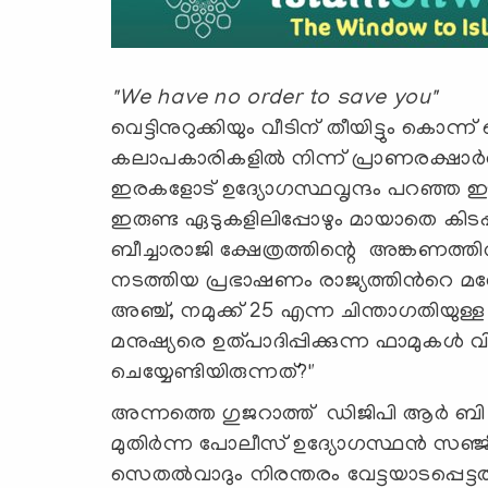
"We have no order to save you"
വെട്ടിനുറുക്കിയും വീടിന് തീയിട്ടും 
കലാപകാരികളിൽ നിന്ന് പ്രാണരക്ഷാർത്
ഇരകളോട് ഉദ്യോഗസ്ഥവൃന്ദം പറഞ്ഞ ഈ
ഇരുണ്ട ഏടുകളിലിപ്പോഴും മായാതെ കിടപ്
ബീച്ചാരാജി ക്ഷേത്രത്തിന്റെ അങ്കണത്തിൽ 
നടത്തിയ പ്രഭാഷണം രാജ്യത്തിൻറെ മതേത
അഞ്ച്, നമുക്ക് 25 എന്ന ചിന്താഗതിയു
മനുഷ്യരെ ഉത്പാദിപ്പിക്കുന്ന ഫാമുകൾ
ചെയ്യേണ്ടിയിരുന്നത്?"
അന്നത്തെ ഗുജറാത്ത് ഡിജിപി ആർ ബി ശ
മുതിർന്ന പോലീസ് ഉദ്യോഗസ്ഥൻ സഞ്ജീവ് 
സെതൽവാദും നിരന്തരം വേട്ടയാടപ്പെട്ട