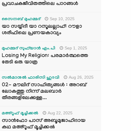
പ്രവാചകജീവിതത്തിലെ പാഠങ്ങൾ
Sep 10, 2025
സൈനബ് മുഹമ്മദ്
യാ സയ്യിദീ യാ റസൂലല്ലാഹ്: റൗളാ
ശരീഫിലെ പ്രണയകാവ്യം
Sep 1, 2025
മുഹമ്മദ് സുഫ്‌യാൻ എം.പി
Losing My Religion: പരമാർത്ഥത്തെ
തേടി ഒരു യാത്ര
Aug 26, 2025
സൽമാനുൽ ഫാരിസി ഹുദവി
02- മൗലിദ് സാഹിത്യങ്ങൾ : അറബ്
ലോകത്തു നിന്ന് മലബാർ
തീരങ്ങളിലേക്കുള്ള...
Aug 22, 2025
മഅ്റൂഫ് മൂച്ചിക്കല്‍
സാൻഫോ പാസ് അബൂമുജാഹിദായ
കഥ മഅ്റൂഫ് മൂച്ചിക്കല്‍