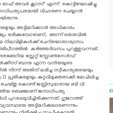
ഫ് അവർ ക്ലാസ്" എന്ന് കൊട്ടിഘോഷിച്ചു
ജനാധിപത്യപരമായി വിചാരണ ചെയ്യാൻ
യിരുന്നു.
ളെയും അട്ടിമറിക്കാൻ അധികാരം
ാജ്യം ഭരിക്കുമ്പോഴാണ്, അന്ന് തെരുവിൽ
്സഹായ നിലവിളികൾക്ക് ചെറിയൊരാശ്വാസം
ീതിപീഠത്തിൽ കഴിഞ്ഞദിവസം പുറത്തുവന്നത്.
രങ്ങേറിയ സ്റ്റേറ്റ് സ്പോൺസേർഡ്
ൽക്കീസ് ബാനു എന്ന വനിതയുടെ
ൽ നിന്ന് അതിന് ലഭിച്ച സ്വീകാര്യതയെയും
പ്രതികളെയും കുറ്റവിമുക്തരാക്കി മോചിപ്പിച്ച
 ചെയ്തു കൊണ്ട് ജസ്റ്റിസുമാരായ ബി വി
ങ്ങിയ ബെഞ്ചാണ് ജനാധിപത്യ
E
ുറപ്പെടുവിച്ചിരിക്കുന്നത്. ഗുജറാത്ത്
്യവസ്ഥയെ അട്ടിമറിക്കലാണെന്നും
െന്നും നിരീക്ഷിച്ച സുപ്രീംകോടതി