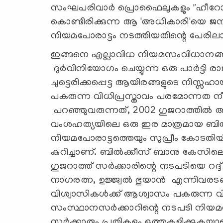
സംഘപരിവാർ പ്രൊഫൈലുകളും "ഹീറോ ഓ
കൊണ്ടിരിക്കുന്ന ആ 'അധികാരി'യെ 
നിയമപോരാട്ടം നടത്തിയതിന്റെ പേരിലാ
ഇങ്ങനെ എല്ലാവിധ നിയമസംവിധാനങ്ങ
ദുർവിനിയോഗം ചെയ്യുന്ന ഒരു പാർട്ടി ര
ചുട്ടെരിക്കപ്പെട്ട ആയിരങ്ങളുടെ നിസ
പകരുന്ന വിധിപ്രസ്താവം പരമോന്നത ന
പറഞ്ഞുവരുന്നത്, 2002 ഗുജറാത്തിൽ അ
വംശഹത്യയിലെ ഒരു ഇര മാത്രമായ ബി
നിയമപോരാട്ടത്തെയും സുപ്രീം കോടതിയി
കുറിച്ചാണ്. ബിൽക്കീസ് ബാനു കേസിലെ 11 
ഗുജറാത്ത് സർക്കാരിന്റെ നടപടിയെ റദ്ദ്
നാഗരത്ന, ഉജ്ജ്വൽ ഭുയാൻ എന്നിവരട
വിശ്വാസികൾക്ക് ആശ്വാസം പകരുന്ന വിധി പ
സംസ്ഥാനസർക്കാറിന്റെ നടപടി നിയമവ
സർക്കാരും പ്രതികളും ഒത്തുകളിക്കുകയാണ