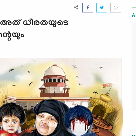
A
് അത് ധീരതയുടെ
്റെയും