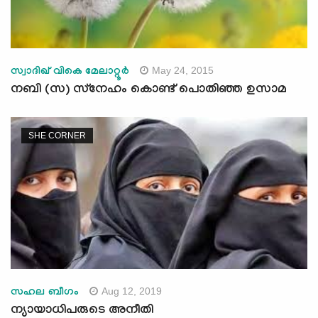
May 24, 2015
സ്വാദിഖ് വികെ മേലാറ്റൂര്‍
നബി (സ) സ്‌നേഹം കൊണ്ട് പൊതിഞ്ഞ ഉസാമ
SHE CORNER
Aug 12, 2019
സഹല ബീഗം
ന്യായാധിപരുടെ അനീതി