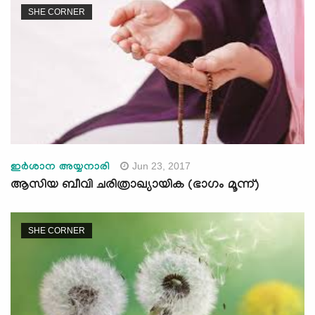
SHE CORNER
Jun 23, 2017
ഇര്‍ശാന അയ്യനാരി
ആസിയ ബീവി ചരിത്രാഖ്യായിക (ഭാഗം മൂന്ന്)
SHE CORNER