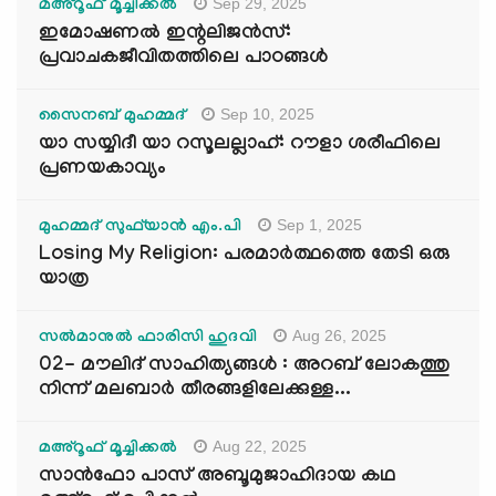
Sep 29, 2025
മഅ്റൂഫ് മൂച്ചിക്കല്‍
ഇമോഷണൽ ഇന്റലിജൻസ്:
പ്രവാചകജീവിതത്തിലെ പാഠങ്ങൾ
Sep 10, 2025
സൈനബ് മുഹമ്മദ്
യാ സയ്യിദീ യാ റസൂലല്ലാഹ്: റൗളാ ശരീഫിലെ
പ്രണയകാവ്യം
Sep 1, 2025
മുഹമ്മദ് സുഫ്‌യാൻ എം.പി
Losing My Religion: പരമാർത്ഥത്തെ തേടി ഒരു
യാത്ര
Aug 26, 2025
സൽമാനുൽ ഫാരിസി ഹുദവി
02- മൗലിദ് സാഹിത്യങ്ങൾ : അറബ് ലോകത്തു
നിന്ന് മലബാർ തീരങ്ങളിലേക്കുള്ള...
Aug 22, 2025
മഅ്റൂഫ് മൂച്ചിക്കല്‍
സാൻഫോ പാസ് അബൂമുജാഹിദായ കഥ