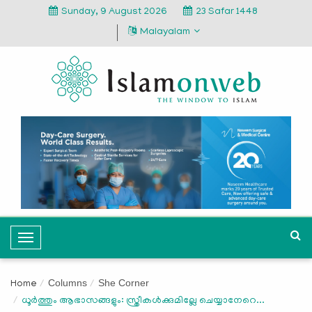
Sunday, 9 August 2026
23 Safar 1448
Malayalam
T
o
g
Columns
She Corner
Home
g
ധൂര്‍ത്തും ആഭാസങ്ങളും: സ്ത്രീകള്‍ക്കുമില്ലേ ചെയ്യാനേറെ...
l