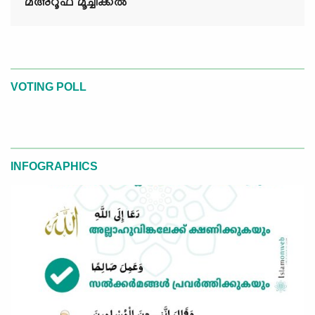
മഅ്റൂഫ് മൂച്ചിക്കല്‍
VOTING POLL
INFOGRAPHICS