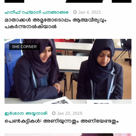
Jan 4, 2021
ഹനീഫ് റഹ്‌മാനി പനങ്ങാങ്ങര
മാതാക്കള്‍ അമൃതോടൊപ്പം ആത്മവീര്യവും
പകര്‍ന്നുനല്‍കിയാല്‍
SHE CORNER
Jan 22, 2019
ഇര്‍ശാന അയ്യനാരി
പെണ്‍കുട്ടികള്‍: അണിയുന്നതും അണിയേണ്ടതും