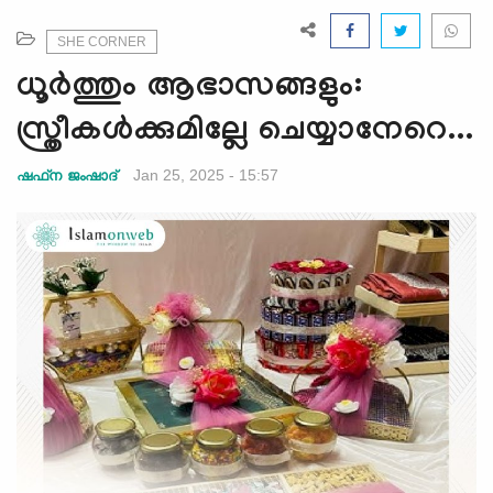
e
N
SHE CORNER
a
ധൂര്‍ത്തും ആഭാസങ്ങളും:
v
i
സ്ത്രീകള്‍ക്കുമില്ലേ ചെയ്യാനേറെ...
g
a
Jan 25, 2025 - 15:57
ഷഫ്‌ന ജംഷാദ്
t
i
o
n