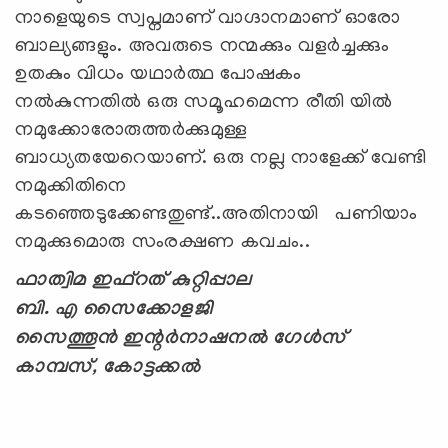
നാളെയുടെ സ്വപ്നമാണ് വാഗ്ദാനമാണ് ഓരോ
ബാല്യങ്ങളും. അവരുടെ നന്മക്കും വളർച്ചക്കും
ഉതകും വിധം യഥാർത്ഥ പോഷകം
നൽകുന്നതിൽ ഒരു സമൂഹമെന്ന രീതി യിൽ
നമുക്കോരോരുത്തർക്കുമുള്ള
ബാധ്യതയേറെയാണ്. ഒരു നല്ല നാളേക്ക് വേണ്ടി
നമുക്കിതിനെ
കടഞ്ഞെടുക്കേണ്ടതുണ്ട്..അതിനായി പണിയാം
നമുക്കുമൊരു സംരക്ഷണ കവചം..
ഫാത്വിമ ഇഫ്റത് കുറ്റിപ്പാല
ബി. എ സൈക്കോളജി
സൈത്തൂൻ ഇന്റർനാഷനൽ ഗേള്‍സ്
കാമ്പസ്, കോട്ടക്കൽ