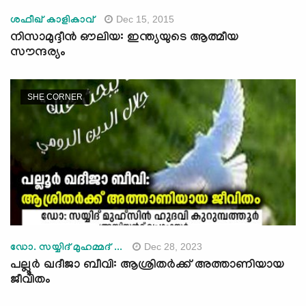
Dec 15, 2015
ശഫീഖ് കാളികാവ്
നിസാമുദ്ദീന്‍ ഔലിയ: ഇന്ത്യയുടെ ആത്മീയ
സൗന്ദര്യം
SHE CORNER
Dec 28, 2023
ഡോ. സയ്യിദ് മുഹമ്മദ് ...
പല്ലൂര്‍ ഖദീജാ ബീവി: ആശ്രിതര്‍ക്ക് അത്താണിയായ
ജീവിതം