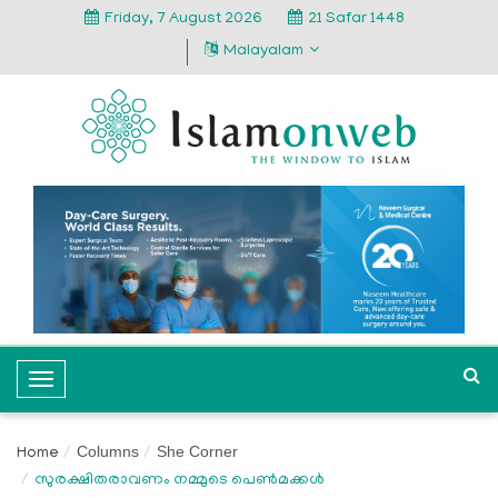
Friday, 7 August 2026
21 Safar 1448
Malayalam
T
o
g
Columns
She Corner
Home
g
സുരക്ഷിതരാവണം നമ്മുടെ പെൺമക്കൾ
l