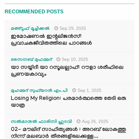
RECOMMENDED POSTS
Sep 29, 2025
മഅ്റൂഫ് മൂച്ചിക്കല്‍
ഇമോഷണൽ ഇന്റലിജൻസ്:
പ്രവാചകജീവിതത്തിലെ പാഠങ്ങൾ
Sep 10, 2025
സൈനബ് മുഹമ്മദ്
യാ സയ്യിദീ യാ റസൂലല്ലാഹ്: റൗളാ ശരീഫിലെ
പ്രണയകാവ്യം
Sep 1, 2025
മുഹമ്മദ് സുഫ്‌യാൻ എം.പി
Losing My Religion: പരമാർത്ഥത്തെ തേടി ഒരു
യാത്ര
Aug 26, 2025
സൽമാനുൽ ഫാരിസി ഹുദവി
02- മൗലിദ് സാഹിത്യങ്ങൾ : അറബ് ലോകത്തു
നിന്ന് മലബാർ തീരങ്ങളിലേക്കുള്ള...