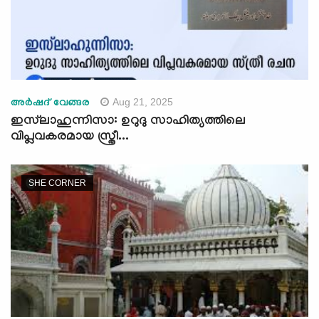
Aug 21, 2025
അർഷദ് വേങ്ങര
ഇസ്‌ലാഹുന്നിസാ: ഉറുദു സാഹിത്യത്തിലെ
വിപ്ലവകരമായ സ്ത്രീ...
SHE CORNER