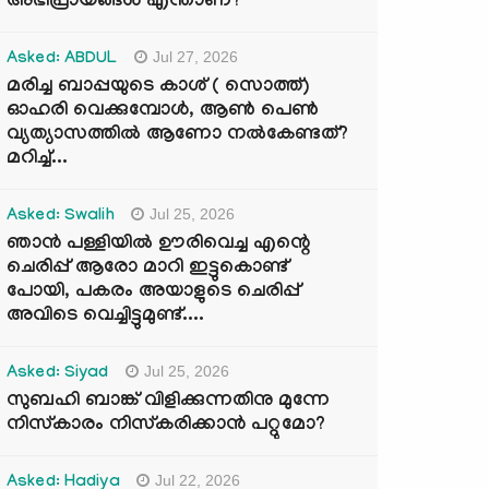
അഭിപ്രായങ്ങൾ എന്താണ്?
Jul 27, 2026
Asked: ABDUL
മരിച്ച ബാപ്പയുടെ കാശ് ( സൊത്ത്)
ഓഹരി വെക്കുമ്പോൾ, ആണ്‍ പെണ്‍
വ്യത്യാസത്തില്‍ ആണോ നല്‍കേണ്ടത്?
മറിച്ച്...
Jul 25, 2026
Asked: Swalih
ഞാൻ പള്ളിയിൽ ഊരിവെച്ച എന്റെ
ചെരിപ്പ് ആരോ മാറി ഇട്ടുകൊണ്ട്
പോയി, പകരം അയാളുടെ ചെരിപ്പ്
അവിടെ വെച്ചിട്ടുമുണ്ട്....
Jul 25, 2026
Asked: Siyad
സുബഹി ബാങ്ക് വിളിക്കുന്നതിനു മുന്നേ
നിസ്കാരം നിസ്കരിക്കാൻ പറ്റുമോ?
Jul 22, 2026
Asked: Hadiya