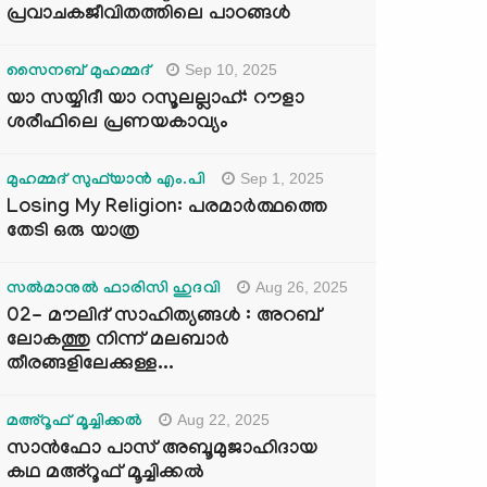
പ്രവാചകജീവിതത്തിലെ പാഠങ്ങൾ
Sep 10, 2025
സൈനബ് മുഹമ്മദ്
യാ സയ്യിദീ യാ റസൂലല്ലാഹ്: റൗളാ
ശരീഫിലെ പ്രണയകാവ്യം
Sep 1, 2025
മുഹമ്മദ് സുഫ്‌യാൻ എം.പി
Losing My Religion: പരമാർത്ഥത്തെ
തേടി ഒരു യാത്ര
Aug 26, 2025
സൽമാനുൽ ഫാരിസി ഹുദവി
02- മൗലിദ് സാഹിത്യങ്ങൾ : അറബ്
ലോകത്തു നിന്ന് മലബാർ
തീരങ്ങളിലേക്കുള്ള...
Aug 22, 2025
മഅ്റൂഫ് മൂച്ചിക്കല്‍
സാൻഫോ പാസ് അബൂമുജാഹിദായ
കഥ മഅ്റൂഫ് മൂച്ചിക്കല്‍