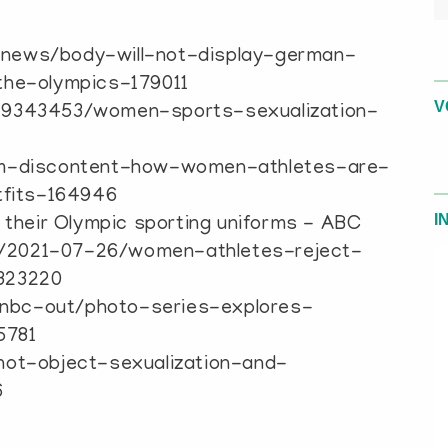
news/body-will-not-display-german-
the-olympics-179011
V
019343453/women-sports-sexualization-
orm-discontent-how-women-athletes-are-
tfits-164946
I
 their Olympic sporting uniforms - ABC
/2021-07-26/women-athletes-reject-
323220
nbc-out/photo-series-explores-
5781
not-object-sexualization-and-
6