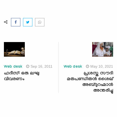
Sep 16, 2011
May 10, 2021
Web desk
Web desk
ഹദീസ്: ഒരു ലഘു
പ്രശസ്ത സൗദി
വിവരണം
മതപണ്ഡിതന്‍ ശൈഖ്
അബ്ദുറഹ്മാന്‍
അന്തരിച്ചു