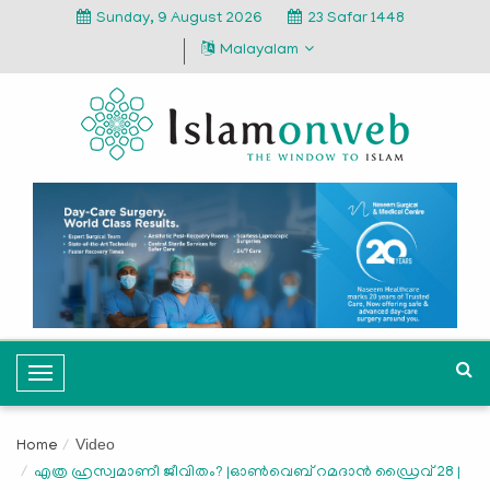
Sunday, 9 August 2026
23 Safar 1448
Malayalam
T
o
g
Video
Home
g
എത്ര ഹ്രസ്വമാണീ ജീവിതം? |ഓണ്‍വെബ് റമദാന്‍ ഡ്രൈവ് 28 |
l