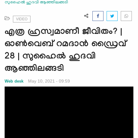
സുഹൈല്‍ ഹുദവി ആഞ്ഞിലങ്ങടി
e
N
a
VIDEO
v
എത്ര ഹ്രസ്വമാണീ ജീവിതം? |
i
g
ഓണ്‍വെബ് റമദാന്‍ ഡ്രൈവ്
a
28 | സുഹൈല്‍ ഹുദവി
t
i
ആഞ്ഞിലങ്ങടി
o
n
May 10, 2021 - 09:59
Web desk