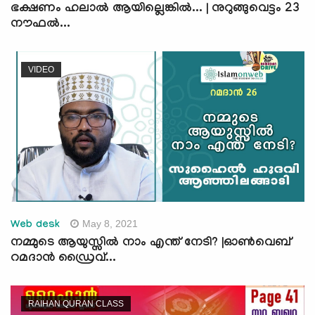
ഭക്ഷണം ഹലാല്‍ ആയില്ലെങ്കില്‍... | നുറുങ്ങുവെട്ടം 23
നൗഫല്‍...
VIDEO
May 8, 2021
Web desk
നമ്മുടെ ആയുസ്സില്‍ നാം എന്ത് നേടി? |ഓണ്‍വെബ്
റമദാന്‍ ഡ്രൈവ്...
RAIHAN QURAN CLASS