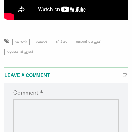
റമദാന്‍
റമളാന്‍
ജീവിതം
റമദാന്‍ ഡ്രൈവ്
സുഹൈല്‍ ഹുദവി
LEAVE A COMMENT
Comment *