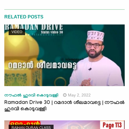
RELATED POSTS
VIDEO
May 2, 2022
നൗഫൽ ഹുദവി കൊടുവള്ളി
Ramadan Drive 30 | റമദാൻ ശീലമാവട്ടെ | നൗഫൽ
ഹുദവി കൊടുവള്ളി
RAIHAN QURAN CLASS