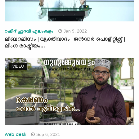
Jan 9, 2022
റഷീദ് ഹുദവി ഏലംകുളം
ലിബറലിസം | വ്യക്തിവാദം | ജൻഡർ പൊളിറ്റിക്സ് |
ലിംഗ രാഷ്ട്രീയം...
VIDEO
Sep 6, 2021
Web desk