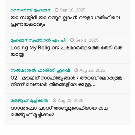
Sep 10, 2025
സൈനബ് മുഹമ്മദ്
യാ സയ്യിദീ യാ റസൂലല്ലാഹ്: റൗളാ ശരീഫിലെ
പ്രണയകാവ്യം
Sep 1, 2025
മുഹമ്മദ് സുഫ്‌യാൻ എം.പി
Losing My Religion: പരമാർത്ഥത്തെ തേടി ഒരു
യാത്ര
Aug 26, 2025
സൽമാനുൽ ഫാരിസി ഹുദവി
02- മൗലിദ് സാഹിത്യങ്ങൾ : അറബ് ലോകത്തു
നിന്ന് മലബാർ തീരങ്ങളിലേക്കുള്ള...
Aug 22, 2025
മഅ്റൂഫ് മൂച്ചിക്കല്‍
സാൻഫോ പാസ് അബൂമുജാഹിദായ കഥ
മഅ്റൂഫ് മൂച്ചിക്കല്‍