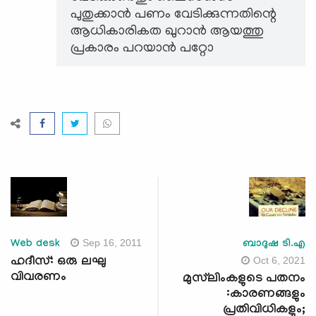
പുതുക്കാൻ പണം വേടിക്കുന്നതിന്റെ
ആധികാരികത ഖുറാൻ ആയത്തു
പ്രകാരം പറയാൻ പറ്റോ
Sep 16, 2011
Web desk
ബാദുഷ ടി.എ
Oct 6, 2021
ഹദീസ്: ഒരു ലഘു
വിവരണം
മുസ്‌ലിംകളുടെ പതനം
:കാരണങ്ങളും
പ്രതിവിധികളും;