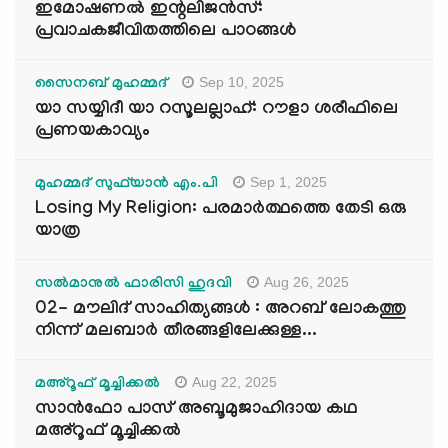
ഇമോഷണൽ ഇന്റലിജൻസ്:
പ്രവാചകജീവിതത്തിലെ പാഠങ്ങൾ
Sep 10, 2025
സൈനബ് മുഹമ്മദ്
യാ സയ്യിദീ യാ റസൂലല്ലാഹ്: റൗളാ ശരീഫിലെ
പ്രണയകാവ്യം
Sep 1, 2025
മുഹമ്മദ് സുഫ്‌യാൻ എം.പി
Losing My Religion: പരമാർത്ഥത്തെ തേടി ഒരു
യാത്ര
Aug 26, 2025
സൽമാനുൽ ഫാരിസി ഹുദവി
02- മൗലിദ് സാഹിത്യങ്ങൾ : അറബ് ലോകത്തു
നിന്ന് മലബാർ തീരങ്ങളിലേക്കുള്ള...
Aug 22, 2025
മഅ്റൂഫ് മൂച്ചിക്കല്‍
സാൻഫോ പാസ് അബൂമുജാഹിദായ കഥ
മഅ്റൂഫ് മൂച്ചിക്കല്‍