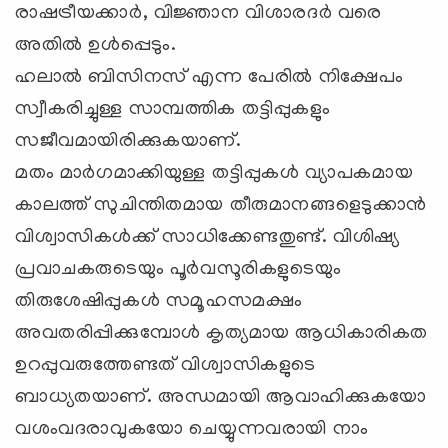
രാഷട്രീയക്കാര്
, വിജ്ഞാന വിശാരദര്
വരെ
അതില്
ഉള്
പ്പെടും.
ഹലാല്
ബിസിനസ് എന്ന പേരില്
നിക്ഷേപം
സ്വീകരിച്ചുള്ള സാമ്പത്തിക തട്ടിപ്പുകളും
സജീവമായിരിക്കുകയാണ്.
മതം മാര്
ഗമാക്കിയുള്ള തട്ടിപ്പുകള്
വ്യാപകമായ
കാലത്ത് സുചിന്തിതമായ തീരുമാനങ്ങളെടുക്കാന്
വിശ്വാസികള്
ക്ക് സാധിക്കേണ്ടതുണ്ട്. വിശിഷ്യ
പ്രവാചകരുടെയും പൂര്
വസൂരികളുടെയും
തിരുശേഷിപ്പുകള്
സമൂഹസമക്ഷം
അവതരിപ്പിക്കുമ്പോള്
കൃത്യമായ ആധികാരികത
ഉറപ്പുവരുത്തേണ്ടത് വിശ്വാസികളുടെ
ബാധ്യതയാണ്. അന്ധമായി ആവാഹിക്കുകയോ
വശംവദരാവുകയോ ചെയ്യുന്നവരായി നാം