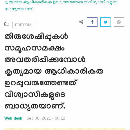
കൃത്യമായ ആധികാരികത ഉറപ്പുവരുത്തേണ്ടത് വിശ്വാസികളുടെ
e
ബാധ്യതയാണ്.
N
a
v
EDITORIAL
i
തിരുശേഷിപ്പുകള്‍
g
a
സമൂഹസമക്ഷം
t
അവതരിപ്പിക്കുമ്പോള്‍
i
o
കൃത്യമായ ആധികാരികത
n
ഉറപ്പുവരുത്തേണ്ടത്
വിശ്വാസികളുടെ
ബാധ്യതയാണ്.
Sep 30, 2021 - 06:12
Web desk