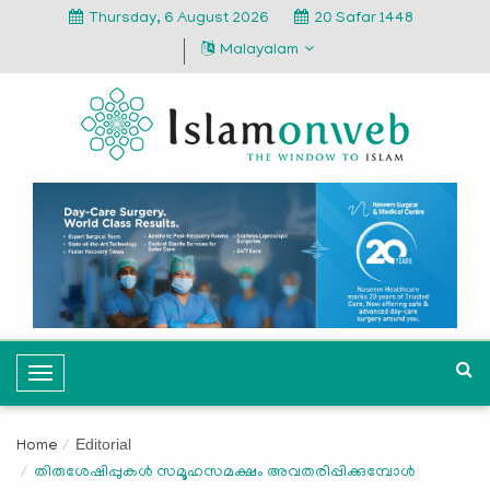
Thursday, 6 August 2026
20 Safar 1448
Malayalam
T
o
g
Editorial
Home
g
തിരുശേഷിപ്പുകള്‍ സമൂഹസമക്ഷം അവതരിപ്പിക്കുമ്പോള്‍
l