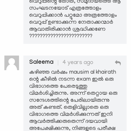
വെറുപ്പിന്റെ തോത്, സമുദായത്തെ ആ
സംഘടനയോട് എത്രത്തോളം
വെറുപ്പിക്കാൻ പറ്റുമോ അത്രത്തോളം
വെറുപ്പ് ഉണ്ടാക്കുന്ന നേതാക്കന്മാർ
ആവാതിരിക്കാൻ ശ്രദ്ധിക്കണേ
????????????????????????
Saleema
4 years ago
കഴിഞ്ഞ വർഷം mausim al khairath
ന്റെ കീഴിൽ നടന്ന exam ഇൽ ഒരു
വിഭാഗത്തെ പേരെടുത്തു
വിമർശിച്ചിരുന്നു. അന്ന് തെറ്റായ ഒരു
സന്ദേശത്തിന്റെ പേരിലായിരുന്നു
അത് കണ്ടത്. തെളിവില്ലാതെ ഒരു
വിഭാഗത്തെ വിമർശിക്കുന്നത് ഇനി
ആവർത്തിക്കരുതെന്ന് ദയവായി
അപേക്ഷിക്കുന്നു, നിങ്ങളുടെ പരീക്ഷ