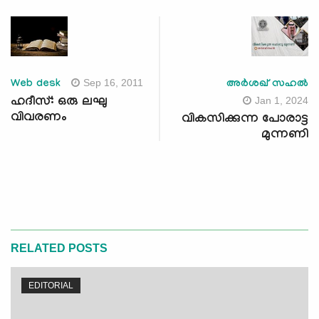
Sep 16, 2011
Web desk
അർശഖ് സഹൽ
Jan 1, 2024
ഹദീസ്: ഒരു ലഘു
വിവരണം
വികസിക്കുന്ന പോരാട്ട
മുന്നണി
RELATED POSTS
EDITORIAL