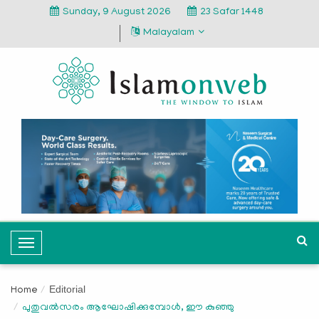
Sunday, 9 August 2026
23 Safar 1448
Malayalam
T
o
g
Editorial
Home
g
പുതുവല്‍സരം ആഘോഷിക്കുമ്പോള്‍, ഈ കുഞ്ഞു
l