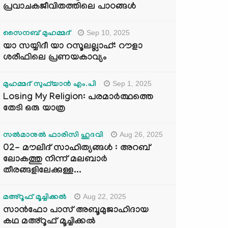
പ്രവാചകജീവിതത്തിലെ പാഠങ്ങൾ
Sep 10, 2025
സൈനബ് മുഹമ്മദ്
യാ സയ്യിദീ യാ റസൂലല്ലാഹ്: റൗളാ
ശരീഫിലെ പ്രണയകാവ്യം
Sep 1, 2025
മുഹമ്മദ് സുഫ്‌യാൻ എം.പി
Losing My Religion: പരമാർത്ഥത്തെ
തേടി ഒരു യാത്ര
Aug 26, 2025
സൽമാനുൽ ഫാരിസി ഹുദവി
02- മൗലിദ് സാഹിത്യങ്ങൾ : അറബ്
ലോകത്തു നിന്ന് മലബാർ
തീരങ്ങളിലേക്കുള്ള...
Aug 22, 2025
മഅ്റൂഫ് മൂച്ചിക്കല്‍
സാൻഫോ പാസ് അബൂമുജാഹിദായ
കഥ മഅ്റൂഫ് മൂച്ചിക്കല്‍