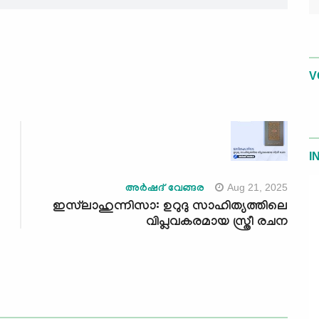
V
I
Aug 21, 2025
അർഷദ് വേങ്ങര
ഇസ്‌ലാഹുന്നിസാ: ഉറുദു സാഹിത്യത്തിലെ
വിപ്ലവകരമായ സ്ത്രീ രചന