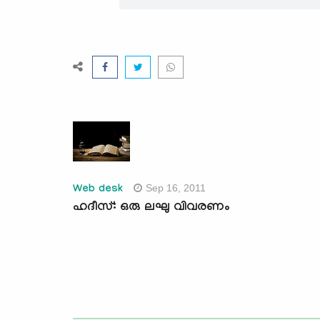
Sep 16, 2011
Web desk
ഹദീസ്: ഒരു ലഘു വിവരണം