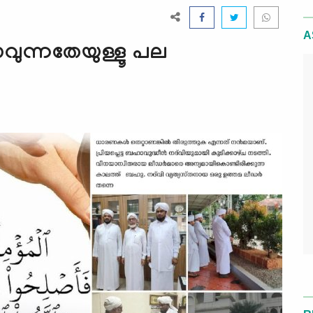
A
വുന്നതേയുള്ളൂ പല