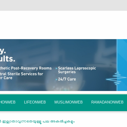
QHONWEB
LIFEONWEB
MUSLIMONWEB
RAMADANONWEB
‍ ഇല്ലാതാവുന്നതേയുള്ളൂ പല അകല്‍ച്ചകളും