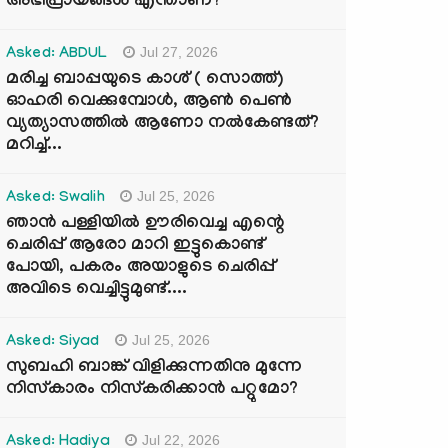
അഭിപ്രായങ്ങൾ എന്താണ്?
Jul 27, 2026
Asked: ABDUL
മരിച്ച ബാപ്പയുടെ കാശ് ( സൊത്ത്)
ഓഹരി വെക്കുമ്പോൾ, ആണ്‍ പെണ്‍
വ്യത്യാസത്തില്‍ ആണോ നല്‍കേണ്ടത്?
മറിച്ച്...
Jul 25, 2026
Asked: Swalih
ഞാൻ പള്ളിയിൽ ഊരിവെച്ച എന്റെ
ചെരിപ്പ് ആരോ മാറി ഇട്ടുകൊണ്ട്
പോയി, പകരം അയാളുടെ ചെരിപ്പ്
അവിടെ വെച്ചിട്ടുമുണ്ട്....
Jul 25, 2026
Asked: Siyad
സുബഹി ബാങ്ക് വിളിക്കുന്നതിനു മുന്നേ
നിസ്കാരം നിസ്കരിക്കാൻ പറ്റുമോ?
Jul 22, 2026
Asked: Hadiya