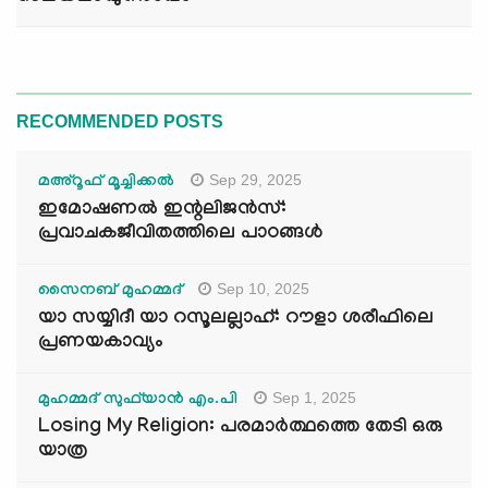
RECOMMENDED POSTS
Sep 29, 2025
മഅ്റൂഫ് മൂച്ചിക്കല്‍
ഇമോഷണൽ ഇന്റലിജൻസ്:
പ്രവാചകജീവിതത്തിലെ പാഠങ്ങൾ
Sep 10, 2025
സൈനബ് മുഹമ്മദ്
യാ സയ്യിദീ യാ റസൂലല്ലാഹ്: റൗളാ ശരീഫിലെ
പ്രണയകാവ്യം
Sep 1, 2025
മുഹമ്മദ് സുഫ്‌യാൻ എം.പി
Losing My Religion: പരമാർത്ഥത്തെ തേടി ഒരു
യാത്ര