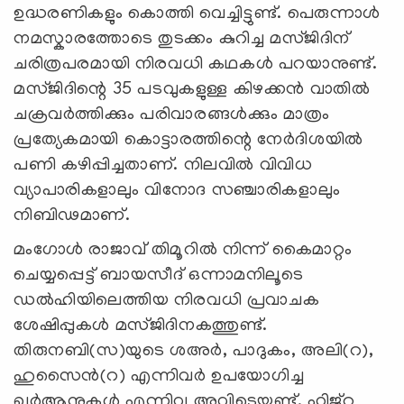
ഉദ്ധരണികളും കൊത്തി വെച്ചിട്ടുണ്ട്. പെരുന്നാൾ
നമസ്കാരത്തോടെ തുടക്കം കുറിച്ച മസ്ജിദിന്
ചരിത്രപരമായി നിരവധി കഥകള്‍ പറയാനുണ്ട്.
മസ്ജിദിന്റെ 35 പടവുകളുള്ള കിഴക്കൻ വാതിൽ
ചക്രവർത്തിക്കും പരിവാരങ്ങൾക്കും മാത്രം
പ്രത്യേകമായി കൊട്ടാരത്തിന്റെ നേർദിശയിൽ
പണി കഴിപ്പിച്ചതാണ്. നിലവിൽ വിവിധ
വ്യാപാരികളാലും വിനോദ സഞ്ചാരികളാലും
നിബിഢമാണ്.
മംഗോൾ രാജാവ് തിമൂറിൽ നിന്ന് കൈമാറ്റം
ചെയ്യപ്പെട്ട് ബായസീദ് ഒന്നാമനിലൂടെ
ഡൽഹിയിലെത്തിയ നിരവധി പ്രവാചക
ശേഷിപ്പുകൾ മസ്ജിദിനകത്തുണ്ട്.
തിരുനബി(സ)യുടെ ശഅർ, പാദുകം, അലി(റ),
ഹുസൈൻ(റ) എന്നിവര്‍ ഉപയോഗിച്ച
ഖുർആനുകൾ എന്നിവ അവിടെയുണ്ട്. ഹിജ്റ