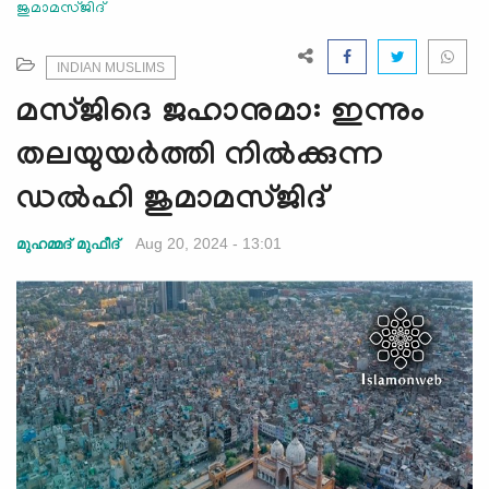
ജുമാമസ്ജിദ്
e
N
a
INDIAN MUSLIMS
v
മസ്ജിദെ ജഹാനുമാ: ഇന്നും
i
g
തലയുയര്‍ത്തി നില്‍ക്കുന്ന
a
ഡല്‍ഹി ജുമാമസ്ജിദ്
t
i
Aug 20, 2024 - 13:01
മുഹമ്മദ് മുഫീദ്
o
n