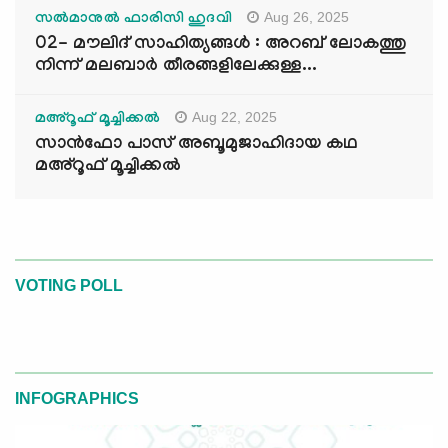
Aug 26, 2025
സൽമാനുൽ ഫാരിസി ഹുദവി
02- മൗലിദ് സാഹിത്യങ്ങൾ : അറബ് ലോകത്തു
നിന്ന് മലബാർ തീരങ്ങളിലേക്കുള്ള...
Aug 22, 2025
മഅ്റൂഫ് മൂച്ചിക്കല്‍
സാൻഫോ പാസ് അബൂമുജാഹിദായ കഥ
മഅ്റൂഫ് മൂച്ചിക്കല്‍
VOTING POLL
INFOGRAPHICS