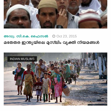
Oct 23, 2015
അഡ്വ. സി.കെ. ഫൈസല്‍
മതേതര ഇന്ത്യയിലെ മുസ്‌ലിം വ്യക്തി നിയമങ്ങള്‍
INDIAN MUSLIMS