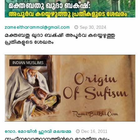
Sep 30, 2024
zameeltharammal@gmail.com
മക്തബതു ഖുദാ ബക്‍ഷ്: അപൂർവ കയ്യെഴുത്തു
പ്രതികളുടെ ശേഖരം
INDIAN MUSLIMS
Dec 16, 2011
ഡോ. മോയിന്‍ ഹുദവി മലയമ്മ