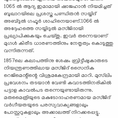
1065 ൽ ആദ്യ ഇമാമായി ഷാജഹാൻ നിയമിച്ചത്
ബുഖാറയിലെ പ്രശസ്ത പണ്ഡിതൻ സയ്യിദ്
അബ്ദുൽ ഗഫൂർ ശാഹിനെയാണ്.1066 ൽ
അദ്ദേഹത്തെ സയ്യിദുൽ മസ്ജിദായി
പ്രഖ്യാപിക്കുകയും ചെയ്തു. ഇവർ തന്നെയാണ്
മുഗൾ കിരീട ധാരണത്തിനും നേതൃത്വം കൊടുത്തു
വന്നിരുന്നത്.
1857ലെ കലാപത്തിനു ശേഷം ബ്രിട്ടീഷുകാരുടെ
നിയന്ത്രണത്തിലായ മസ്ജിദ് സൈനിക
റെജിമെന്റിന്റെ വിശ്രമകേന്ദ്രമായി മാറി. മുസ്‍ലിം
പ്രവേശനം തടയാൻ വേണ്ടി കവാടത്തിനരികിൽ
പട്ടാള കാവൽപട തന്നെയുണ്ടായിരുന്നു.
മതമൈത്രിയുടെ മകുടോദാഹരണമായ മസ്ജിദ്
വർഗീയതയുടെ പരസ്യവാക്യങ്ങളാലും
പോസ്റ്ററുകളാലും അക്കാലത്ത് നിറക്കപ്പെട്ടു.