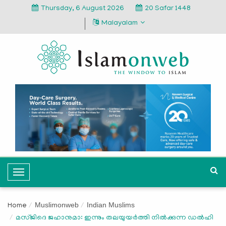
Thursday, 6 August 2026
20 Safar 1448
Malayalam
T
o
g
Muslimonweb
Indian Muslims
Home
g
മസ്ജിദെ ജഹാനുമാ: ഇന്നും തലയുയര്‍ത്തി നില്‍ക്കുന്ന ഡല്‍ഹി
l