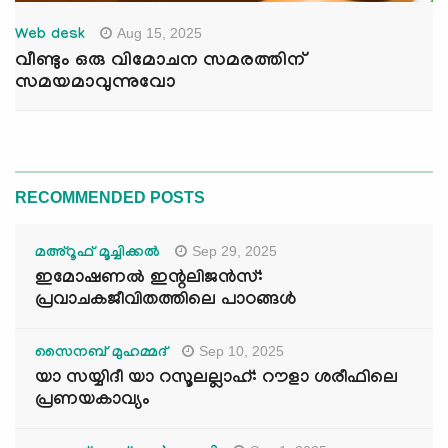
Aug 15, 2025
Web desk
വീണ്ടും ഒരു വിമോചന സമരത്തിന്
സമയമാവുന്നുവോ
RECOMMENDED POSTS
Sep 29, 2025
മഅ്റൂഫ് മൂച്ചിക്കല്‍
ഇമോഷണൽ ഇന്റലിജൻസ്:
പ്രവാചകജീവിതത്തിലെ പാഠങ്ങൾ
Sep 10, 2025
സൈനബ് മുഹമ്മദ്
യാ സയ്യിദീ യാ റസൂലല്ലാഹ്: റൗളാ ശരീഫിലെ
പ്രണയകാവ്യം