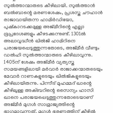
സുൽത്താന്മാരുടെ കീഴിലായി. സുൽത്താൻ
ബൽബാന്റെ മരണശേഷം, പ്രശസ്ത ചൗഹാൻ
രാജാവായിരുന്ന ഹാമിർഡിയോ,
പുഷ്‌കാറടക്കമുള്ള അജ്മീറിന്റെ എല്ലാ
ഭൂപ്രദേശങ്ങളും കീഴടക്കുന്നുണ്ട്. 1301ൽ
അലാവുദ്ധീൻ ഖിൽജി ഹാമിറിനെ
പരാജയപ്പെടുത്തുന്നതോടെ, അജ്മീർ വീണ്ടും
ഡൽഹി സുൽത്താന്മാരുടെ കീഴിലാവുന്നു.
1405ന് ശേഷം അജ്മീർ വ്യത്യസ്ത
സമയങ്ങളിലായി മർവാർ രാജാക്കന്മാരുടെയും
മേവാർ റാണകളുടെയും ഖിൽജികളുടെയും
കീഴിലായിരുന്നു. പിന്നീട് മുഹമ്മദ് ഖാന്റെ
കീഴിലുള്ള അക്ബറിന്റെ സൈന്യം ഹാസി
ഖാനെ പരാജയപ്പെടുത്തുന്നതോടെയാണ്
അജ്മീർ മുഗൾ സാമ്രാജ്യത്തിന്റെ
ഭാഗമാവുന്നത്. മുഗൾ ഭരണത്തിന് കീഴിൽ