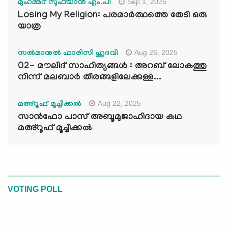
Sep 1, 2025
മുഹമ്മദ് സുഫ്‌യാൻ എം.പി
Losing My Religion: പരമാർത്ഥത്തെ തേടി ഒരു
യാത്ര
Aug 26, 2025
സൽമാനുൽ ഫാരിസി ഹുദവി
02- മൗലിദ് സാഹിത്യങ്ങൾ : അറബ് ലോകത്തു
നിന്ന് മലബാർ തീരങ്ങളിലേക്കുള്ള...
Aug 22, 2025
മഅ്റൂഫ് മൂച്ചിക്കല്‍
സാൻഫോ പാസ് അബൂമുജാഹിദായ കഥ
മഅ്റൂഫ് മൂച്ചിക്കല്‍
VOTING POLL