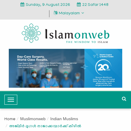
Sunday, 9 August 2026
22 Safar 1448
Malayalam
T
o
g
Muslimonweb
Indian Muslims
Home
g
അജ്മീർ മുഗൾ രാജാക്കന്മാർക്ക് കീഴിൽ
l