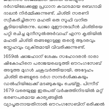
ദർഗയിലേക്കുള്ള പ്രധാന കവാടമായ ബെഗാമി
ദാലൻ നിർമ്മിക്കുന്നുണ്ട്. ചിശ്തി സരണി
സ്വീകരിച്ചിരുന്ന മഹതി ഒരു സൂഫി വനിത
കൂടിയായിരുന്നു. ഖാജാ മുഈനുദ്ധീൻ ചിശ്തിയെ
പറ്റി രചിച്ച മുനീസുൽഅർവാഹ് എന്ന കൃതിയിൽ
മഹതി ചിശ്തി തങ്ങളോടുള്ള തന്റെ ആദരവും
സ്നേഹവും വ്യക്‌തമായി വിവരിക്കുന്നുണ്ട്.
1659ൽ ഷാജഹാന് ശേഷം സഹോദരൻ ദാരാ
ഷികോഹിനെ പരാജയപ്പെടുത്തി ഔറംഗസേബ്
അടുത്ത മുഗൾ ചക്രവർത്തിയായി. അദ്ദേഹം
ചിശ്തി തങ്ങളുടെ ദർഗ സന്ദർശിക്കുകയും
ഡൽഹിയിലേക്ക് മടങ്ങുകയും ചെയ്തു. പിന്നീട്
1679 വരെയുള്ള ഇരുപത് വർഷത്തിനിടയിൽ മറ്റ്
ഭരണപരമായ കാര്യങ്ങളിൽ
വ്യാപൃതനായതിനാൽ ഔറംഗസേബിന് ഒരിക്കൽ