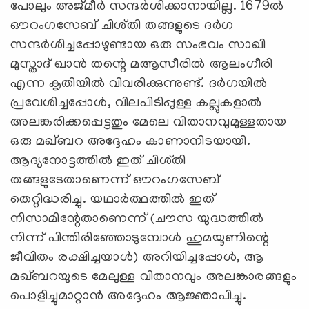
പോലും അജ്മീർ സന്ദർശിക്കാനായില്ല. 1679ൽ
ഔറംഗസേബ് ചിശ്തി തങ്ങളുടെ ദർഗ
സന്ദർശിച്ചപ്പോഴുണ്ടായ ഒരു സംഭവം സാഖി
മുസ്താദ് ഖാൻ തന്റെ മആസീരിൽ ആലംഗീരി
എന്ന കൃതിയിൽ വിവരിക്കുന്നുണ്ട്. ദർഗയിൽ
പ്രവേശിച്ചപ്പോൾ, വിലപിടിപ്പുള്ള കല്ലുകളാൽ
അലങ്കരിക്കപ്പെട്ടതും മേലെ വിതാനവുമുള്ളതായ
ഒരു മഖ്‌ബറ അദ്ദേഹം കാണാനിടയായി.
ആദ്യനോട്ടത്തിൽ ഇത് ചിശ്തി
തങ്ങളുടേതാണെന്ന് ഔറംഗസേബ്
തെറ്റിദ്ധരിച്ചു. യഥാർത്ഥത്തിൽ ഇത്
നിസാമിന്റേതാണെന്ന് (ചൗസ യുദ്ധത്തിൽ
നിന്ന് പിന്തിരിഞ്ഞോടുമ്പോൾ ഹുമയൂണിന്റെ
ജീവിതം രക്ഷിച്ചയാൾ) അറിയിച്ചപ്പോൾ, ആ
മഖ്‌ബറയുടെ മേലുള്ള വിതാനവും അലങ്കാരങ്ങളും
പൊളിച്ചുമാറ്റാൻ അദ്ദേഹം ആജ്ഞാപിച്ചു.