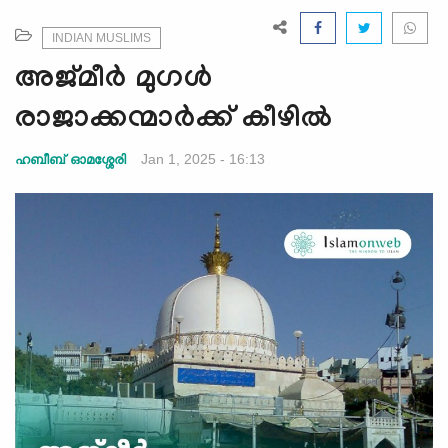
e
N
INDIAN MUSLIMS
a
അജ്മീർ മുഗൾ
v
i
രാജാക്കന്മാർക്ക് കീഴിൽ
g
a
Jan 1, 2025 - 16:13
ഹബീബ് ഓമശ്ശേരി
t
i
o
n