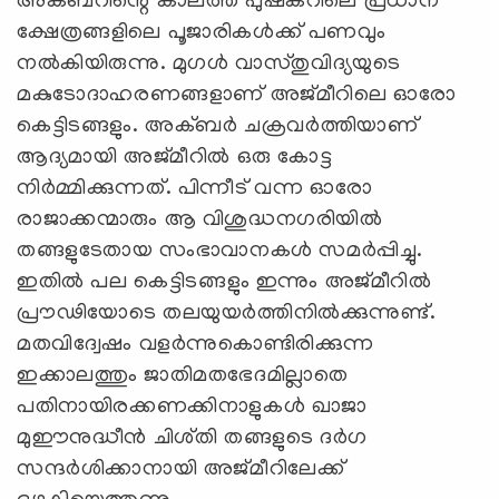
അക്ബറിന്റെ കാലത്ത് പുഷ്‌കറിലെ പ്രധാന
ക്ഷേത്രങ്ങളിലെ പൂജാരികൾക്ക് പണവും
നൽകിയിരുന്നു. മുഗൾ വാസ്തുവിദ്യയുടെ
മകുടോദാഹരണങ്ങളാണ് അജ്മീറിലെ ഓരോ
കെട്ടിടങ്ങളും. അക്ബർ ചക്രവർത്തിയാണ്
ആദ്യമായി അജ്മീറിൽ ഒരു കോട്ട
നിർമ്മിക്കുന്നത്. പിന്നീട് വന്ന ഓരോ
രാജാക്കന്മാരും ആ വിശുദ്ധനഗരിയിൽ
തങ്ങളുടേതായ സംഭാവാനകൾ സമർപ്പിച്ചു.
ഇതിൽ പല കെട്ടിടങ്ങളും ഇന്നും അജ്മീറിൽ
പ്രൗഢിയോടെ തലയുയർത്തിനിൽക്കുന്നുണ്ട്.
മതവിദ്വേഷം വളർന്നുകൊണ്ടിരിക്കുന്ന
ഇക്കാലത്തും ജാതിമതഭേദമില്ലാതെ
പതിനായിരക്കണക്കിനാളുകൾ ഖാജാ
മുഈനുദ്ധീൻ ചിശ്തി തങ്ങളുടെ ദർഗ
സന്ദർശിക്കാനായി അജ്മീറിലേക്ക്